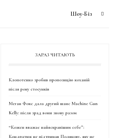
Шоу-Біз
ЗАРАЗ ЧИТАЮТЬ
Клопотенко зробив пропозицію коханій
після року стосунків
Меган Фокс дала другий шанс Machine Gun
Kelly: після зрад вони знову разом
“Кожен вважає найяскравішим себе”:
Кондратюк не підтримав Полякову, яку не