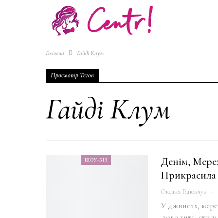
Головна
Гайді Клум
Просмотр Тегов
Гайді Клум
Денім, Мереж
ШОУ-БІЗ
Прикрасила
Оксана Гапончук
У джинсах, мере
доводить: стиль 