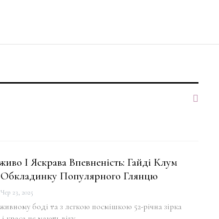
иво І Яскрава Впевненість: Гайді Клум
 Обкладинку Популярного Глянцю
Чер 23, 2025
живному боді та з легкою посмішкою 52-річна зірка
і краса не мають віку.