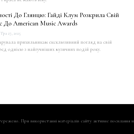
ості До Глянцю: Гайді Клум Розкрила Свій
с До American Music Awards
Тра 27, 2025
арувала прихильникам ексклюзивний погляд на свій
ред однією з найгучніших музичних подій року.
тережено. При використанні матеріалів сайту активне посилання на 