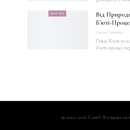
Від Природн
ШОУ-БІЗ
Б’юті-Проце
Оксана Гапончук
Гайді Клум под
б’юті-процес пе
© 2023—2026 Centr!. Всі права зас