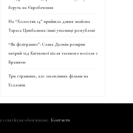
беруть на Євробачення
На “Холостяк 14” прийшла давня знайома
Тараса Цимбалюка: інші учасниці розгублені
“Як філігранно”: Слава Дьомін розкрив
хитрий хід Квіткової після таємного весілля з
Бражком
Три страшних, але захопливих фільми на
Гелловін
centr.kr.ua обов'язкове.
Контакти