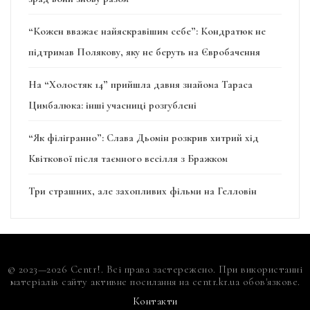
“Кожен вважає найяскравішим себе”: Кондратюк не
підтримав Полякову, яку не беруть на Євробачення
На “Холостяк 14” прийшла давня знайома Тараса
Цимбалюка: інші учасниці розгублені
“Як філігранно”: Слава Дьомін розкрив хитрий хід
Квіткової після таємного весілля з Бражком
Три страшних, але захопливих фільми на Гелловін
© 2023—2026 Centr!. Всі права застережено. При використанні
матеріалів сайту активне посилання на centr.kr.ua обов'язкове.
Контакти