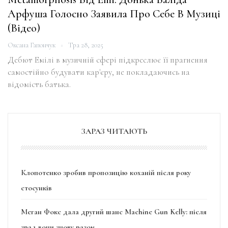
Арфуша Голосно Заявила Про Себе В Музиці
(відео)
Оксана Гапончук
Тра 28, 2025
Дебют Емілі в музичній сфері підкреслює її прагнення
самостійно будувати кар'єру, не покладаючись на
відомість батька.
ЗАРАЗ ЧИТАЮТЬ
Клопотенко зробив пропозицію коханій після року
стосунків
Меган Фокс дала другий шанс Machine Gun Kelly: після
зрад вони знову разом