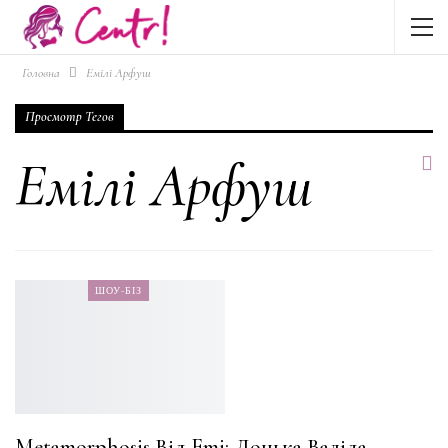
Головна
Емілі Арфуш
Просмотр Тегов
Емілі Арфуш
ШОУ-БІЗ
Metamorphosis Від Emi: Донька Валіда