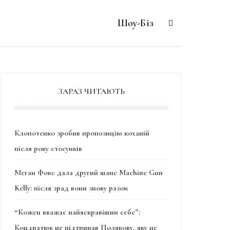
Шоу-Біз
ЗАРАЗ ЧИТАЮТЬ
Клопотенко зробив пропозицію коханій
після року стосунків
Меган Фокс дала другий шанс Machine Gun
Kelly: після зрад вони знову разом
“Кожен вважає найяскравішим себе”:
Кондратюк не підтримав Полякову, яку не