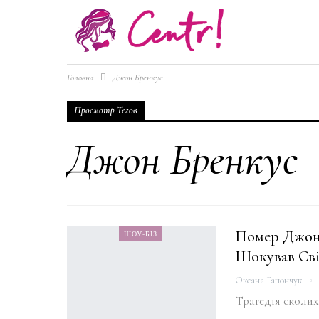
Головна
Джон Бренкус
Просмотр Тегов
Джон Бренкус
Помер Джон 
ШОУ-БІЗ
Шокував Сві
Оксана Гапончук
Трагедія сколих