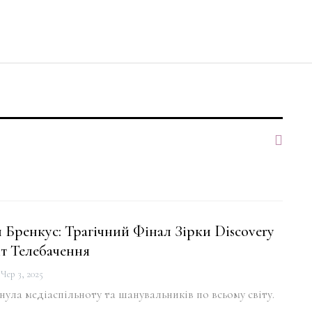
Бренкус: Трагічний Фінал Зірки Discovery
т Телебачення
Чер 3, 2025
нула медіаспільноту та шанувальників по всьому світу.