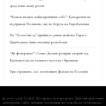
зрад вони знову разом
“Кожен вважає найяскравішим себе”: Кондратюк не
підтримав Полякову, яку не беруть на Євробачення
На “Холостяк 14” прийшла давня знайома Тараса
Цимбалюка: інші учасниці розгублені
“Як філігранно”: Слава Дьомін розкрив хитрий хід
Квіткової після таємного весілля з Бражком
Три страшних, але захопливих фільми на Гелловін
© 2023—2026 Centr!. Всі права застережено. При використанні
матеріалів сайту активне посилання на centr.kr.ua обов'язкове.