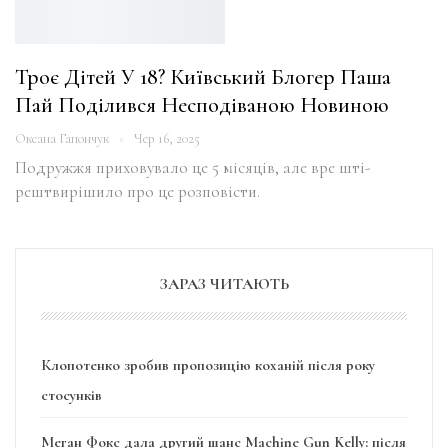
Троє Дітей У 18? Київський Блогер Паша
Пай Поділився Несподіваною Новиною
Оксана Гапончук
Чер 16, 2025
Подружжя приховувало це 5 місяців, але вре шті-
рештвирішило про це розповісти.
ЗАРАЗ ЧИТАЮТЬ
Клопотенко зробив пропозицію коханій після року
стосунків
Меган Фокс дала другий шанс Machine Gun Kelly: після