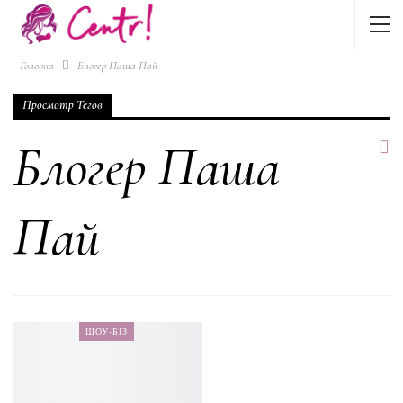
Головна
Блогер Паша Пай
Просмотр Тегов
Блогер Паша
Пай
ШОУ-БІЗ