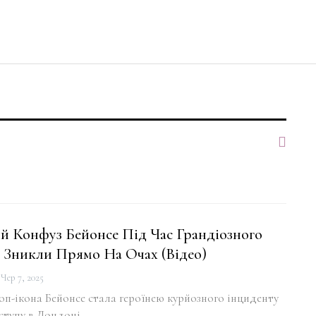
й Конфуз Бейонсе Під Час Грандіозного
Зникли Прямо На Очах (відео)
Чер 7, 2025
п-ікона Бейонсе стала героїнею курйозного інциденту
ступу в Лондоні.