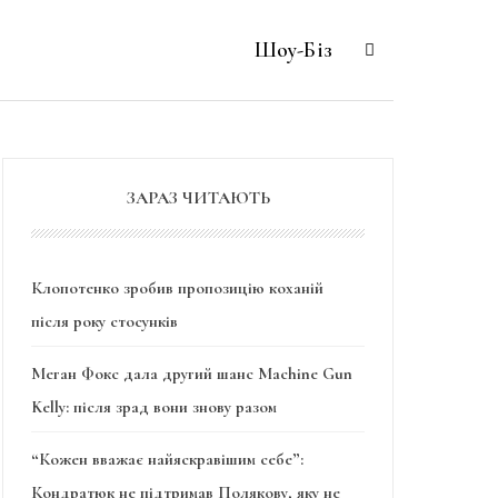
Шоу-Біз
ЗАРАЗ ЧИТАЮТЬ
Клопотенко зробив пропозицію коханій
після року стосунків
Меган Фокс дала другий шанс Machine Gun
Kelly: після зрад вони знову разом
“Кожен вважає найяскравішим себе”:
Кондратюк не підтримав Полякову, яку не