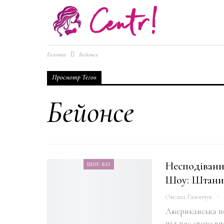
Головна
Бейонсе
Просмотр Тегов
Бейонсе
Несподівани
ШОУ-БІЗ
Шоу: Штани 
Оксана Гапончук
Американська по
під час свого ви