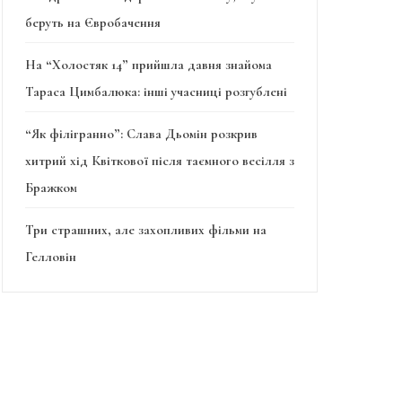
беруть на Євробачення
На “Холостяк 14” прийшла давня знайома
Тараса Цимбалюка: інші учасниці розгублені
“Як філігранно”: Слава Дьомін розкрив
хитрий хід Квіткової після таємного весілля з
Бражком
Три страшних, але захопливих фільми на
Гелловін