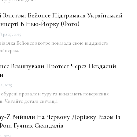
і Змістом: Бейонсе Підтримала Український
нцерті В Нью-Йорку (фото)
Тра 27, 2025
івачка Бейонсе вкотре показала свою відданість
айнерам.
нсе Влаштували Протест Через Невдалий
ки
2, 2025
 обурені провалом туру та вимагають повернення
и. Читайте деталі ситуації.
Jay-Z Вийшли На Червону Доріжку Разом Із
оні Гучних Скандалів
0, 2024