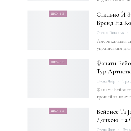
Стильно Й З
ШОУ-БІЗ
Бренд На Ко
Оксана Гапончук
Американська сп
українським диз
Фанати Бейо
ШОУ-БІЗ
Тур Артист
Олена Явір
Тра 2
Фанати Бейонсе
грошей за квитк
Бейонсе Та 
ШОУ-БІЗ
Дочкою На Ф
Олена Явір
Гру 1