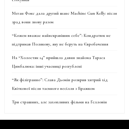
Меган Фокс дала другий шанс Machine Gun Kelly: після
зрад вони знову разом
“Кожен вважає найяскравішим себе”: Кондратюк не
підтримав Полякову, яку не беруть на Євробачення
На “Холостяк 14” прийшла давня знайома Тараса
Цимбалюка: інші учасниці розгублені
“Як філігранно”: Слава Дьомін розкрив хитрий хід
Квіткової після таємного весілля з Бражком
Три страшних, але захопливих фільми на Гелловін