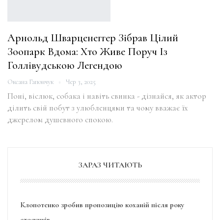
Арнольд Шварценеггер Зібрав Цілий
Зоопарк Вдома: Хто Живе Поруч Із
Голлівудською Легендою
Оксана Гапончук
Чер 3, 2025
Поні, віслюк, собака і навіть свинка - дізнайся, як актор
ділить свій побут з улюбленцями та чому вважає їх
джерелом душевного спокою.
ЗАРАЗ ЧИТАЮТЬ
Клопотенко зробив пропозицію коханій після року
стосунків