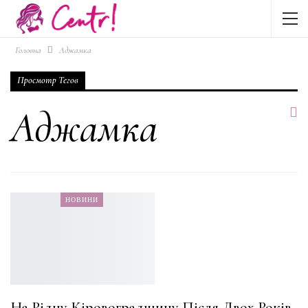
Головна
Аджамка
Просмотр Тегов
Аджамка
НОВИНИ
На Рідну Кіровоградщину Після Двох Років