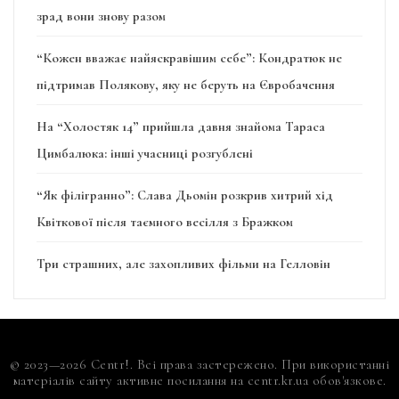
зрад вони знову разом
“Кожен вважає найяскравішим себе”: Кондратюк не
підтримав Полякову, яку не беруть на Євробачення
На “Холостяк 14” прийшла давня знайома Тараса
Цимбалюка: інші учасниці розгублені
“Як філігранно”: Слава Дьомін розкрив хитрий хід
Квіткової після таємного весілля з Бражком
Три страшних, але захопливих фільми на Гелловін
© 2023—2026 Centr!. Всі права застережено. При використанні
матеріалів сайту активне посилання на centr.kr.ua обов'язкове.