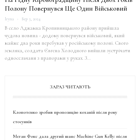
Полону Повернувся Ще Один Військовий
Iryna
Бер 3, 2024
В село Аджамка Кропивницького району прийшла
чудова новина - додому повернувся військовий, який
майже два роки перебував у російському полоні. Свого
земляка, солдата Євгена Холодного вийшли зустрічати
односельчани з прапорами у руках. З…
ЗАРАЗ ЧИТАЮТЬ
Клопотенко зробив пропозицію коханій після року
стосунків
Меган Фокс дала другий шанс Machine Gun Kelly: після