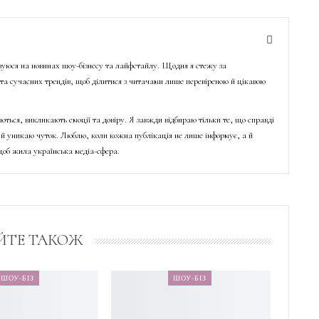
ізуюся на новинах шоу-бізнесу та лайфстайлу. Щодня я стежу за
о та сучасних трендів, щоб ділитися з читачами лише перевіреною й цікавою
ються, викликають емоції та довіру. Я завжди відбираю тільки те, що справді
й уникаю чуток. Люблю, коли кожна публікація не лише інформує, а й
об жила українська медіа-сфера.
ЙТЕ ТАКОЖ
ШОУ-БІЗ
ШОУ-БІЗ