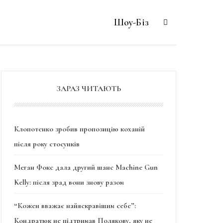
Шоу-Біз
ЗАРАЗ ЧИТАЮТЬ
Клопотенко зробив пропозицію коханій
після року стосунків
Меган Фокс дала другий шанс Machine Gun
Kelly: після зрад вони знову разом
“Кожен вважає найяскравішим себе”:
Кондратюк не підтримав Полякову, яку не