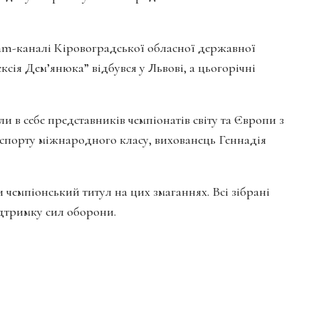
ram-каналі Кіровоградської обласної державної
сія Дем’янюка” відбувся у Львові, а цьогорічні
и в себе представників чемпіонатів світу та Європи з
р спорту міжнародного класу, вихованець Геннадія
 чемпіонський титул на цих змаганнях. Всі зібрані
ідтримку сил оборони.