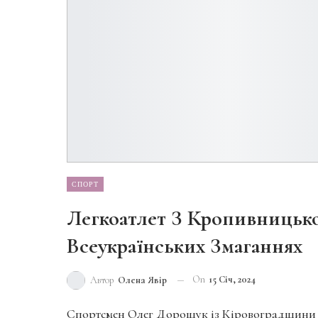
СПОРТ
Легкоатлет З Кропивницьк
Всеукраїнських Змаганнях
On
15 Січ, 2024
Автор
Олена Явір
Спортсмен Олег Дорощук із Кіровоградщини з