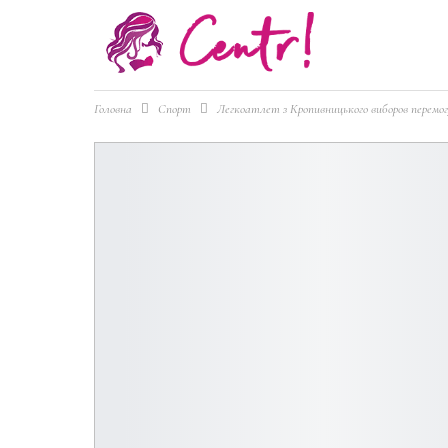
Головна
Спорт
Легкоатлет з Кропивницького виборов перемог