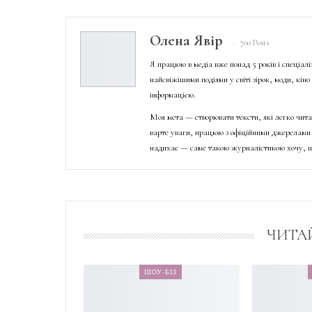
Олена Явір
700 Posts
Я працюю в медіа вже понад 5 років і спеціал
найсвіжішими подіями у світі зірок, моди, кін
інформацією.
Моя мета — створювати тексти, які легко чита
варте уваги, працюю з офіційними джерелами 
надихає — саме такою журналістикою хочу, щ
ЧИТА
ШОУ-БІЗ