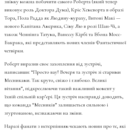
знімку можна побачити самого Роберта (який тепер
виконує роль Доктора Дума), Кріс Хемсворта в образі
Тора, Пола Радда як Людину-мураху, Ентоні Макі —
нового Капітана Америка, Сіму Лю в ролі Шан-Чі, а
також Ченнінга Татума, Ванессу Кірбі та Ебона Мосс-
Бакрака, які представляють нових членів Фантастичної
четвірки.
Роберт виразив своє захоплення від зустрічі,
написавши: “Просто вау! Вечеря та зустріч зі старими
Месниками. Так круто, свіжо і глибоко. Великі
вітання”, підкреслюючи такий важливий момент у
їхній спільній кар’єрі. Ця зустріч насправді доводить,
що команда “Месників” залишається сильною і
згуртованою, незважаючи на зміни.
Наразі фанати з нетерпінням чекають новин про те, які