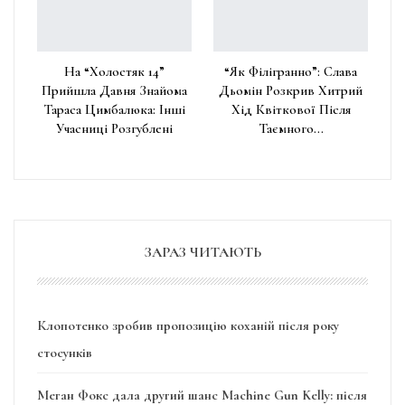
На “Холостяк 14”
“Як Філігранно”: Слава
Прийшла Давня Знайома
Дьомін Розкрив Хитрий
Тараса Цимбалюка: Інші
Хід Квіткової Після
Учасниці Розгублені
Таємного…
ЗАРАЗ ЧИТАЮТЬ
Клопотенко зробив пропозицію коханій після року
стосунків
Меган Фокс дала другий шанс Machine Gun Kelly: після