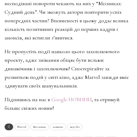
несподівані повороти чекають на них у “Месниках:
Судний день”. Чи зможуть актори повторити успіх
попередніх частин? Впевненості в цьому додає велика
кількість позитивних реакцій до перших кадрів і
анонсів, які встигли з’явитися.
Не пропустіть події навколо цього захоплюючого
проекту, адже знімання обіцяє бути вельми
динамічним і захоплюючим! Спостерігайте за
розвитком подій у світі кіно, адже Marvel завжди вміє
здивувати своїх шанувальників.
Підпишись на нас в
Google НОВИНИ
, та отримуй
більше свіжих новин!
Marvel
Месники
новини
шоу-біз