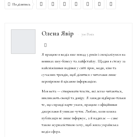
Поділитись
Олена Явір
700 Posts
Я працюю в медіа вже понад 5 років і спеціалізуюся на
новинах шоу-бізнесу та лайфстайлу. Щодня я стежу за
найсвіжішими подіями у світі зірок, моди, кіно та
сучасних трендів, щоб ділитися з читачами лише
перевіреною й цікавою інформацією.
Моя мета — створювати тексти, які легко читаються,
викликають емоції та довіру. Я завжди відбираю тільки
те, що справді варте уваги, працюю з офіційними
джерелами й уникаю чуток. Люблю, коли кожна
публікація не лише інформує, а й надихає — саме
такою журналістикою хочу, щоб жила українська
медіа-сфера.