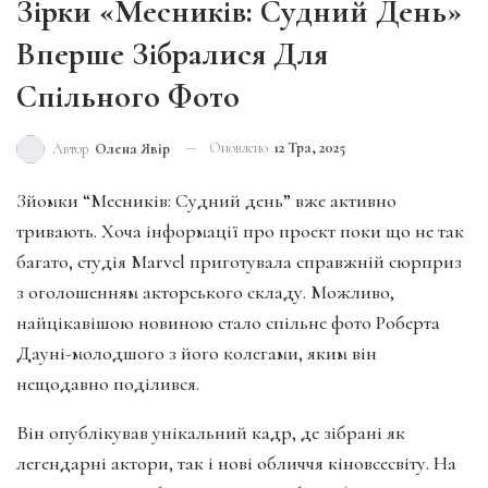
Зірки «Месників: Судний День»
Вперше Зібралися Для
Спільного Фото
Оновлено
12 Тра, 2025
Автор
Олена Явір
Зйомки “Месників: Судний день” вже активно
тривають. Хоча інформації про проект поки що не так
багато, студія Marvel приготувала справжній сюрприз
з оголошенням акторського складу. Можливо,
найцікавішою новиною стало спільне фото Роберта
Дауні-молодшого з його колегами, яким він
нещодавно поділився.
Він опублікував унікальний кадр, де зібрані як
легендарні актори, так і нові обличчя кіновсесвіту. На