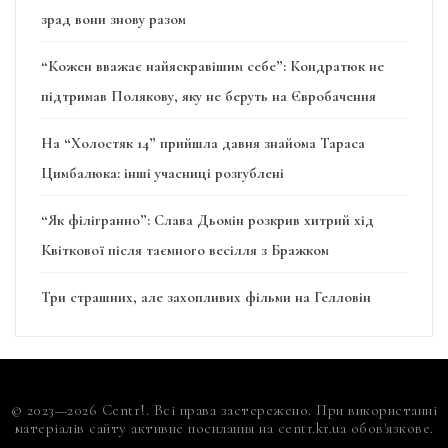
зрад вони знову разом
“Кожен вважає найяскравішим себе”: Кондратюк не
підтримав Полякову, яку не беруть на Євробачення
На “Холостяк 14” прийшла давня знайома Тараса
Цимбалюка: інші учасниці розгублені
“Як філігранно”: Слава Дьомін розкрив хитрий хід
Квіткової після таємного весілля з Бражком
Три страшних, але захопливих фільми на Гелловін
© 2023—2026 Centr!. Всі права застережено. При використанні
матеріалів сайту активне посилання на centr.kr.ua обов'язкове.