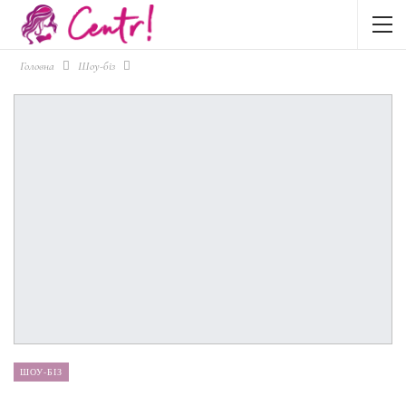
Головна
Шоу-біз
ШОУ-БІЗ