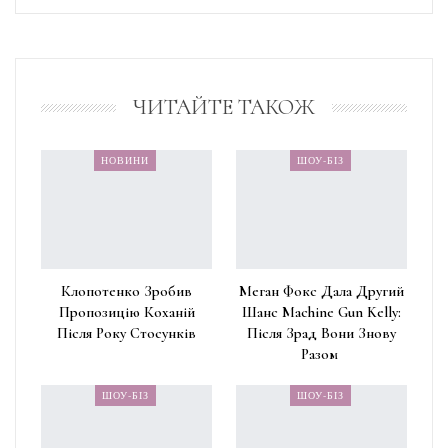
ЧИТАЙТЕ ТАКОЖ
НОВИНИ
ШОУ-БІЗ
Клопотенко Зробив
Меган Фокс Дала Другий
Пропозицію Коханій
Шанс Machine Gun Kelly:
Після Року Стосунків
Після Зрад Вони Знову
Разом
ШОУ-БІЗ
ШОУ-БІЗ