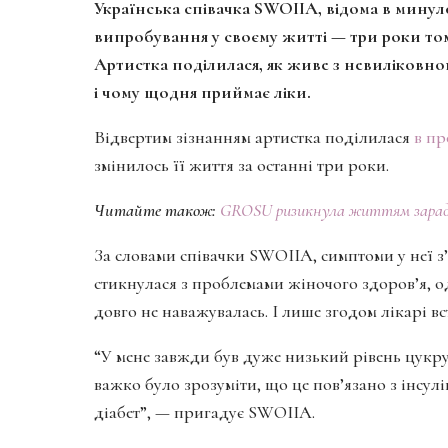
Українська співачка SWOIIA, відома в минул
випробування у своєму житті — три роки том
Артистка поділилася, як живе з невиліковн
і чому щодня приймає ліки.
Відвертим зізнанням артистка поділилася
в пр
змінилось її життя за останні три роки.
Читайте також:
GROSU ризикнула життям заради н
За словами співачки SWOIIA, симптоми у неї з
стикнулася з проблемами жіночого здоров’я, о
довго не наважувалась. І лише згодом лікарі 
“У мене завжди був дуже низький рівень цукру
важко було зрозуміти, що це пов’язано з інсул
діабет”, — пригадує SWOIIA.