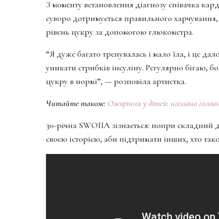
З моменту встановлення діагнозу співачка кард
суворо дотримується правильного харчування, 
рівень цукру за допомогою глюкометра.
“Я дуже багато тренувалась і мало їла, і це да
уникати стрибків інсуліну. Регулярно бігаю, б
цукру в нормі”, — розповіла артистка.
Читайте також:
Ожиріння у дітей: названо головн
30-річна SWOIIA зізнається: попри складний д
своєю історією, аби підтримати інших, хто та