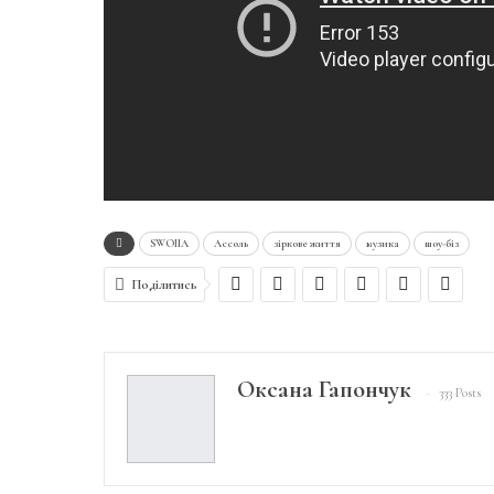
SWOIIA
Ассоль
зіркове життя
музика
шоу-біз
Поділитись
Оксана Гапончук
333 Posts