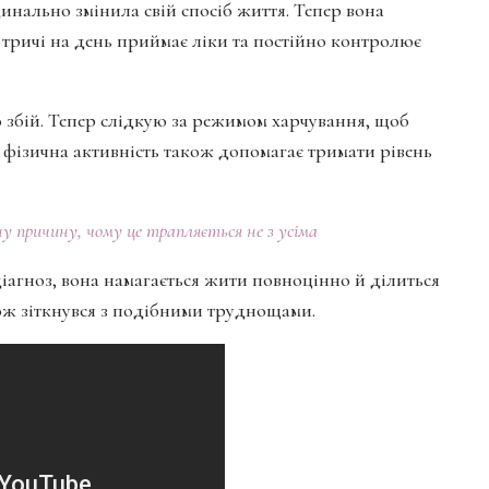
инально змінила свій спосіб життя. Тепер вона
тричі на день приймає ліки та постійно контролює
ло збій. Тепер слідкую за режимом харчування, щоб
о фізична активність також допомагає тримати рівень
у причину, чому це трапляється не з усіма
іагноз, вона намагається жити повноцінно й ділиться
кож зіткнувся з подібними труднощами.