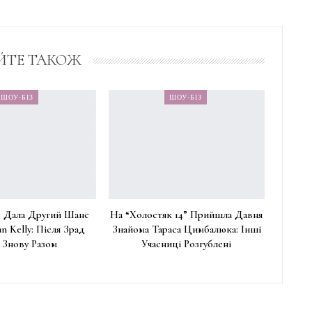
ЙТЕ ТАКОЖ
ШОУ-БІЗ
ШОУ-БІЗ
 Дала Другий Шанс
На “Холостяк 14” Прийшла Давня
n Kelly: Після Зрад
Знайома Тараса Цимбалюка: Інші
 Знову Разом
Учасниці Розгублені