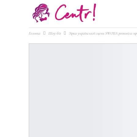
Головна
Шоу-біз
Зірка української сцени SWOIIA розповіла пр