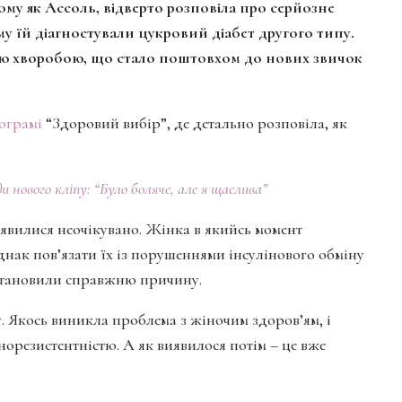
ому як Ассоль, відверто розповіла про серйозне
у їй діагностували цукровий діабет другого типу.
ою хворобою, що стало поштовхом до нових звичок
ограмі
“Здоровий вибір”, де детально розповіла, як
ового кліпу: “Було боляче, але я щаслива”
’явилися неочікувано. Жінка в якийсь момент
днак пов’язати їх із порушеннями інсулінового обміну
встановили справжню причину.
. Якось виникла проблема з жіночим здоров’ям, і
інорезистентністю. А як виявилося потім – це вже