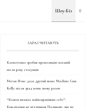
Шоу-Біз
ЗАРАЗ ЧИТАЮТЬ
Клопотенко зробив пропозицію коханій
після року стосунків
Меган Фокс дала другий шанс Machine Gun
Kelly: після зрад вони знову разом
“Кожен вважає найяскравішим себе”:
Кондратюк не підтримав Полякову, яку не