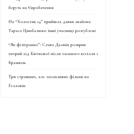
беруть на Євробачення
На “Холостяк 14” прийшла давня знайома
Тараса Цимбалюка: інші учасниці розгублені
“Як філігранно”: Слава Дьомін розкрив
хитрий хід Квіткової після таємного весілля з
Бражком
Три страшних, але захопливих фільми на
Гелловін