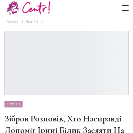
Головна
Шоу-біз
ШОУ-БІЗ
Зібров Розповів, Хто Насправді
Допоміг Ірині Білик Засяяти На