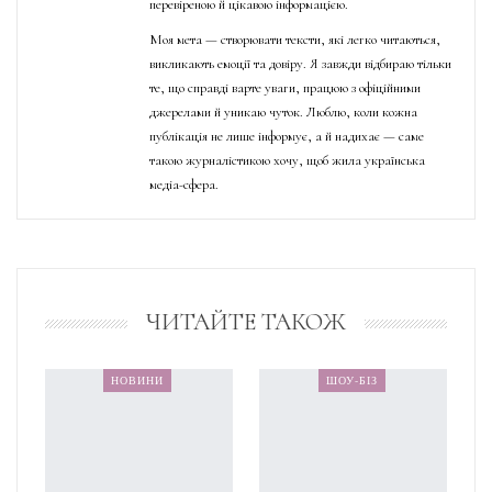
перевіреною й цікавою інформацією.
Моя мета — створювати тексти, які легко читаються,
викликають емоції та довіру. Я завжди відбираю тільки
те, що справді варте уваги, працюю з офіційними
джерелами й уникаю чуток. Люблю, коли кожна
публікація не лише інформує, а й надихає — саме
такою журналістикою хочу, щоб жила українська
медіа-сфера.
ЧИТАЙТЕ ТАКОЖ
НОВИНИ
ШОУ-БІЗ