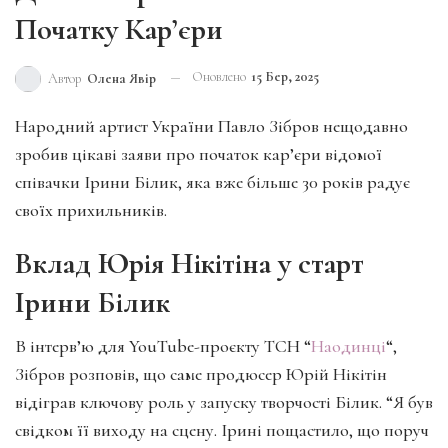
Початку Кар’єри
Оновлено
15 Бер, 2025
Автор
Олена Явір
Народний артист України Павло Зібров нещодавно
зробив цікаві заяви про початок кар’єри відомої
співачки Ірини Білик, яка вже більше 30 років радує
своїх прихильників.
Вклад Юрія Нікітіна у старт
Ірини Білик
В інтерв’ю для YouTube-проєкту ТСН “
Наодинці
“,
Зібров розповів, що саме продюсер Юрій Нікітін
відіграв ключову роль у запуску творчості Білик. “Я був
свідком її виходу на сцену. Ірині пощастило, що поруч