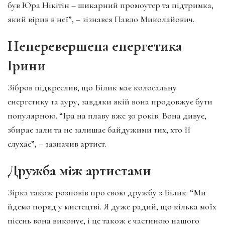
був Юра Нікітін – шикарний промоутер та підтримка,
який вірив в неї”, – зізнався Павло Миколайович.
Неперевершена енергетика
Ірини
Зібров підкреслив, що Білик має колосальну
енергетику та ауру, завдяки якій вона продовжує бути
популярною. “Іра на плаву вже 30 років. Вона дивує,
збирає зали та не залишає байдужими тих, хто її
слухає”, – зазначив артист.
Дружба між артистами
Зірка також розповів про свою дружбу з Білик: “Ми
йдемо поряд у мистецтві. Я дуже радий, що кілька моїх
пісень вона виконує, і це також є частиною нашого