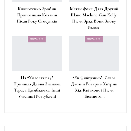
Клопотенко Зробив
Меган Фокс Дала Другий
Пропозицію Коханій
Шанс Machine Gun Kelly:
Після Року Стосунків
Після Зрад Вони Знову
Разом
ШОУ-БІЗ
ШОУ-БІЗ
На “Холостяк 14”
“Як Філігранно”: Слава
Прийшла Давня Знайома
Дьомін Розкрив Хитрий
Тараса Цимбалюка: Інші
Хід Квіткової Після
Учасниці Розгублені
Таємного…