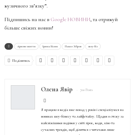
музичного зв’язку”.
Підпишись на нас в
Google НОВИНИ
, та отримуй
більше свіжих новин!
зіркове життя
Ірина Білик
Павло Зібров
шоу-біз
Поділитись
Олена Явір
700 Posts
Я працюю в медіа вже понад 5 років і спеціалізуюся на
новинах шоу-бізнесу та лайфстайлу. Щодня я стежу за
найсвіжішими подіями у світі зірок, моди, кіно та
сучасних трендів, щоб ділитися з читачами лише