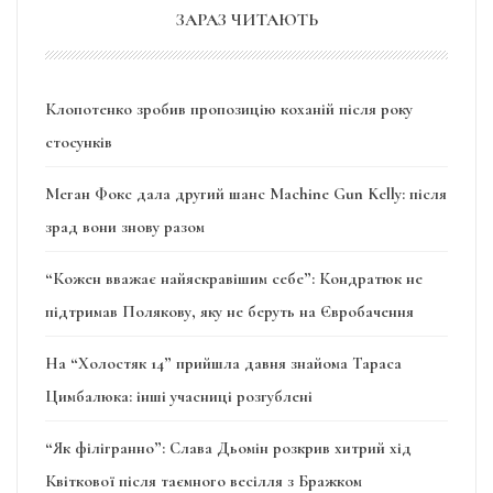
ЗАРАЗ ЧИТАЮТЬ
Клопотенко зробив пропозицію коханій після року
стосунків
Меган Фокс дала другий шанс Machine Gun Kelly: після
зрад вони знову разом
“Кожен вважає найяскравішим себе”: Кондратюк не
підтримав Полякову, яку не беруть на Євробачення
На “Холостяк 14” прийшла давня знайома Тараса
Цимбалюка: інші учасниці розгублені
“Як філігранно”: Слава Дьомін розкрив хитрий хід
Квіткової після таємного весілля з Бражком