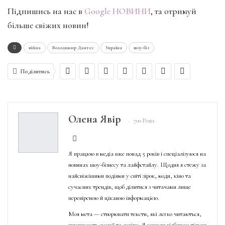
Підпишись на нас в
Google НОВИНИ
, та отримуй
більше свіжих новин!
війна
Володимир Дантес
Україна
шоу-біз
Поділитись
Олена Явір
700 Posts
Я працюю в медіа вже понад 5 років і спеціалізуюся на
новинах шоу-бізнесу та лайфстайлу. Щодня я стежу за
найсвіжішими подіями у світі зірок, моди, кіно та
сучасних трендів, щоб ділитися з читачами лише
перевіреною й цікавою інформацією.
Моя мета — створювати тексти, які легко читаються,
викликають емоції та довіру. Я завжди відбираю тільки