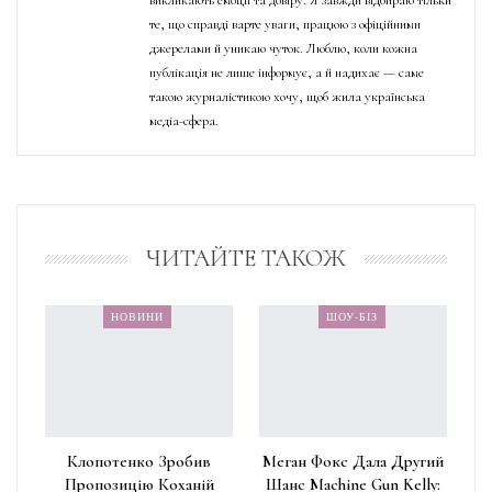
те, що справді варте уваги, працюю з офіційними
джерелами й уникаю чуток. Люблю, коли кожна
публікація не лише інформує, а й надихає — саме
такою журналістикою хочу, щоб жила українська
медіа-сфера.
ЧИТАЙТЕ ТАКОЖ
НОВИНИ
ШОУ-БІЗ
Клопотенко Зробив
Меган Фокс Дала Другий
Пропозицію Коханій
Шанс Machine Gun Kelly: