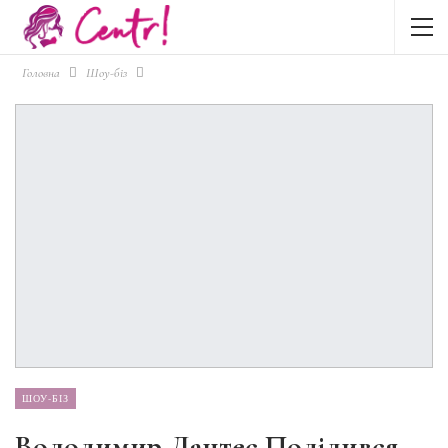
Головна
Шоу-біз
ШОУ-БІЗ
Володимир Дантес Поділився