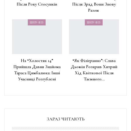
Після Року Стосунків
Після Зрад Вони Знову
Разом
ШОУ-БІЗ
ШОУ-БІЗ
На “Холостяк 14”
“Як Філігранно”: Слава
Прийшла Давня Знайома
Дьомін Розкрив Хитрий
Тараса Цимбалюка: Інші
Хід Квіткової Після
Учасниці Розгублені
Таємного…
ЗАРАЗ ЧИТАЮТЬ