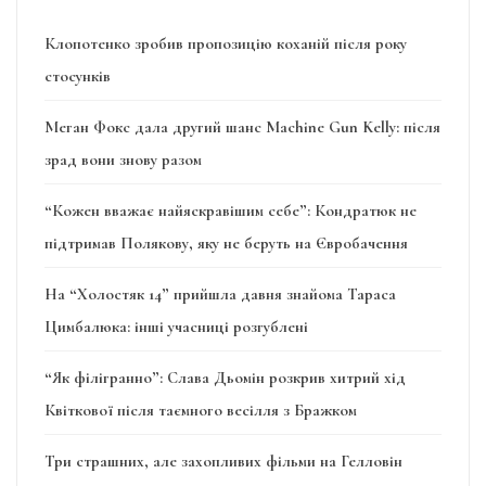
Клопотенко зробив пропозицію коханій після року
стосунків
Меган Фокс дала другий шанс Machine Gun Kelly: після
зрад вони знову разом
“Кожен вважає найяскравішим себе”: Кондратюк не
підтримав Полякову, яку не беруть на Євробачення
На “Холостяк 14” прийшла давня знайома Тараса
Цимбалюка: інші учасниці розгублені
“Як філігранно”: Слава Дьомін розкрив хитрий хід
Квіткової після таємного весілля з Бражком
Три страшних, але захопливих фільми на Гелловін