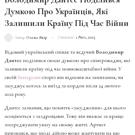
Думкою Про Українців, Які
Залишили Країну Під Час Війни
Оновлено
1 Лют, 2025
Автор
Олена Явір
Відомий український співак та ведучий
Володимир
Дантес
поділився своєю думкою про співгромадян, які
залишили країну під час повномасштабної війни. У
своїй
Instagram
-сторіз він відповів на запитання, чи
засуджує когось за виїзд за кордон після 24 лютого
2022 року.
Дантес зазначив, що поняття «засудження» для нього
асоціюється з заздрощами. Тому він вважає за краще
зосереджувати увагу на своєму житті. Артист
признався, що іноді дійсно може жартувати на цю