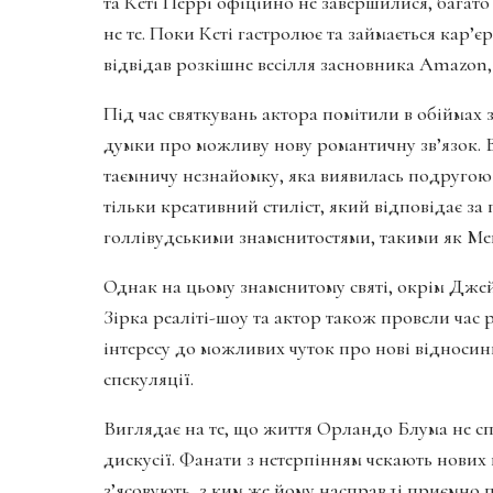
та Кеті Перрі офіційно не завершилися, бага
не те. Поки Кеті гастролює та займається кар’
відвідав розкішне весілля засновника Amazon,
Під час святкувань актора помітили в обіймах 
думки про можливу нову романтичну зв’язок.
таємничу незнайомку, яка виявилась подругою 
тільки креативний стиліст, який відповідає за
голлівудськими знаменитостями, такими як Мег
Однак на цьому знаменитому святі, окрім Дже
Зірка реаліті-шоу та актор також провели час
інтересу до можливих чуток про нові відносин
спекуляції.
Виглядає на те, що життя Орландо Блума не сп
дискусії. Фанати з нетерпінням чекають нових
з’ясовують, з ким же йому насправді приємно п