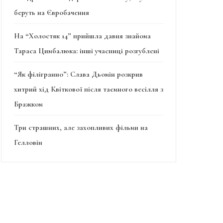
беруть на Євробачення
На “Холостяк 14” прийшла давня знайома
Тараса Цимбалюка: інші учасниці розгублені
“Як філігранно”: Слава Дьомін розкрив
хитрий хід Квіткової після таємного весілля з
Бражком
Три страшних, але захопливих фільми на
Гелловін