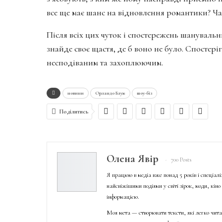
все ще має шанс на відновлення романтики? Ча
Після всіх цих чуток і спостережень шануваль
знайде своє щастя, де б воно не було. Спостеріг
несподіваним та захоплюючим.
новини
Орландо Блум
шоу-біз
Поділитись
Олена Явір
700 Posts
Я працюю в медіа вже понад 5 років і спеціал
найсвіжішими подіями у світі зірок, моди, кін
інформацією.
Моя мета — створювати тексти, які легко чита