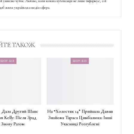
й уникаю чуток. Люблю, коли кожна публікація не лише інформує, а й
об жила українська медіа-сфера.
ЙТЕ ТАКОЖ
ШОУ-БІЗ
ШОУ-БІЗ
 Дала Другий Шанс
На “Холостяк 14” Прийшла Давня
n Kelly: Після Зрад
Знайома Тараса Цимбалюка: Інші
 Знову Разом
Учасниці Розгублені