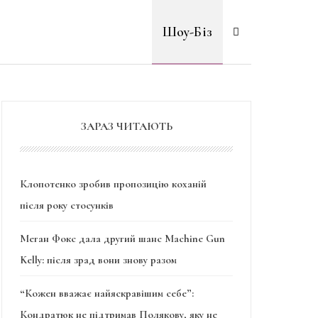
Шоу-Біз
ЗАРАЗ ЧИТАЮТЬ
Клопотенко зробив пропозицію коханій
після року стосунків
Меган Фокс дала другий шанс Machine Gun
Kelly: після зрад вони знову разом
“Кожен вважає найяскравішим себе”:
Кондратюк не підтримав Полякову, яку не