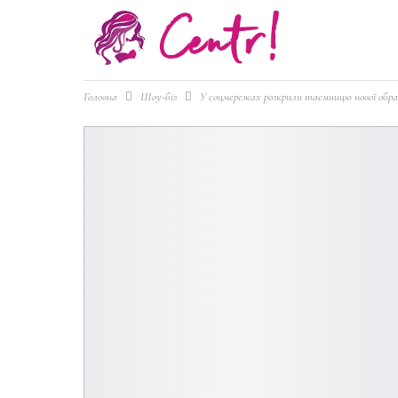
Головна
Шоу-біз
У соцмережах розкрили таємницю нової обр