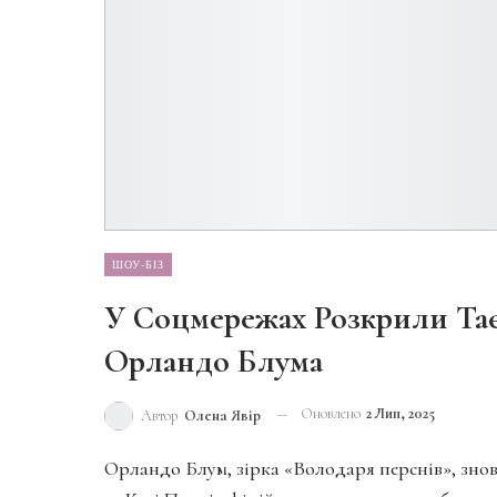
ШОУ-БІЗ
У Соцмережах Розкрили Та
Орландо Блума
Оновлено
2 Лип, 2025
Автор
Олена Явір
Орландо Блум, зірка «Володаря перснів», знов