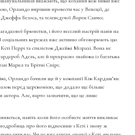
то шанувальників вважають, що кохання між ними вже
єрою, Орландо вирішив провести час у Венеції, де
 Джеффа Безоса, та телеведучої Лорен Санчес.
загадкової брюнетки, і його веселий настрій навів на
 В соціальних мережах вже активно обговорюють цю
Кеті Перрі та стилістом Джеймі Мізрахі. Вона не
 гардероб Адель, але й прекрасно знайома із багатьма
ан Маркл та Брітні Спірс.
ймі, Орландо бачили ще й у компанії Кім Кардаш’ян.
 разом перед церемонією, що додало ще більше
и актора. Але, варто зазначити, що це лише
иняється, навіть коли його особисте життя викликає
 подробиць про його відносини з Кеті і знову ж
роводити час. Чи це вже кінець епопеї з Кеті, чи пара