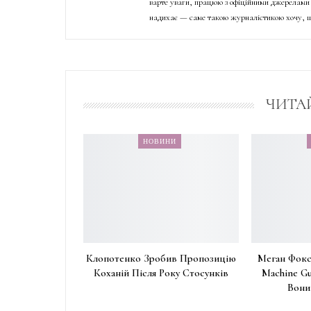
варте уваги, працюю з офіційними джерелами 
надихає — саме такою журналістикою хочу, щ
ЧИТА
НОВИНИ
Клопотенко Зробив Пропозицію
Меган Фокс
Коханій Після Року Стосунків
Machine Gu
Вони