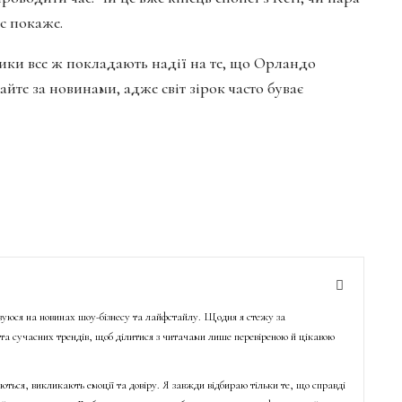
с покаже.
ники все ж покладають надії на те, що Орландо
айте за новинами, адже світ зірок часто буває
ізуюся на новинах шоу-бізнесу та лайфстайлу. Щодня я стежу за
о та сучасних трендів, щоб ділитися з читачами лише перевіреною й цікавою
ються, викликають емоції та довіру. Я завжди відбираю тільки те, що справді