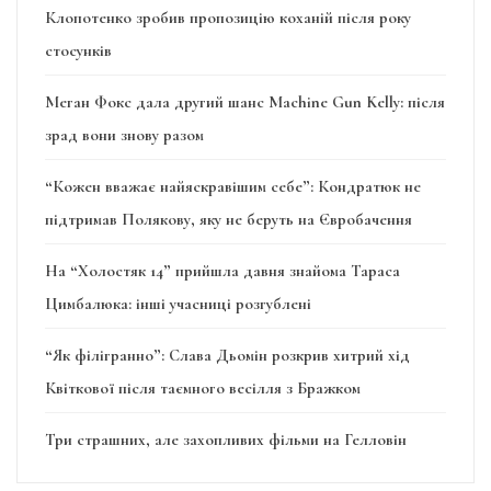
Клопотенко зробив пропозицію коханій після року
стосунків
Меган Фокс дала другий шанс Machine Gun Kelly: після
зрад вони знову разом
“Кожен вважає найяскравішим себе”: Кондратюк не
підтримав Полякову, яку не беруть на Євробачення
На “Холостяк 14” прийшла давня знайома Тараса
Цимбалюка: інші учасниці розгублені
“Як філігранно”: Слава Дьомін розкрив хитрий хід
Квіткової після таємного весілля з Бражком
Три страшних, але захопливих фільми на Гелловін