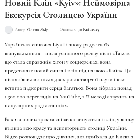
Новий Кліп «Kyiv»: Неймовірна
Екскурсія Столицею України
Оновлено
30 Кві, 2025
Автор
Олена Явір
Українська співачка Liya Li знову радує своїх
шанувальників – після успішного релізу пісні «Таксі»,
що стала справжнім хітом у соцмережах, вона
представляє новий сингл і кліп під назвою «Київ». Ця
пісня з’явилася після двох років творчої паузи і вже
встигла підкорити серця багатьох. Вона зібрала понад
1 300 000 переглядів на YouTube, а її мелодія звучить на
популярних радіостанціях.
Разом з новим треком співачка випустила і кліп, у якому
втілила всю красу та неповторність столиці України.
Відео розповідає про дівчину, яка приїхала до Києва з