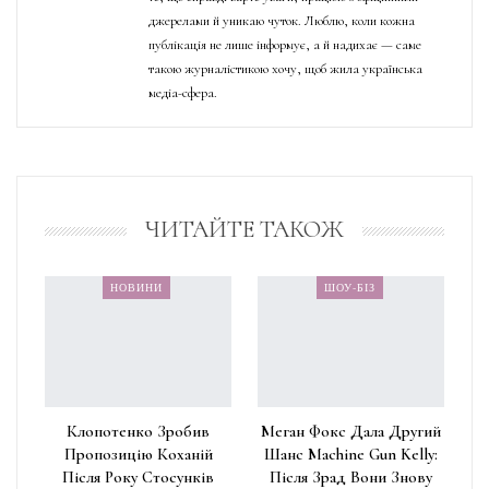
джерелами й уникаю чуток. Люблю, коли кожна
публікація не лише інформує, а й надихає — саме
такою журналістикою хочу, щоб жила українська
медіа-сфера.
ЧИТАЙТЕ ТАКОЖ
НОВИНИ
ШОУ-БІЗ
Клопотенко Зробив
Меган Фокс Дала Другий
Пропозицію Коханій
Шанс Machine Gun Kelly:
Після Року Стосунків
Після Зрад Вони Знову