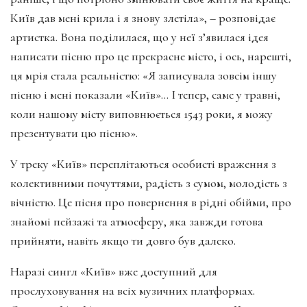
Київ дав мені крила і я знову злетіла», – розповідає
артистка. Вона поділилася, що у неї з’явилася ідея
написати пісню про це прекрасне місто, і ось, нарешті,
ця мрія стала реальністю: «Я записувала зовсім іншу
пісню і мені показали «Київ»… І тепер, саме у травні,
коли нашому місту виповнюється 1543 роки, я можу
презентувати цю пісню».
У треку «Київ» переплітаються особисті враження з
колективними почуттями, радість з сумом, молодість з
вічністю. Це пісня про повернення в рідні обійми, про
знайомі пейзажі та атмосферу, яка завжди готова
прийняти, навіть якщо ти довго був далеко.
Наразі сингл «Київ» вже доступний для
прослуховування на всіх музичних платформах.