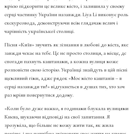
мрією підкорити це велике місто, і залишила у своєму
серці частинку України назавжди. Liya Li виконує роль
екскурсовода, демонструючи всім глядачам велич і
чарівність української столиці.
Пісня «Київ» звучить як зізнання в любові до міста, яке
завжди чекає на тебе. Це не просто столиця, а місце, де
спогади пахнуть каштанами, а кожна вулиця може
розповісти свою історію. Українці знайдуть в цій пісні
щемливий гімн, адже рядок «Моє місто каштанів – в
серці назавжди ти!» відгукнеться в душах тих, хто хоч
раз мріяв повернутися додому.
«Коли було дуже важко, я годинами блукала вулицями
Києва, шукаючи відповіді на свої запитання. Я
зрозуміла, що більше не можу жити так, як жила
раніше, і що потрібно змінювати своє життя на краще.