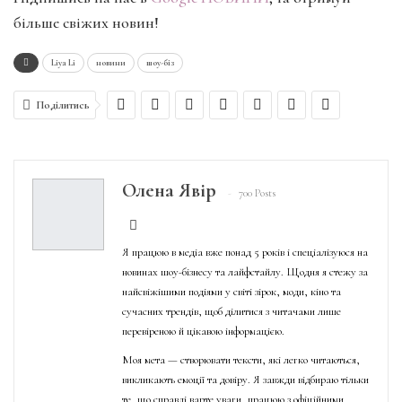
більше свіжих новин!
Liya Li
новини
шоу-біз
Поділитись
Олена Явір
700 Posts
Я працюю в медіа вже понад 5 років і спеціалізуюся на
новинах шоу-бізнесу та лайфстайлу. Щодня я стежу за
найсвіжішими подіями у світі зірок, моди, кіно та
сучасних трендів, щоб ділитися з читачами лише
перевіреною й цікавою інформацією.
Моя мета — створювати тексти, які легко читаються,
викликають емоції та довіру. Я завжди відбираю тільки
те, що справді варте уваги, працюю з офіційними