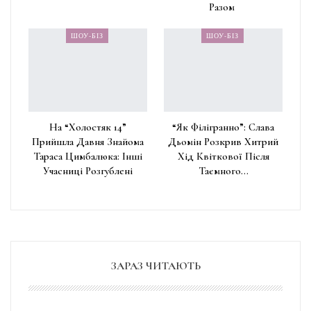
Разом
ШОУ-БІЗ
ШОУ-БІЗ
На “Холостяк 14”
“Як Філігранно”: Слава
Прийшла Давня Знайома
Дьомін Розкрив Хитрий
Тараса Цимбалюка: Інші
Хід Квіткової Після
Учасниці Розгублені
Таємного…
ЗАРАЗ ЧИТАЮТЬ