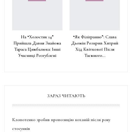
На “Холостяк 14”
“Як Філігранно”: Слава
Прийшла Давня Знайома
Дьомін Розкрив Хитрий
Тараса Цимбалюка: Інші
Хід Квіткової Після
Учасниці Розгублені
Таємного…
ЗАРАЗ ЧИТАЮТЬ
Клопотенко зробив пропозицію коханій після року
стосунків