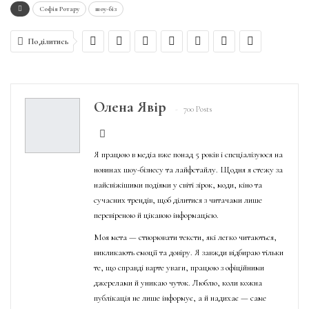
Софія Ротару
шоу-біз
Поділитись
Олена Явір
700 Posts
Я працюю в медіа вже понад 5 років і спеціалізуюся на
новинах шоу-бізнесу та лайфстайлу. Щодня я стежу за
найсвіжішими подіями у світі зірок, моди, кіно та
сучасних трендів, щоб ділитися з читачами лише
перевіреною й цікавою інформацією.
Моя мета — створювати тексти, які легко читаються,
викликають емоції та довіру. Я завжди відбираю тільки
те, що справді варте уваги, працюю з офіційними
джерелами й уникаю чуток. Люблю, коли кожна
публікація не лише інформує, а й надихає — саме