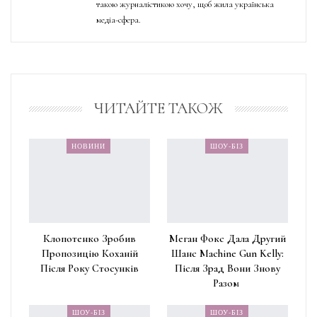
такою журналістикою хочу, щоб жила українська
медіа-сфера.
ЧИТАЙТЕ ТАКОЖ
НОВИНИ
ШОУ-БІЗ
Клопотенко Зробив
Меган Фокс Дала Другий
Пропозицію Коханій
Шанс Machine Gun Kelly:
Після Року Стосунків
Після Зрад Вони Знову
Разом
ШОУ-БІЗ
ШОУ-БІЗ