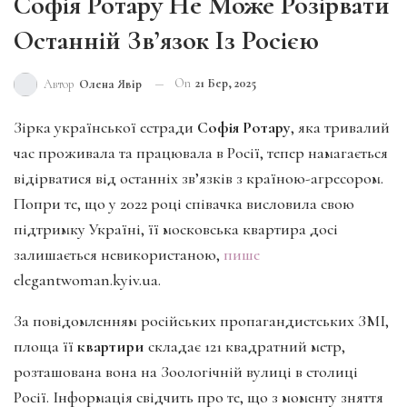
Софія Ротару Не Може Розірвати
Останній Зв’язок Із Росією
On
21 Бер, 2025
Автор
Олена Явір
Зірка української естради
Софія Ротару
, яка тривалий
час проживала та працювала в Росії, тепер намагається
відірватися від останніх зв’язків з країною-агресором.
Попри те, що у 2022 році співачка висловила свою
підтримку Україні, її московська квартира досі
залишається невикористаною,
пише
elegantwoman.kyiv.ua.
За повідомленням російських пропагандистських ЗМІ,
площа її
квартири
складає 121 квадратний метр,
розташована вона на Зоологічній вулиці в столиці
Росії. Інформація свідчить про те, що з моменту зняття