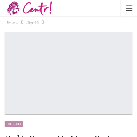
Головна
Шоу-біз
ШОУ-БІЗ