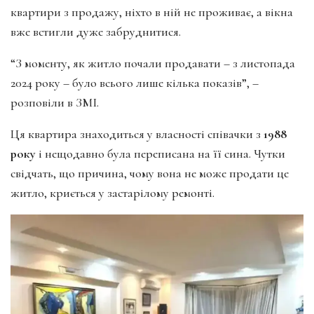
квартири з продажу, ніхто в ній не проживає, а вікна
вже встигли дуже забруднитися.
“З моменту, як житло почали продавати – з листопада
2024 року – було всього лише кілька показів”, –
розповіли в ЗМІ.
Ця квартира знаходиться у власності співачки з
1988
року
і нещодавно була переписана на її сина. Чутки
свідчать, що причина, чому вона не може продати це
житло, криється у застарілому ремонті.