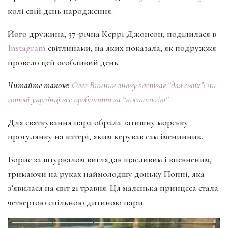
колі свій день народження.
Його дружина, 37-річна Керрі Джонсон, поділилася в
Instagram
світлинами, на яких показала, як подружжя
провело цей особливий день.
Читайте також:
Олег Винник знову заспіває “для своїх”: чи
готові українці все пробачити за “ностальгію”
Для святкування пара обрала затишну морську
прогулянку на катері, яким керував сам іменинник.
Борис за штурвалом виглядав щасливим і впевненим,
тримаючи на руках наймолодшу доньку Поппі, яка
з’явилася на світ 21 травня. Ця маленька принцеса стала
четвертою спільною дитиною пари.