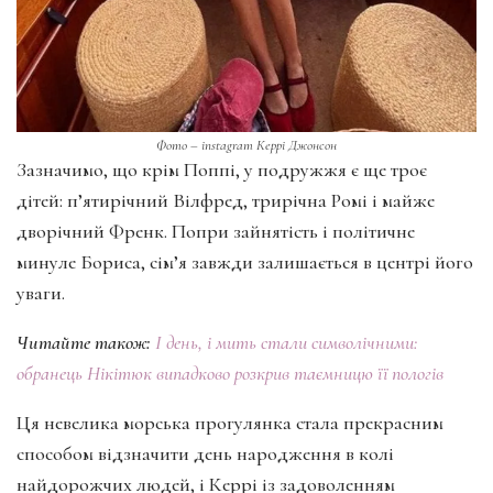
Фото – іnstagram Керрі Джонсон
Зазначимо, що крім Поппі, у подружжя є ще троє
дітей: п’ятирічний Вілфред, трирічна Ромі і майже
дворічний Френк. Попри зайнятість і політичне
минуле Бориса, сім’я завжди залишається в центрі його
уваги.
Читайте також:
І день, і мить стали символічними:
обранець Нікітюк випадково розкрив таємницю її пологів
Ця невелика морська прогулянка стала прекрасним
способом відзначити день народження в колі
найдорожчих людей, і Керрі із задоволенням