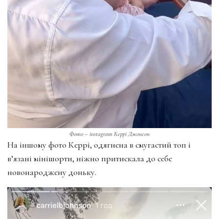
Фото – іnstagram Керрі Джонсон
На іншому фото Керрі, одягнена в смугастий топ і
в’язані мінішорти, ніжно притискала до себе
новонароджену доньку.