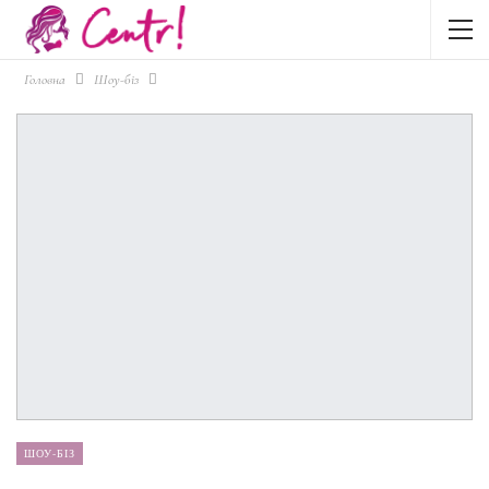
Головна
Шоу-біз
ШОУ-БІЗ