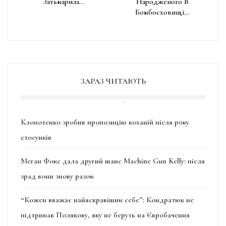
Затьмарила…
Народженого В
Бомбосховищі…
ЗАРАЗ ЧИТАЮТЬ
Клопотенко зробив пропозицію коханій після року
стосунків
Меган Фокс дала другий шанс Machine Gun Kelly: після
зрад вони знову разом
“Кожен вважає найяскравішим себе”: Кондратюк не
підтримав Полякову, яку не беруть на Євробачення