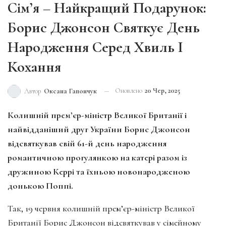
Сім’я – Найкращий Подарунок:
Борис Джонсон Святкує День
Народження Серед Хвиль І
Кохання
Оновлено
20 Чер, 2025
Автор
Оксана Гапончук
Колишній прем’єр-міністр Великої Британії і
найвідданіший друг України Борис Джонсон
відсвяткував свій 61-й день народження
романтичною прогулянкою на катері разом із
дружиною Керрі та їхньою новонародженою
донькою Поппі.
Так, 19 червня колишній прем’єр-міністр Великої
Британії Борис Джонсон відсвяткував у сімейному