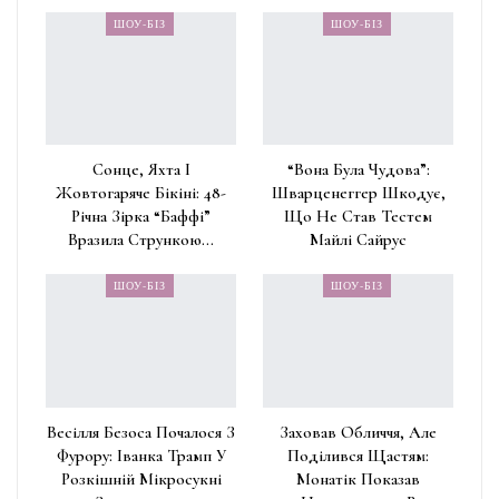
ШОУ-БІЗ
ШОУ-БІЗ
Сонце, Яхта І
“Вона Була Чудова”:
Жовтогаряче Бікіні: 48-
Шварценеггер Шкодує,
Річна Зірка “Баффі”
Що Не Став Тестем
Вразила Стрункою…
Майлі Сайрус
ШОУ-БІЗ
ШОУ-БІЗ
Весілля Безоса Почалося З
Заховав Обличчя, Але
Фурору: Іванка Трамп У
Поділився Щастям:
Розкішній Мікросукні
Монатік Показав