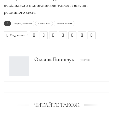
поділилася з підписниками теплом і щастям
родинного свята.
Борис Джонсон
Зіркові діти
Знаменитості
Поділитись
Оксана Гапончук
333 Posts
ЧИТАЙТЕ ТАКОЖ