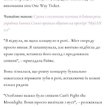
виконання хіта One Way Ticket.
Читайте також:
Сукня з оголеними плечима й бойова роль:
українка Іванна Сахно вразила образом на прем’єрі “M3GAN
2.0”
“Я відчула, як щось клацнуло в роті… Міст спереду
просто випав. Я запанікувала, але миттєво підбігла до
краю сцени, вставила його назад і продовжила
співати”, – пригадала Раймс.
Вона зізналася, що решту концерту буквально
намагалася втримати зуби в роті, вставляючи їх кожні
кілька рядків:
“Особливо важко було співати Can’t Fight the
Moonlight. Вони просто вилітали з вуст”, – розсміялася