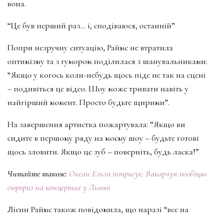
вона.
“Це був перший раз… і, сподіваюся, останній”
Попри незручну ситуацію, Раймс не втратила
оптимізму та з гумором поділилася з шанувальниками:
“Якщо у когось коли-небудь щось піде не так на сцені
– подивіться це відео. Шоу може тривати навіть у
найгірший момент. Просто будьте щирими”.
На завершення артистка пожартувала: “Якщо ви
сидите в першому ряду на моєму шоу – будьте готові
щось зловити. Якщо це зуб – поверніть, будь ласка!”
Читайте також:
Океан Ельзи інтригує: Вакарчук пообіцяв
сюрприз на концертах у Львові
Ліенн Раймс також повідомила, що наразі “все на