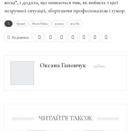
місці”, і додала, що пишається тим, як вийшла з цієї
незручної ситуації, зберігаючи професіоналізм і гумор.
Греммі
Ліенн Раймс
музика
шоу-біз
Поділитись
Оксана Гапончук
333 Posts
ЧИТАЙТЕ ТАКОЖ