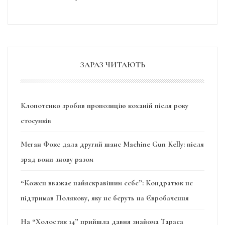
ЗАРАЗ ЧИТАЮТЬ
Клопотенко зробив пропозицію коханій після року
стосунків
Меган Фокс дала другий шанс Machine Gun Kelly: після
зрад вони знову разом
“Кожен вважає найяскравішим себе”: Кондратюк не
підтримав Полякову, яку не беруть на Євробачення
На “Холостяк 14” прийшла давня знайома Тараса