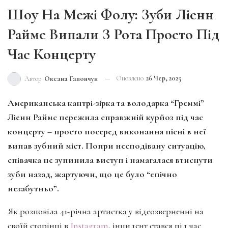
Шоу На Межі Фолу: Зуби Ліенн
Раймс Випали З Рота Просто Під
Час Концерту
Оновлено
26 Чер, 2025
Автор
Оксана Гапончук
Американська кантрі-зірка та володарка “Греммі”
Ліенн Раймс пережила справжній курйоз під час
концерту – просто посеред виконання пісні в неї
випав зубний міст. Попри несподівану ситуацію,
співачка не зупинила виступ і намагалася втиснути
зуби назад, жартуючи, що це було “епічно
незабутньо”.
Як розповіла 41-річна артистка у відеозверненні на
своїй сторінці в
Instagram
, інцидент стався під час