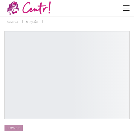
Головна
Шоу-біз
ШОУ-БІЗ