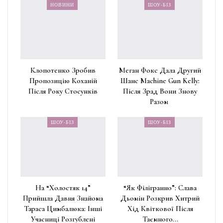
НОВИНИ
ШОУ-БІЗ
Клопотенко Зробив
Меган Фокс Дала Другий
Пропозицію Коханій
Шанс Machine Gun Kelly:
Після Року Стосунків
Після Зрад Вони Знову
Разом
ШОУ-БІЗ
ШОУ-БІЗ
На “Холостяк 14”
“Як Філігранно”: Слава
Прийшла Давня Знайома
Дьомін Розкрив Хитрий
Тараса Цимбалюка: Інші
Хід Квіткової Після
Учасниці Розгублені
Таємного…