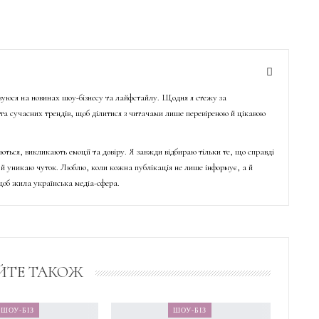
ізуюся на новинах шоу-бізнесу та лайфстайлу. Щодня я стежу за
о та сучасних трендів, щоб ділитися з читачами лише перевіреною й цікавою
ються, викликають емоції та довіру. Я завжди відбираю тільки те, що справді
й уникаю чуток. Люблю, коли кожна публікація не лише інформує, а й
об жила українська медіа-сфера.
ЙТЕ ТАКОЖ
ШОУ-БІЗ
ШОУ-БІЗ