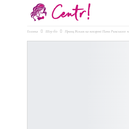
Головна
Шоу-біз
Принц Вільям на похороні Папи Римського: чо