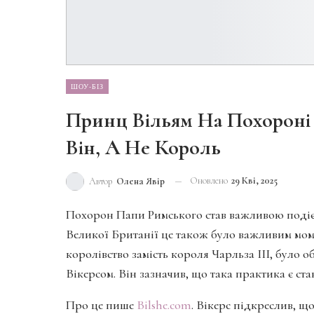
ШОУ-БІЗ
Принц Вільям На Похороні 
Він, А Не Король
Оновлено
29 Кві, 2025
Автор
Олена Явір
Похорон Папи Римського став важливою подією
Великої Британії це також було важливим мом
королівство замість короля Чарльза III, було 
Вікерсом. Він зазначив, що така практика є ст
Про це пише
Bilshe.com
. Вікерс підкреслив, щ