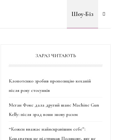
Шоу-Біз
ЗАРАЗ ЧИТАЮТЬ
Клопотенко зробив пропозицію коханій
після року стосунків
Меган Фокс дала другий шанс Machine Gun
Kelly: після зрад вони знову разом
“Кожен вважає найяскравішим себе”:
Кондратюк не підтримав Полякову, яку не