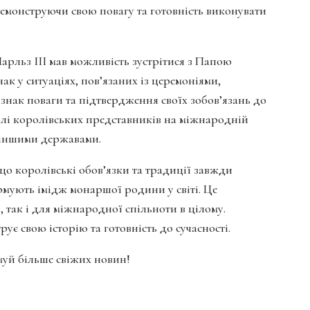
демонструючи свою повагу та готовність виконувати
арльз III мав можливість зустрітися з Папою
ак у ситуаціях, пов’язаних із церемоніями,
знак поваги та підтвердження своїх зобов’язань до
ролі королівських представників на міжнародній
 іншими державами.
що королівські обов’язки та традиції завжди
рмують імідж монаршої родини у світі. Це
 так і для міжнародної спільноти в цілому.
ує свою історію та готовність до сучасності.
имуй більше свіжих новин!