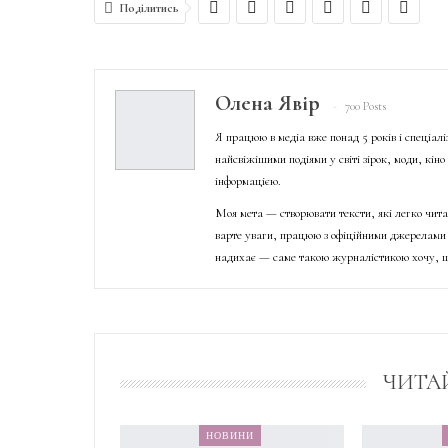
Поділитись
Олена Явір
700 Posts
Я працюю в медіа вже понад 5 років і спеціал
найсвіжішими подіями у світі зірок, моди, кін
інформацією.
Моя мета — створювати тексти, які легко чита
варте уваги, працюю з офіційними джерелами 
надихає — саме такою журналістикою хочу, щ
ЧИТА
НОВИНИ