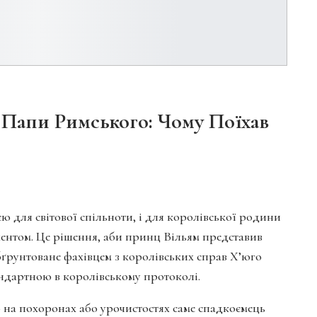
Папи Римського: Чому Поїхав
 для світової спільноти, і для королівської родини
ентом. Це рішення, аби принц Вільям представив
обґрунтоване фахівцем з королівських справ Х’юго
андартною в королівському протоколі.
о на похоронах або урочистостях саме спадкоємець