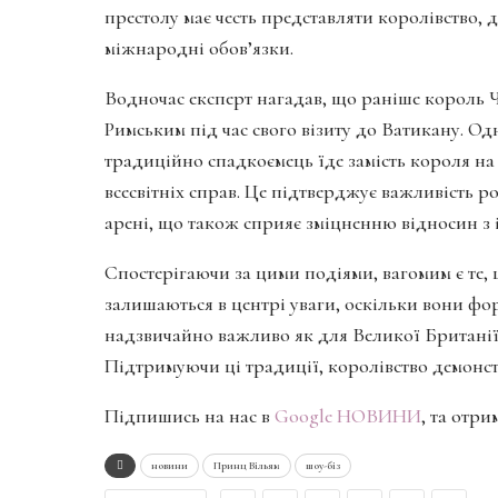
престолу має честь представляти королівство, 
міжнародні обов’язки.
Водночас експерт нагадав, що раніше король Ч
Римським під час свого візиту до Ватикану. Одн
традиційно спадкоємець їде замість короля на 
всесвітніх справ. Це підтверджує важливість 
арені, що також сприяє зміцненню відносин з
Спостерігаючи за цими подіями, вагомим є те, 
залишаються в центрі уваги, оскільки вони фо
надзвичайно важливо як для Великої Британії,
Підтримуючи ці традиції, королівство демонстр
Підпишись на нас в
Google НОВИНИ
, та отр
новини
Принц Вільям
шоу-біз