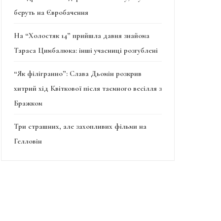
беруть на Євробачення
На “Холостяк 14” прийшла давня знайома
Тараса Цимбалюка: інші учасниці розгублені
“Як філігранно”: Слава Дьомін розкрив
хитрий хід Квіткової після таємного весілля з
Бражком
Три страшних, але захопливих фільми на
Гелловін