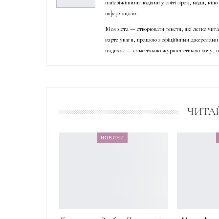
найсвіжішими подіями у світі зірок, моди, кін
інформацією.
Моя мета — створювати тексти, які легко чита
варте уваги, працюю з офіційними джерелами 
надихає — саме такою журналістикою хочу, щ
ЧИТА
НОВИНИ