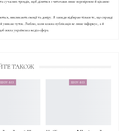
о та сучасних трендів, щоб ділитися з читачами лише перевіреною й цікавою
ються, викликають емоції та довіру. Я завжди відбираю тільки те, що справді
й уникаю чуток. Люблю, коли кожна публікація не лише інформує, а й
об жила українська медіа-сфера.
ЙТЕ ТАКОЖ
ШОУ-БІЗ
ШОУ-БІЗ