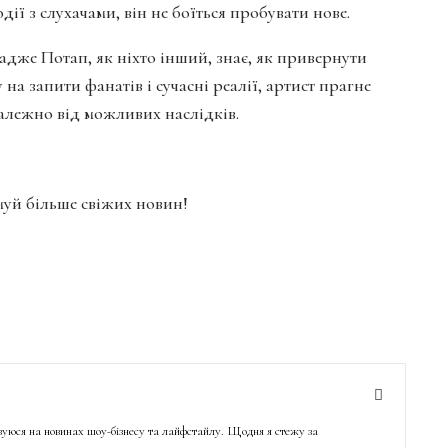
ії з слухачами, він не боїться пробувати нове.
адже Потап, як ніхто інший, знає, як привернути
у на запити фанатів і сучасні реалії, артист прагне
залежно від можливих наслідків.
имуй більше свіжих новин!
ізуюся на новинах шоу-бізнесу та лайфстайлу. Щодня я стежу за