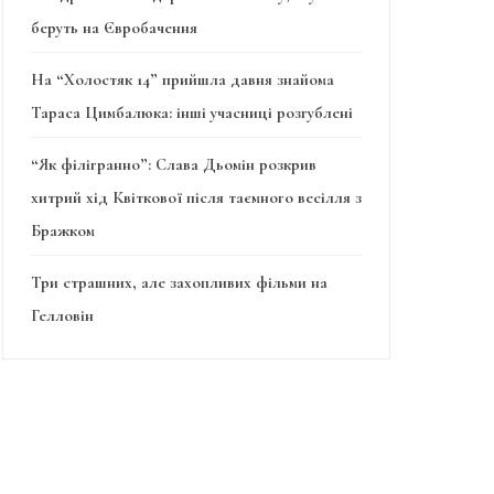
беруть на Євробачення
На “Холостяк 14” прийшла давня знайома
Тараса Цимбалюка: інші учасниці розгублені
“Як філігранно”: Слава Дьомін розкрив
хитрий хід Квіткової після таємного весілля з
Бражком
Три страшних, але захопливих фільми на
Гелловін