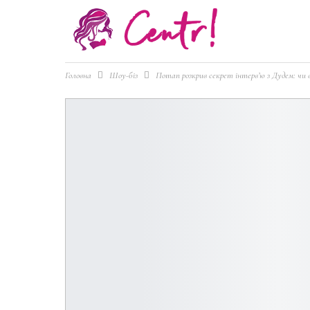
Головна
Шоу-біз
Потап розкрив секрет інтерв’ю з Дудем: чи в