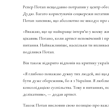
Репер Потап нещодавно потрапив у центр обго
Дудю. Багато користувачів соцмережи негативн
Потап запевняє, що абсолютно не шкодує про 
«Вважаю, що це найкраще інтерв’ю у моєму жит
цікавим. Погано, коли артист непомічений і пр
питання. Найважливіше, наскільки ти впливає
поділився Потап.
Він також відкрито відповів на критику украї
«Я глибоко поважаю думку тих людей, які щод
бути дуже обережним, бо я з України. Я любл
консолідацією суспільства. Тому в питаннях, 
делікатним», — додав артист.
Також Потап висловив свою позицію про важлив