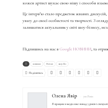
кожен артист шукає свою нішу і способи взаємод
Це інтерв’ю стало предметом жвавих дискусій, 
увагу до своєї особистості та творчості. З огляд
залишатися актуальним у світі шоу-бізнесу, не
Підпишись на нас в
Google НОВИНИ
, та отр
новини
Потап
шоу-біз
Поділитись
Олена Явір
700 Posts
Я працюю в медіа вже понад 5 років і спеціал