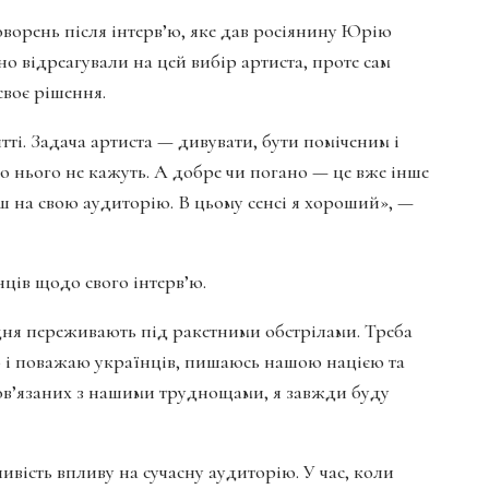
ворень після інтерв’ю, яке дав росіянину Юрію
о відреагували на цей вибір артиста, проте сам
своє рішення.
ті. Задача артиста — дивувати, бути поміченим і
о нього не кажуть. А добре чи погано — це вже інше
ш на свою аудиторію. В цьому сенсі я хороший», —
нців щодо свого інтерв’ю.
ня переживають під ракетними обстрілами. Треба
ю і поважаю українців, пишаюсь нашою нацією та
пов’язаних з нашими труднощами, я завжди буду
ість впливу на сучасну аудиторію. У час, коли