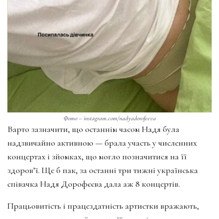
Фото – instagram.com/nadyadorofeeva
Варто зазначити, що останнім часом Надя була
надзвичайно активною — брала участь у численних
концертах і зйомках, що могло позначитися на її
здоров’ї. Ще б пак, за останні три тижні українська
співачка Надя Дорофєєва дала аж 8 концертів.
Працьовитість і працездатність артистки вражають,