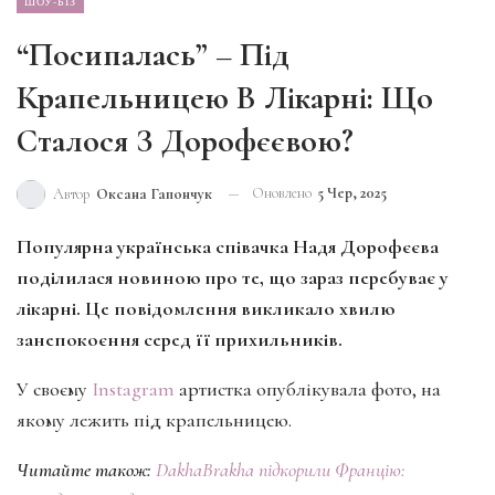
ШОУ-БІЗ
“Посипалась” – Під
Крапельницею В Лікарні: Що
Сталося З Дорофєєвою?
Оновлено
5 Чер, 2025
Автор
Оксана Гапончук
Популярна українська співачка Надя Дорофєєва
поділилася новиною про те, що зараз перебуває у
лікарні. Це повідомлення викликало хвилю
занепокоєння серед її прихильників.
У своєму
Instagram
артистка опублікувала фото, на
якому лежить під крапельницею.
Читайте також:
DakhaBrakha підкорили Францію: