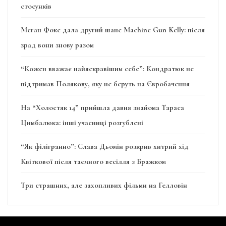
стосунків
Меган Фокс дала другий шанс Machine Gun Kelly: після
зрад вони знову разом
“Кожен вважає найяскравішим себе”: Кондратюк не
підтримав Полякову, яку не беруть на Євробачення
На “Холостяк 14” прийшла давня знайома Тараса
Цимбалюка: інші учасниці розгублені
“Як філігранно”: Слава Дьомін розкрив хитрий хід
Квіткової після таємного весілля з Бражком
Три страшних, але захопливих фільми на Гелловін