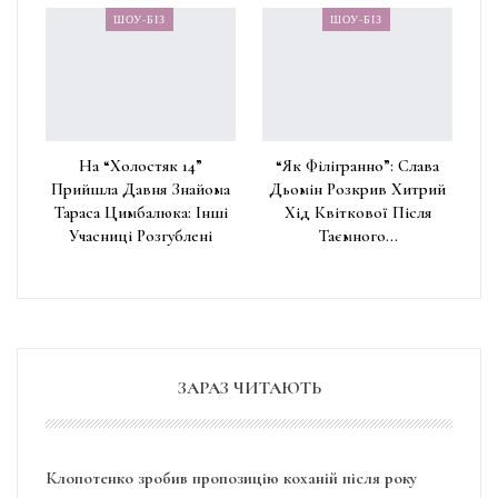
ШОУ-БІЗ
ШОУ-БІЗ
На “Холостяк 14”
“Як Філігранно”: Слава
Прийшла Давня Знайома
Дьомін Розкрив Хитрий
Тараса Цимбалюка: Інші
Хід Квіткової Після
Учасниці Розгублені
Таємного…
ЗАРАЗ ЧИТАЮТЬ
Клопотенко зробив пропозицію коханій після року