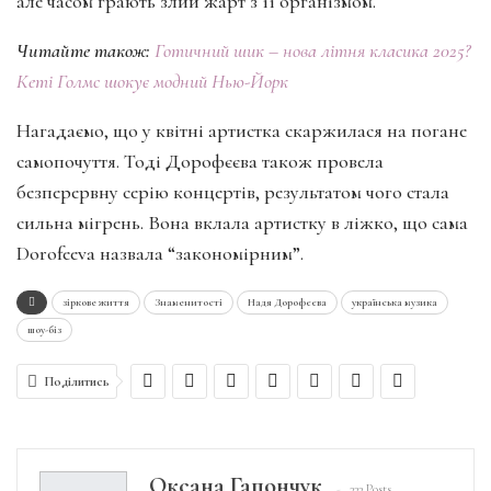
але часом грають злий жарт з її організмом.
Читайте також:
Готичний шик – нова літня класика 2025?
Кеті Голмс шокує модний Нью-Йорк
Нагадаємо, що у квітні артистка скаржилася на погане
самопочуття. Тоді Дорофєєва також провела
безперервну серію концертів, результатом чого стала
сильна мігрень. Вона вклала артистку в ліжко, що сама
Dorofeeva назвала “закономірним”.
зіркове життя
Знаменитості
Надя Дорофєєва
українська музика
шоу-біз
Поділитись
Оксана Гапончук
333 Posts