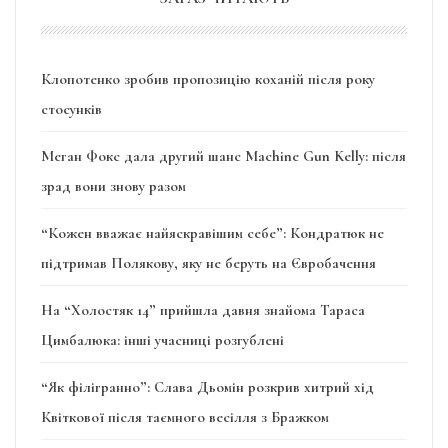
Клопотенко зробив пропозицію коханій після року
стосунків
Меган Фокс дала другий шанс Machine Gun Kelly: після
зрад вони знову разом
“Кожен вважає найяскравішим себе”: Кондратюк не
підтримав Полякову, яку не беруть на Євробачення
На “Холостяк 14” прийшла давня знайома Тараса
Цимбалюка: інші учасниці розгублені
“Як філігранно”: Слава Дьомін розкрив хитрий хід
Квіткової після таємного весілля з Бражком