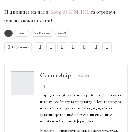
Підпишись на нас в
Google НОВИНИ
, та отримуй
більше свіжих новин!
новини
Оля Полякова
шоу-біз
Поділитись
Олена Явір
700 Posts
Я працюю в медіа вже понад 5 років і спеціалізуюся на
новинах шоу-бізнесу та лайфстайлу. Щодня я стежу за
найсвіжішими подіями у світі зірок, моди, кіно та
сучасних трендів, щоб ділитися з читачами лише
перевіреною й цікавою інформацією.
Моя мета — створювати тексти, які легко читаються,