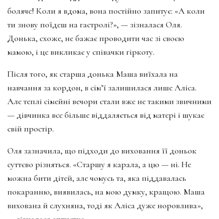
боляче! Коли я вдома, вона постійно запитує: «А коли
ти знову поїдеш на гастролі?», — зізналася Оля.
Донька, схоже, не бажає проводити час зі своєю
мамою, і це викликає у співачки гіркоту.
Після того, як старша донька Маша виїхала на
навчання за кордон, в сім’ї залишилася лише Аліса.
Але теплі сімейні вечори стали вже не такими звичними
— дівчинка все більше віддаляється від матері і шукає
свій простір.
Оля зазначила, що підходи до виховання її доньок
суттєво різняться. «Старшу я карала, а цю — ні. Не
можна бити дітей, але чомусь та, яка піддавалась
покаранню, виявилась, на мою думку, кращою. Маша
вихована й слухняна, тоді як Аліса дуже норовлива»,
— зізналася артистка.