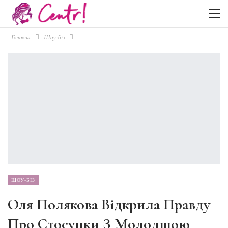
Головна
Шоу-біз
ШОУ-БІЗ
Оля Полякова Відкрила Правду
Про Стосунки З Молодшою