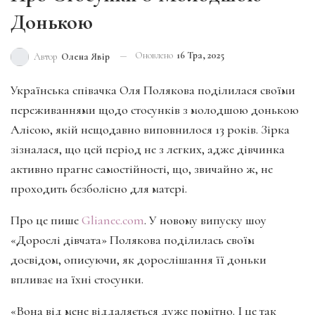
Донькою
Оновлено
16 Тра, 2025
Автор
Олена Явір
Українська співачка Оля Полякова поділилася своїми
переживаннями щодо стосунків з молодшою донькою
Алісою, якій нещодавно виповнилося 13 років. Зірка
зізналася, що цей період не з легких, адже дівчинка
активно прагне самостійності, що, звичайно ж, не
проходить безболісно для матері.
Про це пише
Glianec.com
. У новому випуску шоу
«Дорослі дівчата» Полякова поділилась своїм
досвідом, описуючи, як дорослішання її доньки
впливає на їхні стосунки.
«Вона від мене віддаляється дуже помітно. І це так