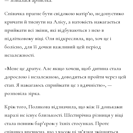
Співачка прагне бути свідомою матір’ю, недопустимо
кричати й тиснути на Алісу, а натомість намагається
приймати всі зміни, які відбуваються з нею в
підлітковому віці. Оля підкреслила, що, хоч це і
болісно, для її дочки важливий цей період
незалежності.
«Мене це дратує. Але якщо хочеш, щоб дитина стала
дорослою і незалежною, доводиться пройти через цей
етап. Я намагаюсь сприймати це з вдячністю», —
розповіла зірка.
Крім того, Полякова відзначила, що між її доньками
наразі не існує близькості. Шестирічна різниця у віці
стала певним бар’єром у їхніх стосунках. Проте
співачка впевнена, що з часом ці зв’язки зміцняться.