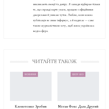
викликають емоції та довіру. Я завжди відбираю тільки
те, що справді варте уваги, працюю з офіційними
джерелами й уникаю чуток. Люблю, коли кожна
публікація не лише інформує, а й надихає — саме
такою журналістикою хочу, щоб жила українська
медіа-сфера.
ЧИТАЙТЕ ТАКОЖ
НОВИНИ
ШОУ-БІЗ
Клопотенко Зробив
Меган Фокс Дала Другий