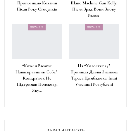
Пропозицію Коханій
Шанс Machine Gun Kelly:
Після Року Стосунків
Після Зрад Вони Знову
Разом
ШОУ-БІЗ
ШОУ-БІЗ
“Кожен Вважає
На “Холостяк 14”
Найяскравішим Себе”:
Прийшла Давня Знайома
Кондратюк Не
Тараса Цимбалюка: Інші
Підтримав Полякову,
Учасниці Розгублені
Яку…
ЗАРАЗ ЧИТАЮТЬ