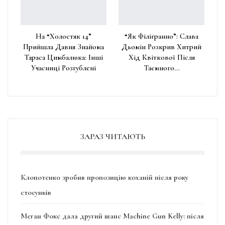
На “Холостяк 14”
“Як Філігранно”: Слава
Прийшла Давня Знайома
Дьомін Розкрив Хитрий
Тараса Цимбалюка: Інші
Хід Квіткової Після
Учасниці Розгублені
Таємного…
ЗАРАЗ ЧИТАЮТЬ
Клопотенко зробив пропозицію коханій після року
стосунків
Меган Фокс дала другий шанс Machine Gun Kelly: після