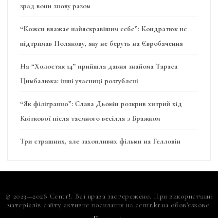
зрад вони знову разом
“Кожен вважає найяскравішим себе”: Кондратюк не
підтримав Полякову, яку не беруть на Євробачення
На “Холостяк 14” прийшла давня знайома Тараса
Цимбалюка: інші учасниці розгублені
“Як філігранно”: Слава Дьомін розкрив хитрий хід
Квіткової після таємного весілля з Бражком
Три страшних, але захопливих фільми на Гелловін
© 2023—2026 Centr!. Всі права застережено. При використанні
матеріалів сайту активне посилання на centr.kr.ua обов'язкове.