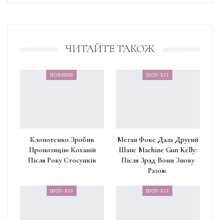
ЧИТАЙТЕ ТАКОЖ
НОВИНИ
ШОУ-БІЗ
Клопотенко Зробив
Меган Фокс Дала Другий
Пропозицію Коханій
Шанс Machine Gun Kelly:
Після Року Стосунків
Після Зрад Вони Знову
Разом
ШОУ-БІЗ
ШОУ-БІЗ