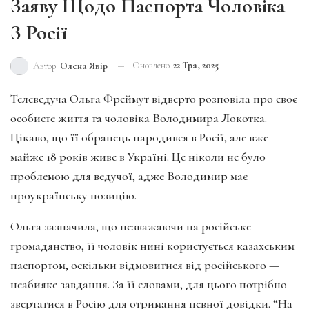
Заяву Щодо Паспорта Чоловіка
З Росії
Оновлено
22 Тра, 2025
Автор
Олена Явір
Телеведуча Ольга Фреймут відверто розповіла про своє
особисте життя та чоловіка Володимира Локотка.
Цікаво, що її обранець народився в Росії, але вже
майже 18 років живе в Україні. Це ніколи не було
проблемою для ведучої, адже Володимир має
проукраїнську позицію.
Ольга зазначила, що незважаючи на російське
громадянство, її чоловік нині користується казахським
паспортом, оскільки відмовитися від російського —
неабияке завдання. За її словами, для цього потрібно
звертатися в Росію для отримання певної довідки. “На