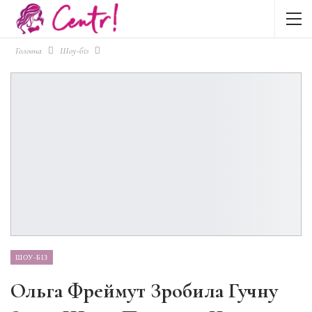
Головна
Шоу-біз
ШОУ-БІЗ
Ольга Фреймут Зробила Гучну