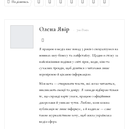
Поділитись
Олена Явір
700 Posts
Я працюю в медіа вже понад 5 років і спеціалізуюся на
новинах шоу-бізнесу та лайфстайлу. Щодня я стежу за
найсвіжішими подіями у світі зірок, моди, кіно та
сучасних трендів, щоб ділитися з читачами лише
перевіреною й цікавою інформацією.
Моя мета — створювати тексти, які легко читаються,
викликають емоції та довіру. Я завжди відбираю тільки
те, що справді варте уваги, працюю з офіційними
джерелами й уникаю чуток. Люблю, коли кожна
публікація не лише інформує, а й надихає — саме
такою журналістикою хочу, щоб жила українська
медіа-сфера.