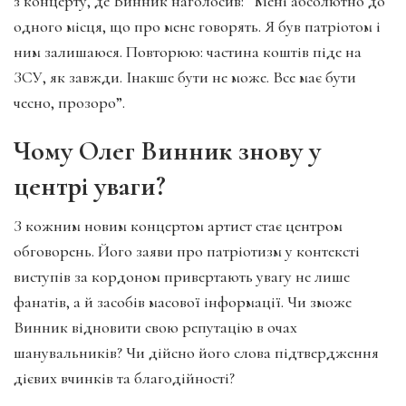
з концерту, де Винник наголосив: “Мені абсолютно до
одного місця, що про мене говорять. Я був патріотом і
ним залишаюся. Повторюю: частина коштів піде на
ЗСУ, як завжди. Інакше бути не може. Все має бути
чесно, прозоро”.
Чому Олег Винник знову у
центрі уваги?
З кожним новим концертом артист стає центром
обговорень. Його заяви про патріотизм у контексті
виступів за кордоном привертають увагу не лише
фанатів, а й засобів масової інформації. Чи зможе
Винник відновити свою репутацію в очах
шанувальників? Чи дійсно його слова підтвердження
дієвих вчинків та благодійності?