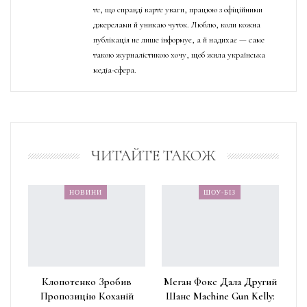
те, що справді варте уваги, працюю з офіційними
джерелами й уникаю чуток. Люблю, коли кожна
публікація не лише інформує, а й надихає — саме
такою журналістикою хочу, щоб жила українська
медіа-сфера.
ЧИТАЙТЕ ТАКОЖ
НОВИНИ
ШОУ-БІЗ
Клопотенко Зробив
Меган Фокс Дала Другий
Пропозицію Коханій
Шанс Machine Gun Kelly: