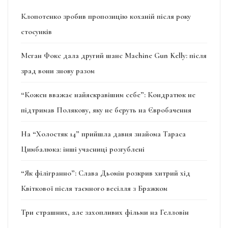
Клопотенко зробив пропозицію коханій після року
стосунків
Меган Фокс дала другий шанс Machine Gun Kelly: після
зрад вони знову разом
“Кожен вважає найяскравішим себе”: Кондратюк не
підтримав Полякову, яку не беруть на Євробачення
На “Холостяк 14” прийшла давня знайома Тараса
Цимбалюка: інші учасниці розгублені
“Як філігранно”: Слава Дьомін розкрив хитрий хід
Квіткової після таємного весілля з Бражком
Три страшних, але захопливих фільми на Гелловін