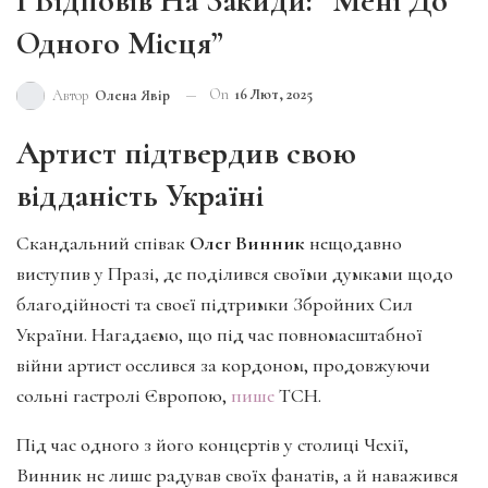
І Відповів На Закиди: “Мені До
Одного Місця”
On
16 Лют, 2025
Автор
Олена Явір
Артист підтвердив свою
відданість Україні
Скандальний співак
Олег Винник
нещодавно
виступив у Празі, де поділився своїми думками щодо
благодійності та своєї підтримки Збройних Сил
України. Нагадаємо, що під час повномасштабної
війни артист оселився за кордоном, продовжуючи
сольні гастролі Європою,
пише
ТСН.
Під час одного з його концертів у столиці Чехії,
Винник не лише радував своїх фанатів, а й наважився