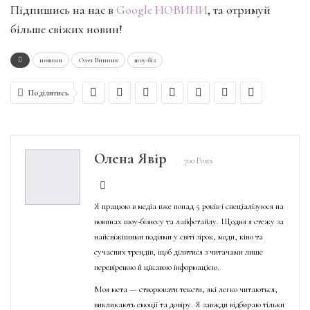
Підпишись на нас в
Google НОВИНИ
, та отримуй
більше свіжих новин!
новини
Олег Винник
шоу-біз
Поділитись
Олена Явір
700 Posts
Я працюю в медіа вже понад 5 років і спеціалізуюся на
новинах шоу-бізнесу та лайфстайлу. Щодня я стежу за
найсвіжішими подіями у світі зірок, моди, кіно та
сучасних трендів, щоб ділитися з читачами лише
перевіреною й цікавою інформацією.
Моя мета — створювати тексти, які легко читаються,
викликають емоції та довіру. Я завжди відбираю тільки