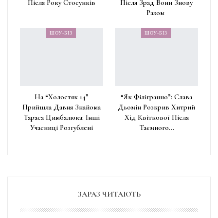
Після Року Стосунків
Після Зрад Вони Знову
Разом
ШОУ-БІЗ
ШОУ-БІЗ
На “Холостяк 14”
“Як Філігранно”: Слава
Прийшла Давня Знайома
Дьомін Розкрив Хитрий
Тараса Цимбалюка: Інші
Хід Квіткової Після
Учасниці Розгублені
Таємного…
ЗАРАЗ ЧИТАЮТЬ