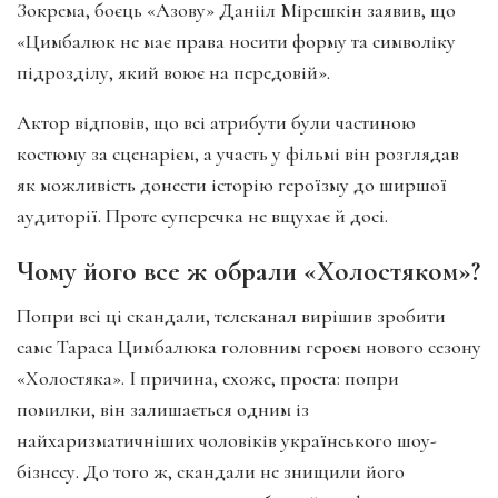
Зокрема, боєць «Азову» Данііл Мірешкін заявив, що
«Цимбалюк не має права носити форму та символіку
підрозділу, який воює на передовій».
Актор відповів, що всі атрибути були частиною
костюму за сценарієм, а участь у фільмі він розглядав
як можливість донести історію героїзму до ширшої
аудиторії. Проте суперечка не вщухає й досі.
Чому його все ж обрали «Холостяком»?
Попри всі ці скандали, телеканал вирішив зробити
саме Тараса Цимбалюка головним героєм нового сезону
«Холостяка». І причина, схоже, проста: попри
помилки, він залишається одним із
найхаризматичніших чоловіків українського шоу-
бізнесу. До того ж, скандали не знищили його