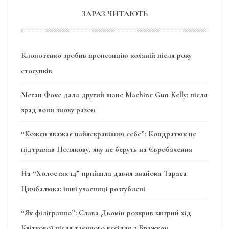
ЗАРАЗ ЧИТАЮТЬ
Клопотенко зробив пропозицію коханій після року
стосунків
Меган Фокс дала другий шанс Machine Gun Kelly: після
зрад вони знову разом
“Кожен вважає найяскравішим себе”: Кондратюк не
підтримав Полякову, яку не беруть на Євробачення
На “Холостяк 14” прийшла давня знайома Тараса
Цимбалюка: інші учасниці розгублені
“Як філігранно”: Слава Дьомін розкрив хитрий хід
Квіткової після таємного весілля з Бражком