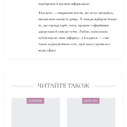
перевіреною й цікавою інформацією.
Моя мета — створювати тексти, які легко читаються,
викликають емоції та довіру. Я завжди відбираю тільки
те, що справді варте уваги, працюю з офіційними
джерелами й уникаю чуток. Люблю, коли кожна
публікація не лише інформує, а й надихає — саме
такою журналістикою хочу, щоб жила українська
медіа-сфера.
ЧИТАЙТЕ ТАКОЖ
НОВИНИ
ШОУ-БІЗ