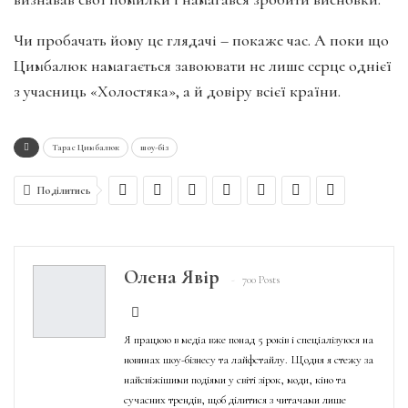
Чи пробачать йому це глядачі – покаже час. А поки що
Цимбалюк намагається завоювати не лише серце однієї
з учасниць «Холостяка», а й довіру всієї країни.
Тарас Цимбалюк
шоу-біз
Поділитись
Олена Явір
700 Posts
Я працюю в медіа вже понад 5 років і спеціалізуюся на
новинах шоу-бізнесу та лайфстайлу. Щодня я стежу за
найсвіжішими подіями у світі зірок, моди, кіно та
сучасних трендів, щоб ділитися з читачами лише