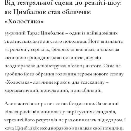
Від театральної сцени до реаліті-шоу:
як Цимбалюк став обличчям
«Холостяка»
35-річний Тарас Цимбалюк – один із найвідоміших
українських акторів свого покоління. Його впізнають
за ролями у серіалах, фільмах та виставах, а також за
активною громадянською позицією, яку він
неодноразово демонстрував після 24 лютого. Саме це
зробило його обрання головним героєм нового сезону
«Холостяка» логічним кроком для телеканалу –
харизматичний, популярний, привабливий.
Але в житті актора не все так бездоганно. За останні
кілька років він опинився у вирі гучних скандалів,
через які його репутація не раз опинялась під ударом. І
хоча Цимбалюк неодноразово визнавав свої помилки,