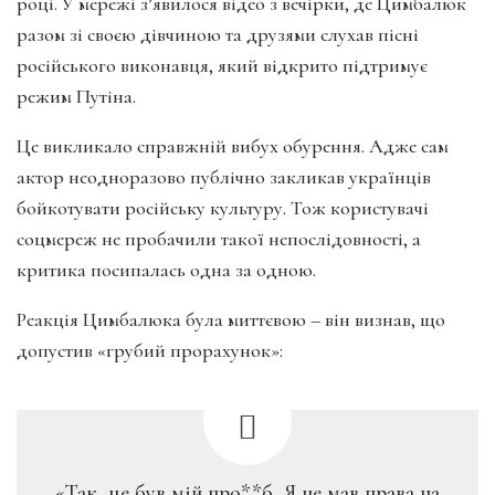
році. У мережі з’явилося відео з вечірки, де Цимбалюк
разом зі своєю дівчиною та друзями слухав пісні
російського виконавця, який відкрито підтримує
режим Путіна.
Це викликало справжній вибух обурення. Адже сам
актор неодноразово публічно закликав українців
бойкотувати російську культуру. Тож користувачі
соцмереж не пробачили такої непослідовності, а
критика посипалась одна за одною.
Реакція Цимбалюка була миттєвою – він визнав, що
допустив «грубий прорахунок»:
«Так, це був мій про**б. Я не мав права на