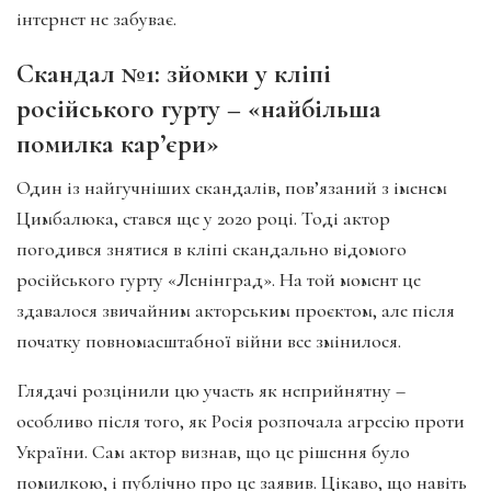
інтернет не забуває.
Скандал №1: зйомки у кліпі
російського гурту – «найбільша
помилка кар’єри»
Один із найгучніших скандалів, пов’язаний з іменем
Цимбалюка, стався ще у 2020 році. Тоді актор
погодився знятися в кліпі скандально відомого
російського гурту «Ленінград». На той момент це
здавалося звичайним акторським проєктом, але після
початку повномасштабної війни все змінилося.
Глядачі розцінили цю участь як неприйнятну –
особливо після того, як Росія розпочала агресію проти
України. Сам актор визнав, що це рішення було
помилкою, і публічно про це заявив. Цікаво, що навіть