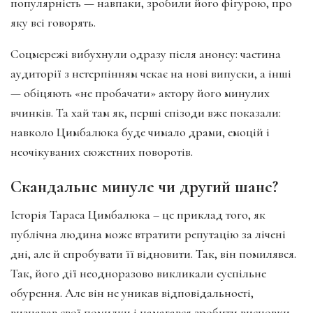
популярність — навпаки, зробили його фігурою, про
яку всі говорять.
Соцмережі вибухнули одразу після анонсу: частина
аудиторії з нетерпінням чекає на нові випуски, а інші
— обіцяють «не пробачати» актору його минулих
вчинків. Та хай там як, перші епізоди вже показали:
навколо Цимбалюка буде чимало драми, емоцій і
неочікуваних сюжетних поворотів.
Скандальне минуле чи другий шанс?
Історія Тараса Цимбалюка – це приклад того, як
публічна людина може втратити репутацію за лічені
дні, але й спробувати її відновити. Так, він помилявся.
Так, його дії неодноразово викликали суспільне
обурення. Але він не уникав відповідальності,
визнавав свої помилки і намагався зробити висновки.