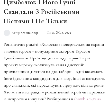
Цимбалюк І Його Гучні
Скандали З Російськими
Піснями І Не Тільки
On
20 Жов, 2025
Автор
Олена Явір
Романтичне реаліті «Холостяк» повертається на екрани
з новим героєм – популярним актором Тарасом
Цимбалюком. Проте ще до виходу першої серії
проєкту мережу сколихнула хвиля дискусій:
прихильники діляться на два табори – одні вважають
його ідеальним кандидатом для шоу, інші ж нагадують
про скандали, які переслідують зірку вже кілька років.
Хто ж він насправді – романтичний герой чи персонаж
із непростим минулим? Розбиралися в
showbiz.24tv.ua
.