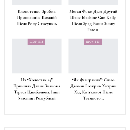
Клопотенко Зробив
Меган Фокс Дала Другий
Пропозицію Коханій
Шанс Machine Gun Kelly:
Після Року Стосунків
Після Зрад Вони Знову
Разом
ШОУ-БІЗ
ШОУ-БІЗ
На “Холостяк 14”
“Як Філігранно”: Слава
Прийшла Давня Знайома
Дьомін Розкрив Хитрий
Тараса Цимбалюка: Інші
Хід Квіткової Після
Учасниці Розгублені
Таємного…