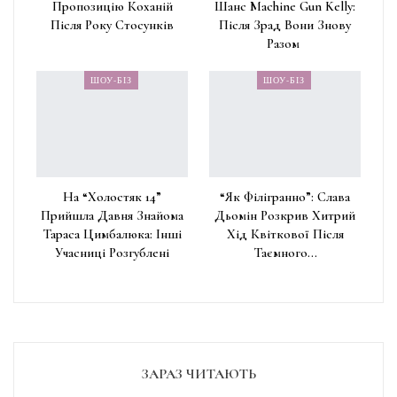
Пропозицію Коханій
Шанс Machine Gun Kelly:
Після Року Стосунків
Після Зрад Вони Знову
Разом
ШОУ-БІЗ
ШОУ-БІЗ
На “Холостяк 14”
“Як Філігранно”: Слава
Прийшла Давня Знайома
Дьомін Розкрив Хитрий
Тараса Цимбалюка: Інші
Хід Квіткової Після
Учасниці Розгублені
Таємного…
ЗАРАЗ ЧИТАЮТЬ