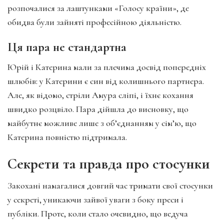
розпочалися за лаштунками «Голосу країни», де
обидва були зайняті професійною діяльністю.
Ця пара не стандартна
Юрій і Катерина мали за плечима досвід попередніх
шлюбів: у Катерини є син від колишнього партнера.
Але, як відомо, стріли Амура сліпі, і їхнє кохання
швидко розцвіло. Пара дійшла до висновку, що
майбутнє можливе лише з об’єднанням у сім’ю, що
Катерина повністю підтримала.
Секрети та правда про стосунки
Закохані намагалися довгий час тримати свої стосунки
у секреті, уникаючи зайвої уваги з боку преси і
публіки. Проте, коли стало очевидно, що ведуча