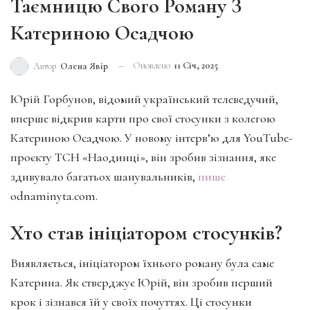
Таємницю Свого Роману З
Катериною Осадчою
Оновлено
11 Січ, 2025
Автор
Олена Явір
Юрій Горбунов, відомий український телеведучий,
вперше відкрив карти про свої стосунки з колегою
Катериною Осадчою. У новому інтерв’ю для YouTube-
проєкту ТСН «Наодинці», він зробив зізнання, яке
здивувало багатьох шанувальників,
пише
odnaminyta.com.
Хто став ініціатором стосунків?
Виявляється, ініціатором їхнього роману була саме
Катерина. Як стверджує Юрій, він зробив перший
крок і зізнався їй у своїх почуттях. Ці стосунки