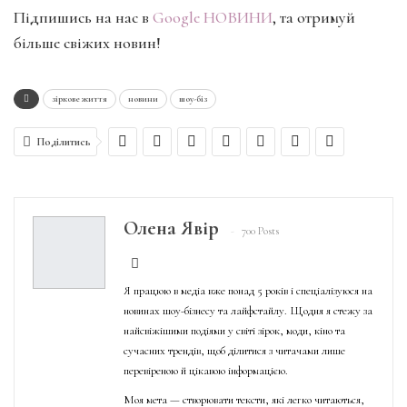
Підпишись на нас в
Google НОВИНИ
, та отримуй
більше свіжих новин!
зіркове життя
новини
шоу-біз
Поділитись
Олена Явір
700 Posts
Я працюю в медіа вже понад 5 років і спеціалізуюся на
новинах шоу-бізнесу та лайфстайлу. Щодня я стежу за
найсвіжішими подіями у світі зірок, моди, кіно та
сучасних трендів, щоб ділитися з читачами лише
перевіреною й цікавою інформацією.
Моя мета — створювати тексти, які легко читаються,