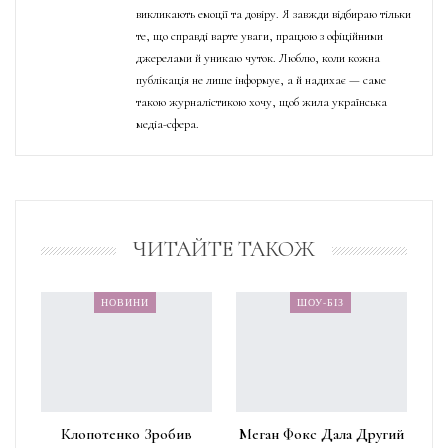
викликають емоції та довіру. Я завжди відбираю тільки
те, що справді варте уваги, працюю з офіційними
джерелами й уникаю чуток. Люблю, коли кожна
публікація не лише інформує, а й надихає — саме
такою журналістикою хочу, щоб жила українська
медіа-сфера.
ЧИТАЙТЕ ТАКОЖ
НОВИНИ
ШОУ-БІЗ
Клопотенко Зробив
Меган Фокс Дала Другий