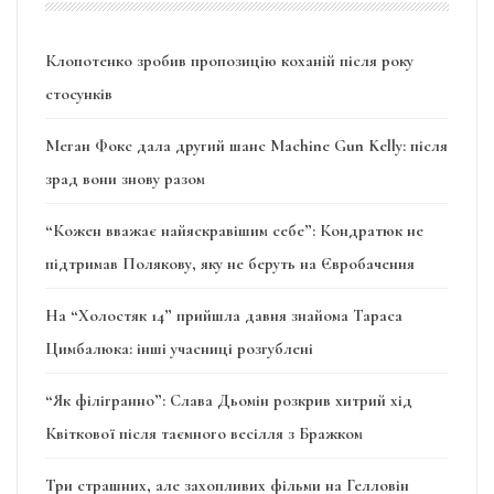
Клопотенко зробив пропозицію коханій після року
стосунків
Меган Фокс дала другий шанс Machine Gun Kelly: після
зрад вони знову разом
“Кожен вважає найяскравішим себе”: Кондратюк не
підтримав Полякову, яку не беруть на Євробачення
На “Холостяк 14” прийшла давня знайома Тараса
Цимбалюка: інші учасниці розгублені
“Як філігранно”: Слава Дьомін розкрив хитрий хід
Квіткової після таємного весілля з Бражком
Три страшних, але захопливих фільми на Гелловін