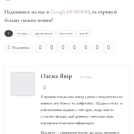
Підпишись на нас в
Google НОВИНИ
, та отримуй
більше свіжих новин!
Голлівуд
зіркове життя
Непо діти
шоу-біз
Поділитись
Олена Явір
700 Posts
Я працюю в медіа вже понад 5 років і спеціалізуюся на
новинах шоу-бізнесу та лайфстайлу. Щодня я стежу за
найсвіжішими подіями у світі зірок, моди, кіно та
сучасних трендів, щоб ділитися з читачами лише
перевіреною й цікавою інформацією.
Моя мета — створювати тексти, які легко читаються,