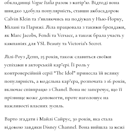
обкладинці
Vogue Italia
разом з матір’ю. Відтоді вона
швидко здобула популярність, ставши амбасадором
Calvin Klein та з’являючись на подіумах у Нью-Йорку,
Мілані та Парижі. Ліла працювала з такими брендами,
як Marc Jacobs, Fendi та Versace, а також брала участь у
кампаніях для YSL Beauty та Victoria’s Secret.
Лілі-Роуз Депп, 25 років, також славиться своїми
успіхами в акторській кар’єрі. Її роль у
контроверсійній серії “The Idol” принесла їй велику
популярність, а модельна кар’єра, розпочата з 16 років,
включає співпрацю з Chanel. Вона не заперечує, що її
прізвище може допомогти, проте наголошує на
важливості власних зусиль.
Варто згадати і Майлі Сайрус, 30 років, яка стала
відомою завдяки Disney Channel. Вона вийшла за межі