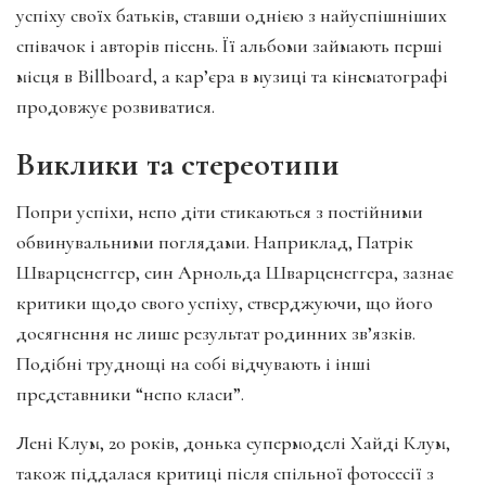
успіху своїх батьків, ставши однією з найуспішніших
співачок і авторів пісень. Її альбоми займають перші
місця в Billboard, а кар’єра в музиці та кінематографі
продовжує розвиватися.
Виклики та стереотипи
Попри успіхи, непо діти стикаються з постійними
обвинувальними поглядами. Наприклад, Патрік
Шварценеггер, син Арнольда Шварценеггера, зазнає
критики щодо свого успіху, стверджуючи, що його
досягнення не лише результат родинних зв’язків.
Подібні труднощі на собі відчувають і інші
представники “непо класи”.
Лені Клум, 20 років, донька супермоделі Хайді Клум,
також піддалася критиці після спільної фотосесії з