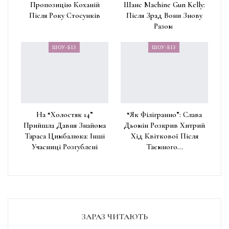
Пропозицію Коханій
Шанс Machine Gun Kelly:
Після Року Стосунків
Після Зрад Вони Знову
Разом
ШОУ-БІЗ
ШОУ-БІЗ
На “Холостяк 14”
“Як Філігранно”: Слава
Прийшла Давня Знайома
Дьомін Розкрив Хитрий
Тараса Цимбалюка: Інші
Хід Квіткової Після
Учасниці Розгублені
Таємного…
ЗАРАЗ ЧИТАЮТЬ