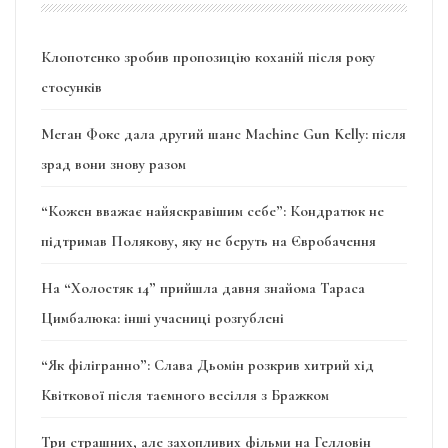
Клопотенко зробив пропозицію коханій після року
стосунків
Меган Фокс дала другий шанс Machine Gun Kelly: після
зрад вони знову разом
“Кожен вважає найяскравішим себе”: Кондратюк не
підтримав Полякову, яку не беруть на Євробачення
На “Холостяк 14” прийшла давня знайома Тараса
Цимбалюка: інші учасниці розгублені
“Як філігранно”: Слава Дьомін розкрив хитрий хід
Квіткової після таємного весілля з Бражком
Три страшних, але захопливих фільми на Гелловін