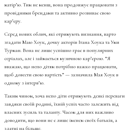
матір’ю. Тим не менш, вона продовжує працювати з
провідними брендами та активно розвиває свою
кар’єру.
Серед нових облич, які отримують визнання, варто
згадати Маю Хоук, дочку акторів Ітана Хоука та Уми
Турман. Вона не лише успішно грає в популярних
серіалах, але і займається музичною кар’єрою. “Я
вважаю, що непо дітям потрібно важко працювати,
щоб довести свою вартість” — зазначила Мая Хоук в
одному з інтерв’ю.
Таким чином, хоча непо діти отримують деякі переваги
завдяки своїй родині, їхній успіх часто залежить від
власних зусиль та таланту. Часом для них важливо
доводити, що вони не є лише іменем своїх батьків, а
здатні на більше.