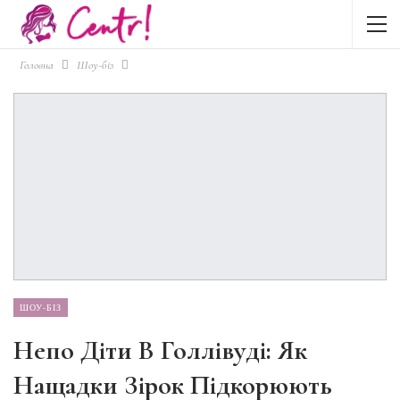
Головна
Шоу-біз
ШОУ-БІЗ
Непо Діти В Голлівуді: Як
Нащадки Зірок Підкорюють