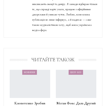
викликають емоції та довіру. Я завжди відбираю тільки
те, що справді варте уваги, працюю з офіційними
джерелами й уникаю чуток. Люблю, коли кожна
публікація не лише інформує, а й надихає — саме
такою журналістикою хочу, щоб жила українська
медіа-сфера.
ЧИТАЙТЕ ТАКОЖ
НОВИНИ
ШОУ-БІЗ
Клопотенко Зробив
Меган Фокс Дала Другий