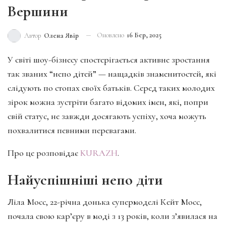
Вершини
Оновлено
16 Бер, 2025
Автор
Олена Явір
У світі шоу-бізнесу спостерігається активне зростання
так званих “непо дітей” — нащадків знаменитостей, які
слідують по стопах своїх батьків. Серед таких молодих
зірок можна зустріти багато відомих імен, які, попри
свій статус, не завжди досягають успіху, хоча можуть
похвалитися певними перевагами.
Про це розповідає
KURAZH
.
Найуспішніші непо діти
Ліла Мосс, 22-річна донька супермоделі Кейт Мосс,
почала свою кар’єру в моді з 13 років, коли з’явилася на