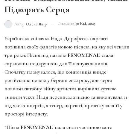
Підкорить Серця
Оновлено
30 Кві, 2025
Автор
Олена Явір
Українська співачка Надя Дорофєєва нарешті
потішила своїх фанатів новою піснею, на яку всі чекали
три роки. Пісня під назвою
FENOMENAL’
стала
справжнім подарунком для її шанувальників.
Спочатку планувалося, що композиція вийде
російською мовою у березні 2022 року, але через
повномасштабну війну артистка вирішила суттєво
змінити текст. Надя переписала пісню та виконувала її
під час концертів, а тепер, нарешті, презентувала її у
просторі інтернету.
“Пісня
FENOMENAL’
мала стати частиною мого