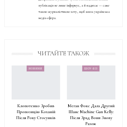
публікація не лише інформує, а й надихає — саме
такою журналістикою хочу, щоб жила українська
медіа-сфера.
ЧИТАЙТЕ ТАКОЖ
НОВИНИ
ШОУ-БІЗ
Клопотенко Зробив
Меган Фокс Дала Другий
Пропозицію Коханій
Шанс Machine Gun Kelly:
Після Року Стосунків
Після Зрад Вони Знову
Разом