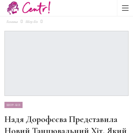
Головна
Шоу-біз
ШОУ-БІЗ
Надя Дорофєєва Представила
Новий Танцювальний Хіт, Який