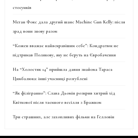
стосунків
Меган Фокс дала другий шанс Machine Gun Kelly: після
зрад вони знову разом
“Кожен вважає найяскравішим себе”: Кондратюк не
підтримав Полякову, яку не беруть на Євробачення
На “Холостяк 14” прийшла давня знайома Тараса
Цимбалюка: інші учасниці розгублені
“Як філігранно”: Слава Дьомін розкрив хитрий хід
Квіткової після таємного весілля з Бражком
Три страшних, але захопливих фільми на Гелловін