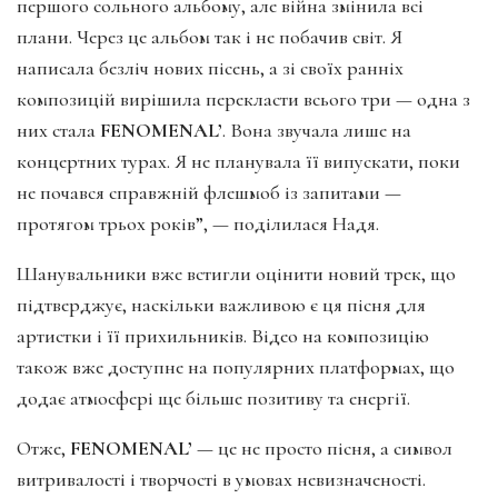
першого сольного альбому, але війна змінила всі
плани. Через це альбом так і не побачив світ. Я
написала безліч нових пісень, а зі своїх ранніх
композицій вирішила перекласти всього три — одна з
них стала
FENOMENAL’
. Вона звучала лише на
концертних турах. Я не планувала її випускати, поки
не почався справжній флешмоб із запитами —
протягом трьох років”, — поділилася Надя.
Шанувальники вже встигли оцінити новий трек, що
підтверджує, наскільки важливою є ця пісня для
артистки і її прихильників. Відео на композицію
також вже доступне на популярних платформах, що
додає атмосфері ще більше позитиву та енергії.
Отже,
FENOMENAL’
— це не просто пісня, а символ
витривалості і творчості в умовах невизначеності.