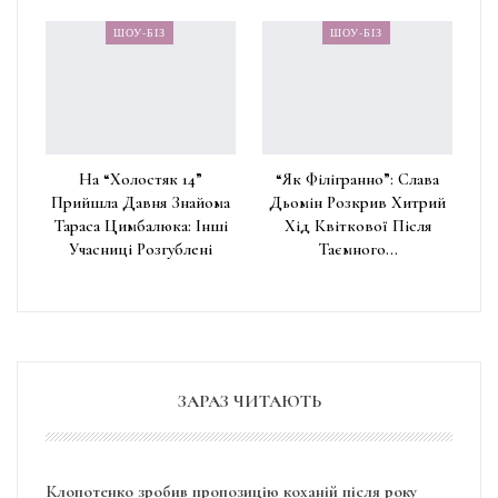
ШОУ-БІЗ
ШОУ-БІЗ
На “Холостяк 14”
“Як Філігранно”: Слава
Прийшла Давня Знайома
Дьомін Розкрив Хитрий
Тараса Цимбалюка: Інші
Хід Квіткової Після
Учасниці Розгублені
Таємного…
ЗАРАЗ ЧИТАЮТЬ
Клопотенко зробив пропозицію коханій після року