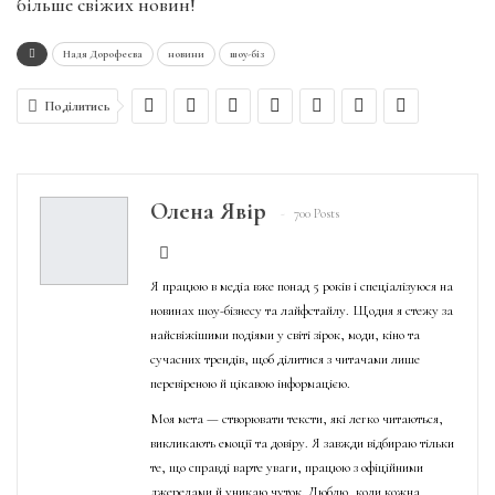
більше свіжих новин!
Надя Дорофеєва
новини
шоу-біз
Поділитись
Олена Явір
700 Posts
Я працюю в медіа вже понад 5 років і спеціалізуюся на
новинах шоу-бізнесу та лайфстайлу. Щодня я стежу за
найсвіжішими подіями у світі зірок, моди, кіно та
сучасних трендів, щоб ділитися з читачами лише
перевіреною й цікавою інформацією.
Моя мета — створювати тексти, які легко читаються,
викликають емоції та довіру. Я завжди відбираю тільки
те, що справді варте уваги, працюю з офіційними
джерелами й уникаю чуток. Люблю, коли кожна