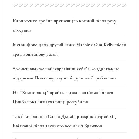
Клопотенко зробив пропозицію коханій після року
стосунків
Меган Фокс дала другий шанс Machine Gun Kelly: після
зрад вони знову разом
“Кожен вважає найяскравішим себе”: Кондратюк не
підтримав Полякову, яку не беруть на Євробачення
На “Холостяк 14” прийшла давня знайома Тараса
Цимбалюка: інші учасниці розгублені
“Як філігранно”: Слава Дьомін розкрив хитрий хід
Квіткової після таємного весілля з Бражком