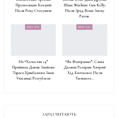
Пропозицію Коханій
Шанс Machine Gun Kelly:
Після Року Стосунків
Після Зрад Вони Знову
Разом
ШОУ-БІЗ
ШОУ-БІЗ
На “Холостяк 14”
“Як Філігранно”: Слава
Прийшла Давня Знайома
Дьомін Розкрив Хитрий
Тараса Цимбалюка: Інші
Хід Квіткової Після
Учасниці Розгублені
Таємного…
ЗАРАЗ ЧИТАЮТЬ