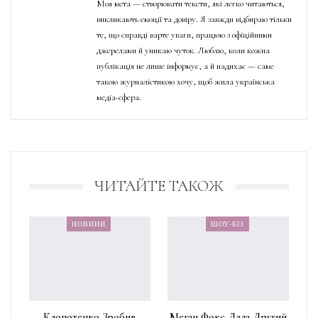
Моя мета — створювати тексти, які легко читаються,
викликають емоції та довіру. Я завжди відбираю тільки
те, що справді варте уваги, працюю з офіційними
джерелами й уникаю чуток. Люблю, коли кожна
публікація не лише інформує, а й надихає — саме
такою журналістикою хочу, щоб жила українська
медіа-сфера.
ЧИТАЙТЕ ТАКОЖ
НОВИНИ
ШОУ-БІЗ
Клопотенко Зробив
Меган Фокс Дала Другий