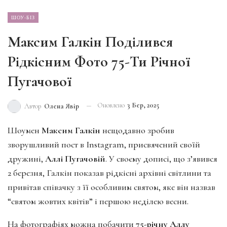
ШОУ-БІЗ
Максим Галкін Поділився
Рідкісним Фото 75-Ти Річної
Пугачової
Оновлено
3 Бер, 2025
Автор
Олена Явір
Шоумен
Максим Галкін
нещодавно зробив
зворушливий пост в Instagram, присвячений своїй
дружині,
Аллі Пугачовій
. У своєму дописі, що з’явився
2 березня, Галкін показав рідкісні архівні світлини та
привітав співачку з її особливим святом, яке він назвав
“святом жовтих квітів” і першою неділею весни.
На фотографіях можна побачити
75-річну Аллу