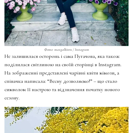
Фото: maxgalkinru / Instagram
Не залишилася осторонь і сама Пугачова, яка також
поділилася світлиною на своїй сторінці в Instagram.
На зображенні представлені чарівні квіти мімози, а
співачка написала: “Весну дозволяємо!” – що стало
символом її настрою та відзначення початку нового
сезону.