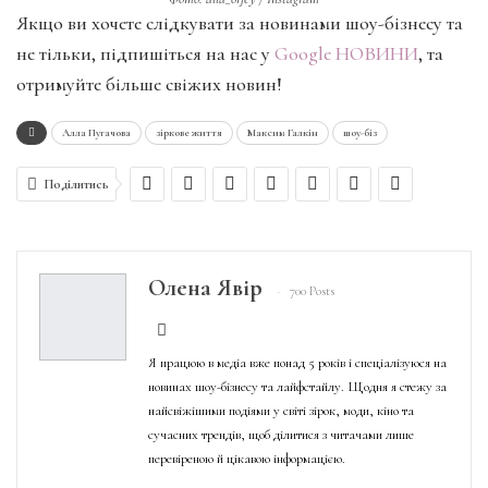
Якщо ви хочете слідкувати за новинами шоу-бізнесу та
не тільки, підпишіться на нас у
Google НОВИНИ
, та
отримуйте більше свіжих новин!
Алла Пугачова
зіркове життя
Максим Галкін
шоу-біз
Поділитись
Олена Явір
700 Posts
Я працюю в медіа вже понад 5 років і спеціалізуюся на
новинах шоу-бізнесу та лайфстайлу. Щодня я стежу за
найсвіжішими подіями у світі зірок, моди, кіно та
сучасних трендів, щоб ділитися з читачами лише
перевіреною й цікавою інформацією.