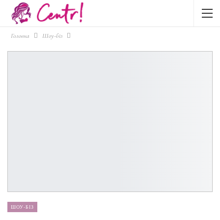
Головна
Шоу-біз
ШОУ-БІЗ