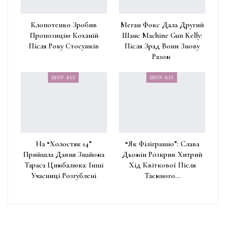
Клопотенко Зробив
Меган Фокс Дала Другий
Пропозицію Коханій
Шанс Machine Gun Kelly:
Після Року Стосунків
Після Зрад Вони Знову
Разом
ШОУ-БІЗ
ШОУ-БІЗ
На “Холостяк 14”
“Як Філігранно”: Слава
Прийшла Давня Знайома
Дьомін Розкрив Хитрий
Тараса Цимбалюка: Інші
Хід Квіткової Після
Учасниці Розгублені
Таємного…