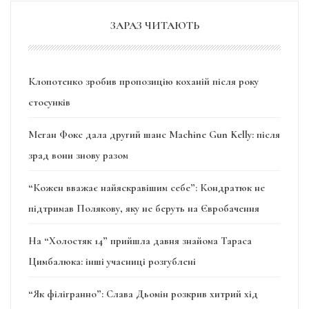
ЗАРАЗ ЧИТАЮТЬ
Клопотенко зробив пропозицію коханій після року
стосунків
Меган Фокс дала другий шанс Machine Gun Kelly: після
зрад вони знову разом
“Кожен вважає найяскравішим себе”: Кондратюк не
підтримав Полякову, яку не беруть на Євробачення
На “Холостяк 14” прийшла давня знайома Тараса
Цимбалюка: інші учасниці розгублені
“Як філігранно”: Слава Дьомін розкрив хитрий хід