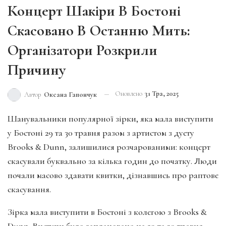
Концерт Шакіри В Бостоні
Скасовано В Останню Мить:
Організатори Розкрили
Причину
Оновлено
31 Тра, 2025
Автор
Оксана Гапончук
Шанувальники популярної зірки, яка мала виступити
у Бостоні 29 та 30 травня разом з артистом з дуету
Brooks & Dunn, залишилися розчарованими: концерт
скасували буквально за кілька годин до початку. Люди
почали масово здавати квитки, дізнавшись про раптове
скасування.
Зірка мала виступити в Бостоні з колегою з Brooks &
Dunn. Виступи було заплановано на 29 та 30 травня.