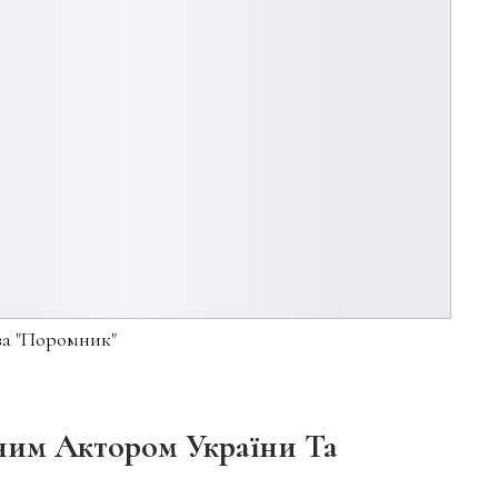
а "Поромник"
им Актором України Та