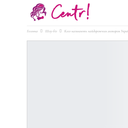
Головна
Шоу-біз
Кого називають найдорожчим актором Укра