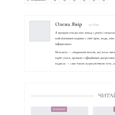
Олена Явір
700 Posts
Я працюю в медіа вже понад 5 років і спеціал
найсвіжішими подіями у світі зірок, моди, кін
інформацією.
Моя мета — створювати тексти, які легко чита
варте уваги, працюю з офіційними джерелами 
надихає — саме такою журналістикою хочу, щ
ЧИТА
НОВИНИ