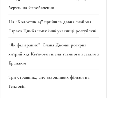
беруть на Євробачення
На “Холостяк 14” прийшла давня знайома
Тараса Цимбалюка: інші учасниці розгублені
“Як філігранно”: Слава Дьомін розкрив
хитрий хід Квіткової після таємного весілля з
Бражком
Три страшних, але захопливих фільми на
Гелловін