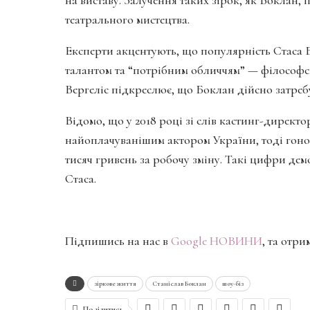
театрального мистецтва.
Експерти акцентують, що популярність Стаса 
талантом та “потрібним обличчям” — філософс
Вергеліс підкреслює, що Боклан дійсно затре
Відомо, що у 2018 році зі слів кастинг-директ
найоплачуванішим актором України, тоді гонор
тисяч гривень за робочу зміну. Такі цифри де
Стаса.
Підпишись на нас в
Google НОВИНИ
, та отр
зіркове життя
Станіслав Боклан
шоу-біз
Поділитись