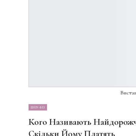
Вистав
ШОУ-БІЗ
Кого Називають Найдорожч
Скільки Йому Платять