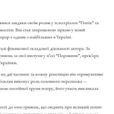
ився завдяки своїм ролям у телесеріалах “Папік” та
дмостки. Він став запрошеною зіркою у новій
норар є одним з найбільших в Україні.
алі фінансової складової діяльності актора. За
ивень за свої виступи у п’єсі “Поромник”, прем’єра
 Українки.
на дві частини: за кожну репетицію він отримуватиме
ч. Боклан виконує роль головного персонажа —
тиною постійної трупи театру, його участь викликала
сті до 1000 гривень, що свідчить про великий попит
підвищує не лише інтерес глядачів, а й рівень самого