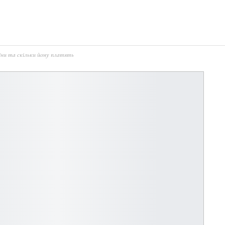
їни та скільки йому платять