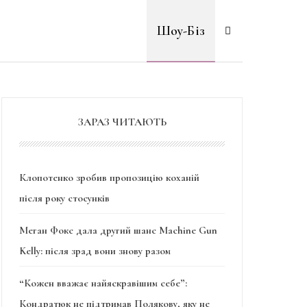
Шоу-Біз
ЗАРАЗ ЧИТАЮТЬ
Клопотенко зробив пропозицію коханій
після року стосунків
Меган Фокс дала другий шанс Machine Gun
Kelly: після зрад вони знову разом
“Кожен вважає найяскравішим себе”:
Кондратюк не підтримав Полякову, яку не