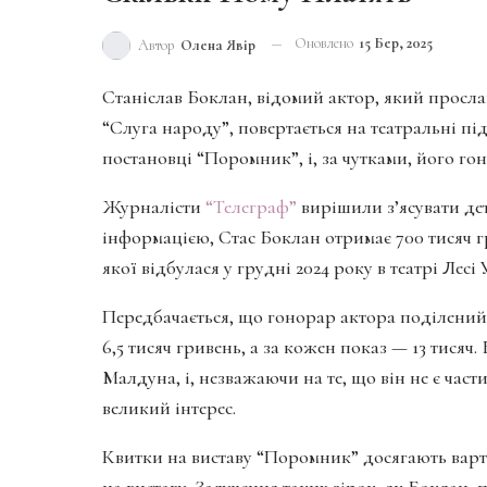
Оновлено
15 Бер, 2025
Автор
Олена Явір
Станіслав Боклан, відомий актор, який прослав
“Слуга народу”, повертається на театральні пі
постановці “Поромник”, і, за чутками, його го
Журналісти
“Телеграф”
вирішили з’ясувати дет
інформацією, Стас Боклан отримає 700 тисяч гр
якої відбулася у грудні 2024 року в театрі Лесі
Передбачається, що гонорар актора поділений 
6,5 тисяч гривень, а за кожен показ — 13 тися
Малдуна, і, незважаючи на те, що він не є час
великий інтерес.
Квитки на виставу “Поромник” досягають варто
на виставу. Залучення таких зірок, як Боклан, 