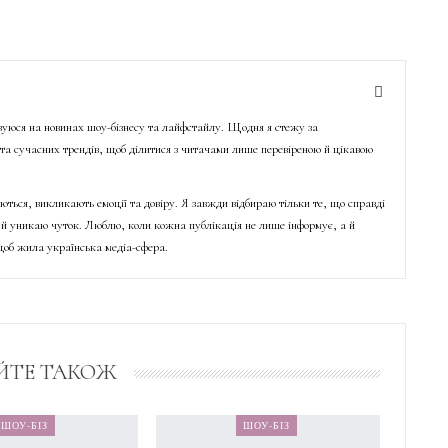
ізуюся на новинах шоу-бізнесу та лайфстайлу. Щодня я стежу за
о та сучасних трендів, щоб ділитися з читачами лише перевіреною й цікавою
ються, викликають емоції та довіру. Я завжди відбираю тільки те, що справді
й уникаю чуток. Люблю, коли кожна публікація не лише інформує, а й
об жила українська медіа-сфера.
ЙТЕ ТАКОЖ
ШОУ-БІЗ
ШОУ-БІЗ