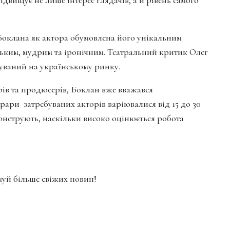
Боклана як актора обумовлена його унікальним
ьким, мудрим та іронічним. Театральний критик Олег
буваний на українському ринку.
орів та продюсерів, Боклан вже вважався
ари затребуваних акторів варіювалися від 15 до 30
монструють, наскільки високо оцінюється робота
имуй більше свіжих новин!