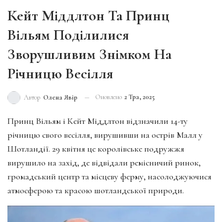
Кейт Міддлтон Та Принц
Вільям Поділилися
Зворушливим Знімком На
Річницю Весілля
Оновлено
2 Тра, 2025
Автор
Олена Явір
Принц Вільям і Кейт Міддлтон відзначили 14-ту
річницю свого весілля, вирушивши на острів Малл у
Шотландії. 29 квітня це королівське подружжя
вирушило на захід, де відвідали ремісничий ринок,
громадський центр та місцеву ферму, насолоджуючися
атмосферою та красою шотландської природи.