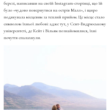
березі, написавши на своїй Instagram-сторінці, що їй
було «чудово повернутися на острів Малл», і щиро
подякувала місцевим за теплий прийом. Це місце стало
символом їхньої любові: адже тут, у Сент-Ендрюському
університеті, де Кейт і Вільям познайомилися, їхні
почуття спалахнули.