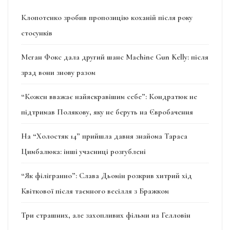
Клопотенко зробив пропозицію коханій після року
стосунків
Меган Фокс дала другий шанс Machine Gun Kelly: після
зрад вони знову разом
“Кожен вважає найяскравішим себе”: Кондратюк не
підтримав Полякову, яку не беруть на Євробачення
На “Холостяк 14” прийшла давня знайома Тараса
Цимбалюка: інші учасниці розгублені
“Як філігранно”: Слава Дьомін розкрив хитрий хід
Квіткової після таємного весілля з Бражком
Три страшних, але захопливих фільми на Гелловін