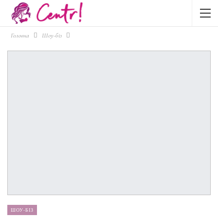
Головна
Шоу-біз
ШОУ-БІЗ