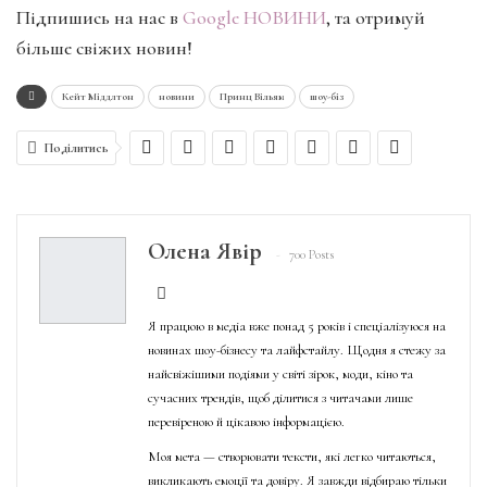
Підпишись на нас в
Google НОВИНИ
, та отримуй
більше свіжих новин!
Кейт Міддлтон
новини
Принц Вільям
шоу-біз
Поділитись
Олена Явір
700 Posts
Я працюю в медіа вже понад 5 років і спеціалізуюся на
новинах шоу-бізнесу та лайфстайлу. Щодня я стежу за
найсвіжішими подіями у світі зірок, моди, кіно та
сучасних трендів, щоб ділитися з читачами лише
перевіреною й цікавою інформацією.
Моя мета — створювати тексти, які легко читаються,
викликають емоції та довіру. Я завжди відбираю тільки