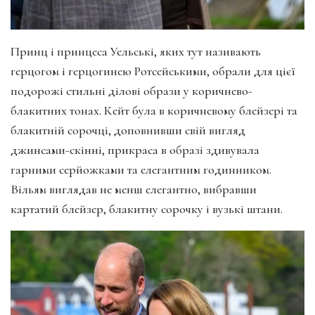
Принц і принцеса Уельські, яких тут називають
герцогом і герцогинею Ротсейськими, обрали для цієї
подорожі стильні ділові образи у коричнево-
блакитних тонах. Кейт була в коричневому блейзері та
блакитній сорочці, доповнивши свій вигляд
джинсами-скінні, прикраса в образі здивувала
гарними серйожками та елегантним годинником.
Вільям виглядав не менш елегантно, вибравши
картатий блейзер, блакитну сорочку і вузькі штани.