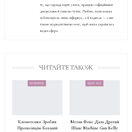
те, що справді варте уваги, працюю з офіційними
джерелами й уникаю чуток. Люблю, коли кожна
публікація не лише інформує, а й надихає — саме
такою журналістикою хочу, щоб жила українська
медіа-сфера.
ЧИТАЙТЕ ТАКОЖ
НОВИНИ
ШОУ-БІЗ
Клопотенко Зробив
Меган Фокс Дала Другий
Пропозицію Коханій
Шанс Machine Gun Kelly: