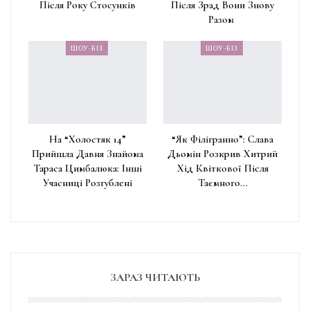
Після Року Стосунків
Після Зрад Вони Знову
Разом
ШОУ-БІЗ
ШОУ-БІЗ
На “Холостяк 14”
“Як Філігранно”: Слава
Прийшла Давня Знайома
Дьомін Розкрив Хитрий
Тараса Цимбалюка: Інші
Хід Квіткової Після
Учасниці Розгублені
Таємного…
ЗАРАЗ ЧИТАЮТЬ