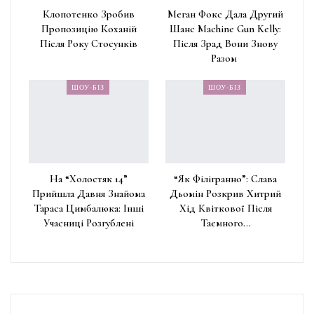
Клопотенко Зробив
Меган Фокс Дала Другий
Пропозицію Коханій
Шанс Machine Gun Kelly:
Після Року Стосунків
Після Зрад Вони Знову
Разом
ШОУ-БІЗ
ШОУ-БІЗ
На “Холостяк 14”
“Як Філігранно”: Слава
Прийшла Давня Знайома
Дьомін Розкрив Хитрий
Тараса Цимбалюка: Інші
Хід Квіткової Після
Учасниці Розгублені
Таємного…