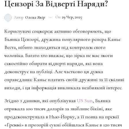
Цензорі За Відверті Наряди?
On
29 Чер, 2025
Автор
Олена Явір
Користувачі соцмереж активно обговорюють, що
Бьянка Цензорі, дружина популярного репера Каньє
Веста, нібито знаходиться під контролем свого
чоловіка. Багато хто вважає, що зірка не має змоги
самостійно обирати відверті наряди, які вона
демонструє на публіці. Але частково ця думка
справедлива: Каньє платить своїй дружині за її сміливі
виходи, і ця інформація викликала неабиякий інтерес.
Згідно з даними, які опублікував
US Sun
, Бьянка
отримала 100 тисяч доларів за звабливе бікіні, яке
продемонструвала в Нью-Йорку, а її поява на премії
«Греммі» в прозорій сукні обійшлася Каньє в 120 тисяч