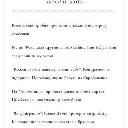
ЗАРАЗ ЧИТАЮТЬ
Клопотенко зробив пропозицію коханій після року
стосунків
Меган Фокс дала другий шанс Machine Gun Kelly: після
зрад вони знову разом
“Кожен вважає найяскравішим себе”: Кондратюк не
підтримав Полякову, яку не беруть на Євробачення
На “Холостяк 14” прийшла давня знайома Тараса
Цимбалюка: інші учасниці розгублені
“Як філігранно”: Слава Дьомін розкрив хитрий хід
Квіткової після таємного весілля з Бражком