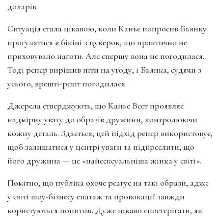
доларів.
Ситуація стала цікавою, коли Каньє попросив Бьянку
прогулятися в бікіні з цукерок, що практично не
приховувало наготи. Але спершу вона не погодилася.
Тоді репер вирішив піти на угоду, і Бьянка, судячи з
усього, врешті-решт погодилася.
Джерела стверджують, що Каньє Вест проявляє
надмірну увагу до образів дружини, контролюючи
кожну деталь. Здається, цей підхід репер використовує,
щоб залишатися у центрі уваги та підкреслити, що
його дружина — це «найсексуальніша жінка у світі».
Помітно, що публіка охоче реагує на такі образи, адже
у світі шоу-бізнесу епатаж та провокації завжди
користуються попитом. Дуже цікаво спостерігати, як