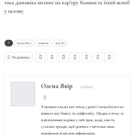
така динаміка вплине на кар’єру Бьянки та їхній шлюб
у цілому.
Каньє Вест
новини
шоу-біз
Поділитись
Олена Явір
700 Posts
Я працюю в медіа вже понад 5 років і спеціалізуюся на
новинах шоу-бізнесу та лайфстайлу. Щодня я стежу за
найсвіжішими подіями у світі зірок, моди, кіно та
сучасних трендів, щоб ділитися з читачами лише
перевіреною й цікавою інформацією.