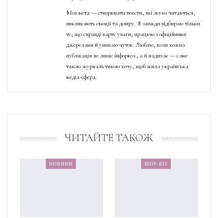
Моя мета — створювати тексти, які легко читаються,
викликають емоції та довіру. Я завжди відбираю тільки
те, що справді варте уваги, працюю з офіційними
джерелами й уникаю чуток. Люблю, коли кожна
публікація не лише інформує, а й надихає — саме
такою журналістикою хочу, щоб жила українська
медіа-сфера.
ЧИТАЙТЕ ТАКОЖ
НОВИНИ
ШОУ-БІЗ