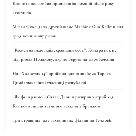
Клопотенко зробив пропозицію коханій після року
стосунків
Меган Фокс дала другий шанс Machine Gun Kelly: після
зрад вони знову разом
“Кожен вважає найяскравішим себе”: Кондратюк не
підтримав Полякову, яку не беруть на Євробачення
На “Холостяк 14” прийшла давня знайома Тараса
Цимбалюка: інші учасниці розгублені
“Як філігранно”: Слава Дьомін розкрив хитрий хід
Квіткової після таємного весілля з Бражком
Три страшних, але захопливих фільми на Гелловін