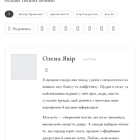
Дмитро Ярошенко
зіркове життя
Ігор Кондратюк
шоу-біз
Поділитись
Олена Явір
700 Posts
Я працюю в медіа вже понад 5 років і спеціалізуюся на
новинах шоу-бізнесу та лайфстайлу. Щодня я стежу за
найсвіжішими подіями у світі зірок, моди, кіно та
сучасних трендів, щоб ділитися з читачами лише
перевіреною й цікавою інформацією.
Моя мета — створювати тексти, які легко читаються,
викликають емоції та довіру. Я завжди відбираю тільки
те, що справді варте уваги, працюю з офіційними
джерелами й уникаю чуток. Люблю, коли кожна