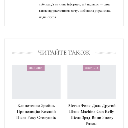
публікація не лише інформує, а й надихає — саме
такою журналістикою хочу, щоб жила українська
медіа-сфера.
ЧИТАЙТЕ ТАКОЖ
НОВИНИ
ШОУ-БІЗ
Клопотенко Зробив
Меган Фокс Дала Другий
Пропозицію Коханій
Шанс Machine Gun Kelly:
Після Року Стосунків
Після Зрад Вони Знову
Разом