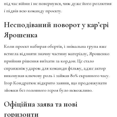
під час війни і не повернувся, чим дуже його розлютив
і підвів всю команду проєкту.
Несподіваний поворот у кар’єрі
Ярошенка
Коли проєкт набирав обертів, і знімальна група вже
встигла відзняти значну частину матеріалу, Ярошенко
прийняв рішення виїхати за кордон. Це стало
справжнім ударом для команди фільму, адже актор
виконував ключову роль і займав 80% екранного часу.
Ігор Кондратюк відкрито заявив, що продовжувати
зйомки без головного героя було неможливо.
Офіційна заява та нові
горизонти