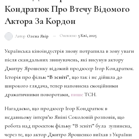
Кондратюк Про Втечу Відомого
Актора За Кордон
Оновлено
5 Кві, 2025
Автор
Олена Явір
Українська кіноіндустрія знову потрапила в зону уваги
після скандальних звинувачень, які висунув актору
Дмитру Ярошенку відомий продюсер Ігор Кондратюк.
Історія про фільм
“В зеніті”
, що так і не дійшла до
широкого глядача, тепер наповнена емоційними
драматичними поворотами,
пише
ТСН.
Нагадаємо, що продюсер Ігор Кондратюк в
недавньому інтерв’ю Яніні Соколовій розповів, що
робота над проєктом фільму “В зеніті” була зупинена,
через те, що актор Дмитро Ярошенко виїхав з України