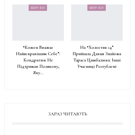
ШОУ-БІЗ
ШОУ-БІЗ
“Кожен Вважає
На “Холостяк 14”
Найяскравішим Себе”:
Прийшла Давня Знайома
Кондратюк Не
Тараса Цимбалюка: Інші
Підтримав Полякову,
Учасниці Розгублені
Яку…
ЗАРАЗ ЧИТАЮТЬ