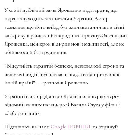
У своїй публічній заяві Ярошенко підтвердив, що
наразі знаходиться за межами України. Актор
зазначив, що його виїзд був запланований ще в січні
2022 року в рамках міжнародного проєкту. За словами
Ярошенка, цей крок відкрив нові можливості, але не
обійшлося й без труднощів.
“Відсутність гарантій безпеки, невизначені строки та
шокуючі події змусили мене подати на притулок в
іншій країні”, — розповів Ярошенко.
Українцям актор Дмитро Ярошенко в першу чергу
відомий, як виконавець ролі Василя Стуса у фільмі
«Заборонений».
Підпишись на нас в
Google НОВИНИ
, та отримуй
більше свіжих новин!