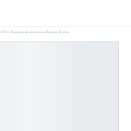
AZKA здивували фанатів несподіваним дуетом