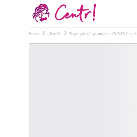
Головна
Шоу-біз
Флірт, ритм і пристрасть: MONATIK та K