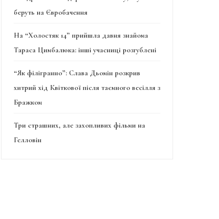
беруть на Євробачення
На “Холостяк 14” прийшла давня знайома
Тараса Цимбалюка: інші учасниці розгублені
“Як філігранно”: Слава Дьомін розкрив
хитрий хід Квіткової після таємного весілля з
Бражком
Три страшних, але захопливих фільми на
Гелловін