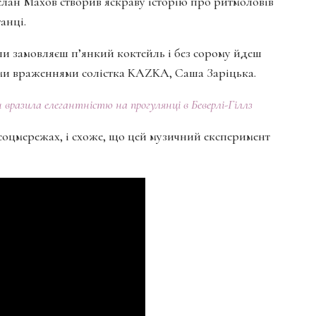
слан Махов створив яскраву історію про ритмоловів
анці.
оли замовляєш п’янкий коктейль і без сорому йдеш
їми враженнями солістка KAZKA, Саша Заріцька.
вразила елегантністю на прогулянці в Беверлі-Гіллз
соцмережах, і схоже, що цей музичний експеримент