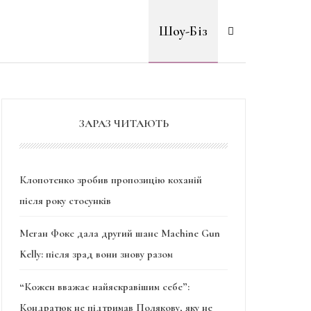
Шоу-Біз
ЗАРАЗ ЧИТАЮТЬ
Клопотенко зробив пропозицію коханій
після року стосунків
Меган Фокс дала другий шанс Machine Gun
Kelly: після зрад вони знову разом
“Кожен вважає найяскравішим себе”:
Кондратюк не підтримав Полякову, яку не