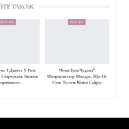
ЙТЕ ТАКОЖ
ШОУ-БІЗ
ШОУ-БІЗ
екс І Дантес У Ролі
“Вона Була Чудова”:
: Стартували Зйомки
Шварценеггер Шкодує, Що Не
гарячішого…
Став Тестем Майлі Сайрус