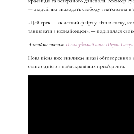
краєвидів та безкрайого дансполя. Режисер Ру
— людей, які знаходять свободу і натхнення в т
«Цей трек — як легкий флірт у літню спеку, к
танцювати з незнайомцем», — поділилася сво
Читайте також:
Голлівудський шик: Шерон Стоун 
Нова пісня вже викликає жваві обговорення в 
стане однією з найяскравіших прем’єр літа.