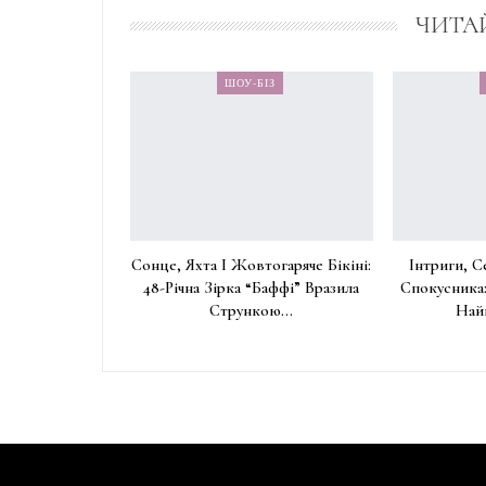
ЧИТА
ШОУ-БІЗ
Сонце, Яхта І Жовтогаряче Бікіні:
Інтриги, С
48-Річна Зірка “Баффі” Вразила
Спокусника
Стрункою…
Най