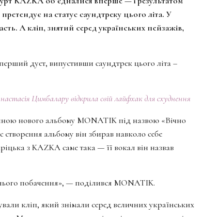
урт KAZKA об’єдналися вперше — і результатом
 претендує на статус саундтреку цього літа. У
асть. А кліп, знятий серед українських пейзажів,
рший дует, випустивши саундтрек цього літа –
 Анастасія Цимбалару відкрила свій лайфхак для схуднення
стиною нового альбому MONATIK під назвою «Вічно
 створення альбому він збирав навколо себе
ріцька з KAZKA саме така — її вокал він назвав
ітнього побачення», — поділився MONATIK.
ували кліп, який знімали серед величних українських