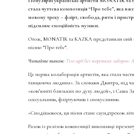
Популярні українські артисти MONATIK та г
стала чуттєва композиція “Про тебе”, яка вже
новому треку – флірт, свобода, ритм і пристр
підсилює емоційність музики.
Отож, MONATIK та KAZKA представили свій пе
пісню “Про тебе”.
Читайте також:
Тіло мрії без жорстких заборон:
Це перша колаборація артистів, яка стала ча
танцююча людина». За словами Дмитра, під час
«ком’юніті близьких по духу людей», і Саша За
сексуальним, фліртуючим і спокусливим.
«Сподіваємося, ця пісня стане саундтреком л
Разом із релізом композиції виконавці презент