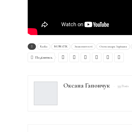
Kazka
MONATIK
Знаменитості
Олександра Заріцька
Поділитись
Оксана Гапончук
333 Posts