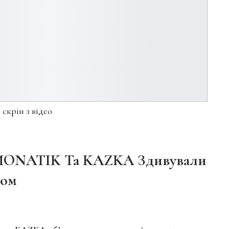
 скрін з відео
: MONATIK Та KAZKA Здивували
том