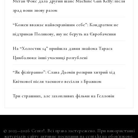
Меган Фокс дала другий шанс Machine Gun Kelly: після
зрад вони знову разом
“Кожен вважає найяскравішим себе”: Кондратюк не
підтримав Полякову, яку не беруть на Євробачення
На “Холостяк 14” прийшла давня знайома Тараса
Цимбалюка: інші учасниці розгублені
“Як філігранно”: Слава Дьомін розкрив хитрий хід
Квіткової після таємного весілля з Бражком
Три страшних, але захопливих фільми на Гелловін
© 2023—2026 Centr!. Всі права застережено. При використанні
матеріалів сайту активне посилання на centr.kr.ua обов'язкове.