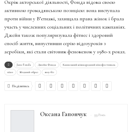
Окрім акторської діяльності, Фонда відома своєю
активною громадянською позицією: вона виступала
проти війни у В’єтнамі, захищала права жінок і брала
участь у численних соціальних і політичних кампаніях.
Джейн також популяризувала фітнес і здоровий
спосіб життя, випустивши серію відеоуроків з
аеробіки, які стали світовим феноменом у 1980-х роках.
Jane Fonda
Джейн Фонда
Каннський міжнародний кінофестиваль
кіно
Модний образ
шоу-біз
Поділитись
Оксана Гапончук
333 Posts