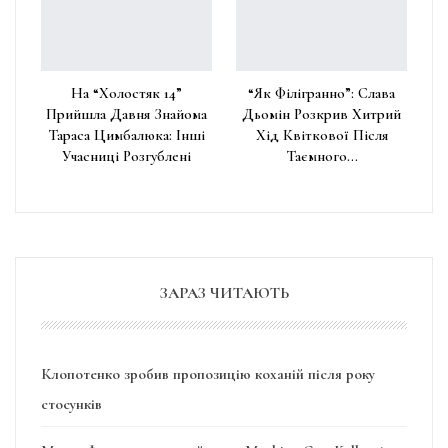
На “Холостяк 14”
“Як Філігранно”: Слава
Прийшла Давня Знайома
Дьомін Розкрив Хитрий
Тараса Цимбалюка: Інші
Хід Квіткової Після
Учасниці Розгублені
Таємного…
ЗАРАЗ ЧИТАЮТЬ
Клопотенко зробив пропозицію коханій після року
стосунків