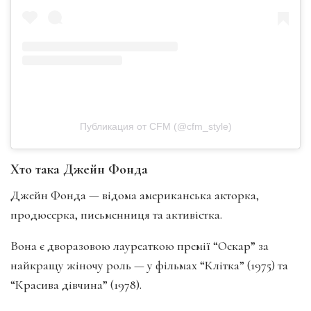
Публикация от CFM (@cfm_style)
Хто така Джейн Фонда
Джейн Фонда — відома американська акторка,
продюсерка, письменниця та активістка.
Вона є дворазовою лауреаткою премії “Оскар” за
найкращу жіночу роль — у фільмах “Клітка” (1975) та
“Красива дівчина” (1978).