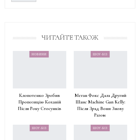
ЧИТАЙТЕ ТАКОЖ
НОВИНИ
ШОУ-БІЗ
Клопотенко Зробив
Меган Фокс Дала Другий
Пропозицію Коханій
Шанс Machine Gun Kelly:
Після Року Стосунків
Після Зрад Вони Знову
Разом
ШОУ-БІЗ
ШОУ-БІЗ