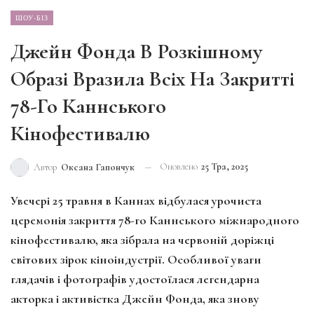
ШОУ-БІЗ
Джейн Фонда В Розкішному
Образі Вразила Всіх На Закритті
78-Го Каннського
Кінофестивалю
Оновлено
25 Тра, 2025
Автор
Оксана Гапончук
Увечері 25 травня в Каннах відбулася урочиста
церемонія закриття 78-го Каннського міжнародного
кінофестивалю, яка зібрала на червоній доріжці
світових зірок кіноіндустрії. Особливої уваги
глядачів і фотографів удостоїлася легендарна
акторка і активістка Джейн Фонда, яка знову