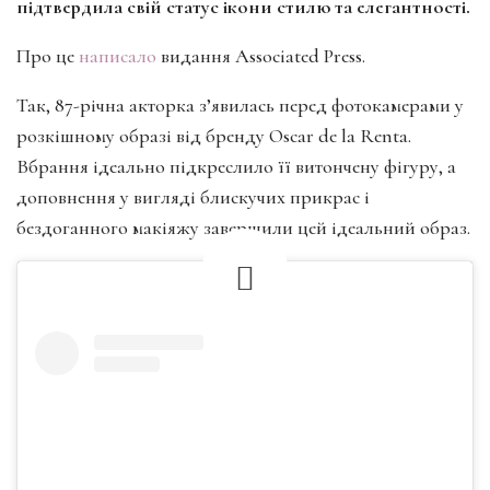
підтвердила свій статус ікони стилю та елегантності.
Про це
написало
видання Associated Press.
Так, 87-річна акторка з’явилась перед фотокамерами у
розкішному образі від бренду Oscar de la Renta.
Вбрання ідеально підкреслило її витончену фігуру, а
доповнення у вигляді блискучих прикрас і
бездоганного макіяжу завершили цей ідеальний образ.