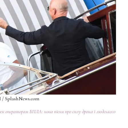
/ SplashNews.com
 операторам БПЛА: нова пісня про силу дрона і людського