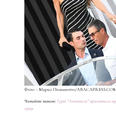
Фото – Марко Піованотто/ABACAPRESS.COM 
Читайте також:
Гурт “Антитіла” присвятили трек
серця