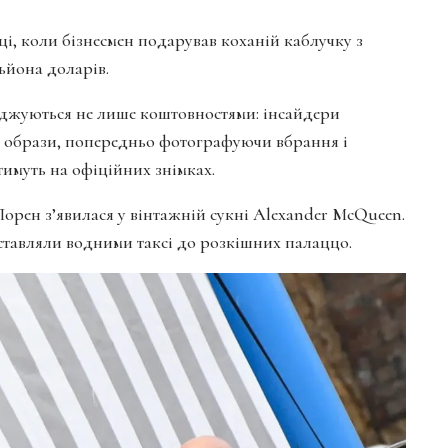
оці, коли бізнесмен подарував коханій каблучку з
льйона доларів.
оводжуються не лише коштовностями: інсайдери
ї образи, попередньо фотографуючи вбрання і
имуть на офіційних знімках.
Лорен з’явилася у вінтажній сукні Alexander McQueen.
ставляли водними таксі до розкішних палаццо.