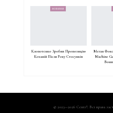
НОВИНИ
Клопотенко Зробив Пропозицію
Меган Фокс
Коханій Після Року Стосунків
Machine Gu
Вони
© 2023—2026 Centr!. Всі права зас