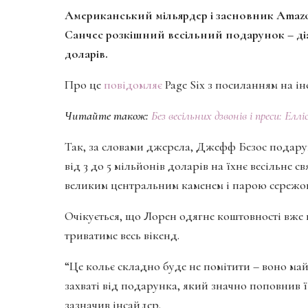
Американський мільярдер і засновник Amaz
Санчес розкішний весільний подарунок – діа
доларів.
Про це
повідомляє
Page Six з посиланням на ін
Читайте також:
Без весільних дзвонів і преси: Ел
Так, за словами джерела, Джефф Безос подару
від 3 до 5 мільйонів доларів на їхнє весільне с
великим центральним каменем і парою сережок,
Очікується, що Лорен одягне коштовності вже ці
триватиме весь вікенд.
“Це кольє складно буде не помітити – воно ма
захваті від подарунка, який значно поповнив 
зазначив інсайдер.