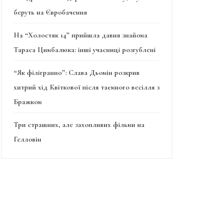
беруть на Євробачення
На “Холостяк 14” прийшла давня знайома
Тараса Цимбалюка: інші учасниці розгублені
“Як філігранно”: Слава Дьомін розкрив
хитрий хід Квіткової після таємного весілля з
Бражком
Три страшних, але захопливих фільми на
Гелловін