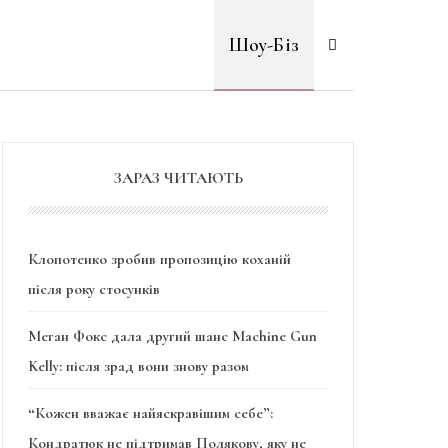
Шоу-Біз
ЗАРАЗ ЧИТАЮТЬ
Клопотенко зробив пропозицію коханій
після року стосунків
Меган Фокс дала другий шанс Machine Gun
Kelly: після зрад вони знову разом
“Кожен вважає найяскравішим себе”:
Кондратюк не підтримав Полякову, яку не