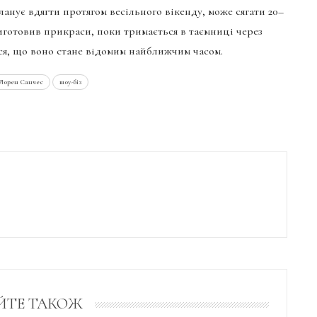
ланує вдягти протягом весільного вікенду, може сягати 20–
виготовив прикраси, поки тримається в таємниці через
ся, що воно стане відомим найближчим часом.
Лорен Санчес
шоу-біз
ЙТЕ ТАКОЖ