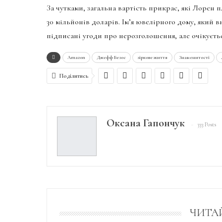
За чутками, загальна вартість прикрас, які Лорен п
30 мільйонів доларів. Ім’я ювелірного дому, який 
підписані угоди про нерозголошення, але очікуєть
Amazon
Джефф Безос
зіркове життя
Знаменитості
Поділитись
Оксана Гапончук
333 Posts
ЧИТА