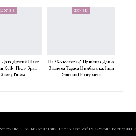
ШОУ-БІЗ
ШОУ-БІЗ
 Дала Другий Шанс
На “Холостяк 14” Прийшла Давня
n Kelly: Після Зрад
Знайома Тараса Цимбалюка: Інші
 Знову Разом
Учасниці Розгублені
тережено. При використанні матеріалів сайту активне посилання на 