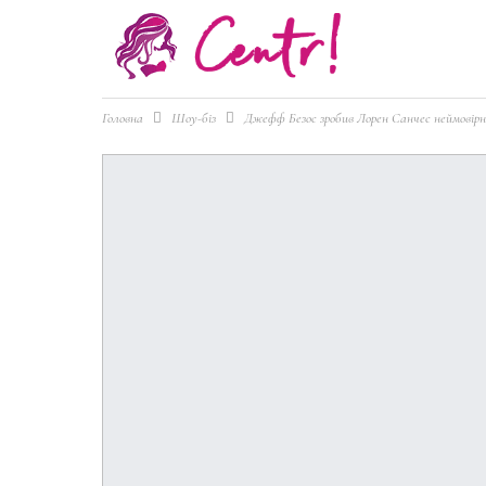
Головна
Шоу-біз
Джефф Безос зробив Лорен Санчес неймовірни