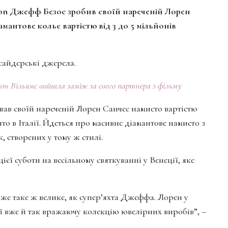
on Джефф Безос зробив своїй нареченій Лорен
мантове кольє вартістю від 3 до 5 мільйонів
сайдерські джерела.
лісон Вільямс вийшла заміж за свого партнера з фільму
вав своїй нареченій Лорен Санчес намисто вартістю
вято в Італії. Йдеться про масивне діамантове намисто з
 створених у тому ж стилі.
єї суботи на весільному святкуванні у Венеції, яке
йже таке ж велике, як супер’яхта Джеффа. Лорен у
її вже й так вражаючу колекцію ювелірних виробів”, –