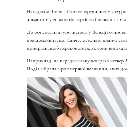
Нагадаємо, Безос і Санчес заручилися у 2023 р
діамантом у 20 каратів вартістю близько 2,5 мі
До речі, весільні урочистості у Венеції супр
повідомляють, що Санчес ретельно планує сво
прикраси, щоб переконатися, як вони виглядат
Наприклад, на передвесільну вечерю в четвер 
Подія зібрала зірок першої величини, яких до