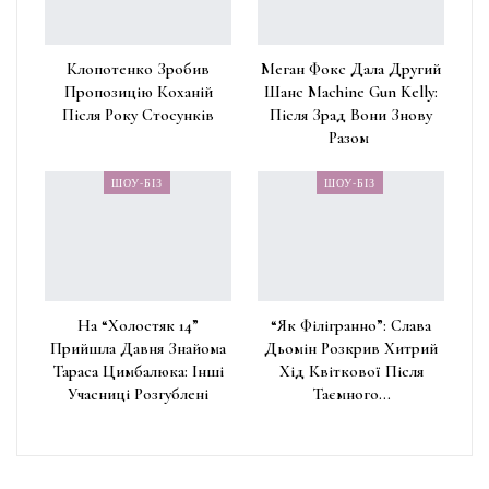
Клопотенко Зробив
Меган Фокс Дала Другий
Пропозицію Коханій
Шанс Machine Gun Kelly:
Після Року Стосунків
Після Зрад Вони Знову
Разом
ШОУ-БІЗ
ШОУ-БІЗ
На “Холостяк 14”
“Як Філігранно”: Слава
Прийшла Давня Знайома
Дьомін Розкрив Хитрий
Тараса Цимбалюка: Інші
Хід Квіткової Після
Учасниці Розгублені
Таємного…