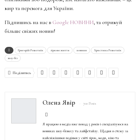
мир та перемога для України.
Підпишись на нас в
Google НОВИНИ
, та отримуй
більше свіжих новин!
Григорій Решетнік
зіркове життя
новини
Христина Решетнік
шоу-біз
Поділитись
Олена Явір
700 Posts
Я працюю в медіа вже понад 5 років і спеціалізуюся на
новинах шоу-бізнесу та лайфстайлу. Щодня я стежу за
найсвіжішими подіями у світі зірок, моди, кіно та