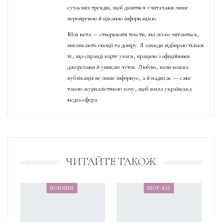
сучасних трендів, щоб ділитися з читачами лише
перевіреною й цікавою інформацією.
Моя мета — створювати тексти, які легко читаються,
викликають емоції та довіру. Я завжди відбираю тільки
те, що справді варте уваги, працюю з офіційними
джерелами й уникаю чуток. Люблю, коли кожна
публікація не лише інформує, а й надихає — саме
такою журналістикою хочу, щоб жила українська
медіа-сфера.
ЧИТАЙТЕ ТАКОЖ
НОВИНИ
ШОУ-БІЗ