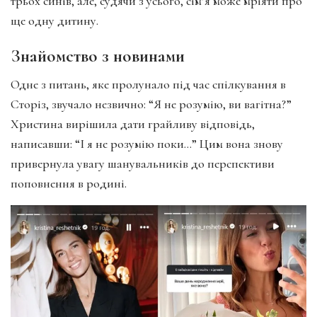
трьох синів, але, судячи з усього, сім’я може мріяти про
ще одну дитину.
Знайомство з новинами
Одне з питань, яке пролунало під час спілкування в
Сторіз, звучало незвично: “Я не розумію, ви вагітна?”
Христина вирішила дати грайливу відповідь,
написавши: “І я не розумію поки…” Цим вона знову
привернула увагу шанувальників до перспективи
поповнення в родині.