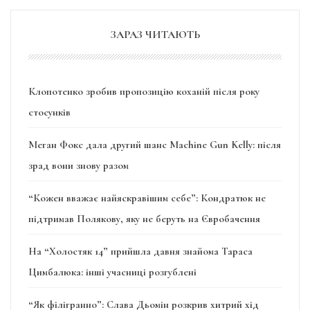
ЗАРАЗ ЧИТАЮТЬ
Клопотенко зробив пропозицію коханій після року
стосунків
Меган Фокс дала другий шанс Machine Gun Kelly: після
зрад вони знову разом
“Кожен вважає найяскравішим себе”: Кондратюк не
підтримав Полякову, яку не беруть на Євробачення
На “Холостяк 14” прийшла давня знайома Тараса
Цимбалюка: інші учасниці розгублені
“Як філігранно”: Слава Дьомін розкрив хитрий хід