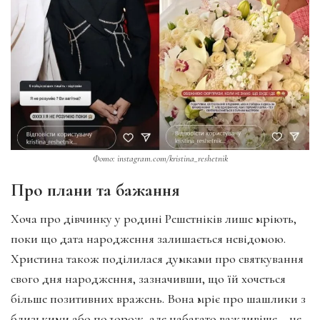
Фото: instagram.com/kristina_reshetnik
Про плани та бажання
Хоча про дівчинку у родині Решетніків лише мріють,
поки що дата народження залишається невідомою.
Христина також поділилася думками про святкування
свого дня народження, зазначивши, що їй хочеться
більше позитивних вражень. Вона мріє про шашлики з
близькими або подорож, але набагато важливіше – це