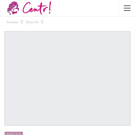
Головна
Шоу-біз
ШОУ-БІЗ