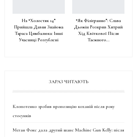
На “Холостяк 14”
“Як Філігранно”: Слава
Прийшла Давня Знайома
Дьомін Розкрив Хитрий
Тараса Цимбалюка: Інші
Хід Квіткової Після
Учасниці Розгублені
Таємного…
ЗАРАЗ ЧИТАЮТЬ
Клопотенко зробив пропозицію коханій після року
стосунків
Меган Фокс дала другий шанс Machine Gun Kelly: після