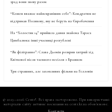
зрад вони знову разом
“Кожен вважає найяскравішим себе”: Кондратюк не
підтримав Полякову, яку не беруть на Євробачення
На “Холостяк 14” прийшла давня знайома Тараса
Цимбалюка: інші учасниці розгублені
“Як філігранно”: Слава Дьомін розкрив хитрий хід
Квіткової після таємного весілля з Бражком
Три страшних, але захопливих фільми на Гелловін
© 2023—2026 Centr!. Всі права застережено. При використанні
матеріалів сайту активне посилання на centr.kr.ua обов'язкове.
Контакти