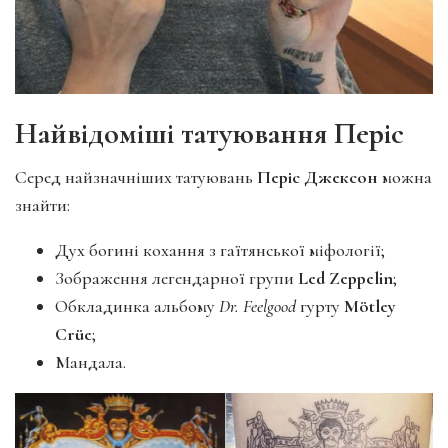
Найвідоміші татуювання Періс
Серед найзначніших татуювань
Періс Джексон
можна
знайти:
Дух богині кохання з гаїтянської міфології;
Зображення легендарної групи
Led Zeppelin
;
Обкладинка альбому
Dr. Feelgood
гурту
Mötley
Crüe
;
Мандала.