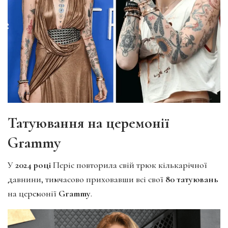
Татуювання на церемонії
Grammy
У
2024 році
Періс повторила свій трюк кількарічної
давнини, тимчасово приховавши всі свої
80 татуювань
на церемонії
Grammy
.