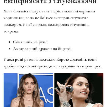
Експерименти з татуюваннями
Хоча більшість татуювань Періс виконані чорними
чорнилами, вона не боїться експериментувати з
кольором. У неї є кілька кольорових татуювань,
зокрема:
Соняшник на руці;
Акварельний дракон на біцепсі.
У
2021 році
разом із моделлю
Карою Делевінь
вони
зробили однакові троянди на внутрішній стороні рук.