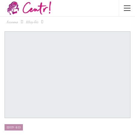
Головна
Шоу-біз
ШОУ-БІЗ