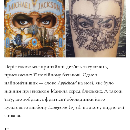
Періс також має принаймні
дев’ять татуювань
,
присвячених її покійному батькові. Одне з
найпомітніших — слово
Applehead
на нозі, яке було
ніжним прізвиськом Майкла серед близьких. А також
тату, що зображує фрагмент обкладинки його
культового альбому
Dangerous
(1991), на якому видно очі
співака.