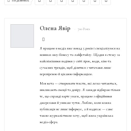
Поділитись
Олена Явір
700 Posts
Я працюю в медіа вже понад 5 років і спеціалізуюся на
новинах шоу-бізнесу та лайфстайлу. Щодня я стежу за
найсвіжішими подіями у світі зірок, моди, кіно та
сучасних трендів, щоб ділитися з читачами лише
перевіреною й цікавою інформацією.
Моя мета — створювати тексти, які легко читаються,
викликають емоції та довіру. Я завжди відбираю тільки
те, що справді варте уваги, працюю з офіційними
джерелами й уникаю чуток. Люблю, коли кожна
публікація не лише інформує, а й надихає — саме
такою журналістикою хочу, щоб жила українська
медіа-сфера.