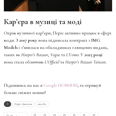
Кар’єра в музиці та моді
Окрім музичної кар’єри, Періс активно працює в сфері
моди.
З 2017 року
вона підписала контракт з
IMG
Models
і з’явилася на обкладинках глянцевих видань,
таких як
Harper’s Bazaar
,
Vogue
та
L’Uomo
. У
2025 році
вона стала обличчям
L’Officiel
та
Harper’s Bazaar Taiwan
.
Підпишись на нас в
Google НОВИНИ
, та отримуй
більше свіжих новин!
Періс Джексон
шоу-біз