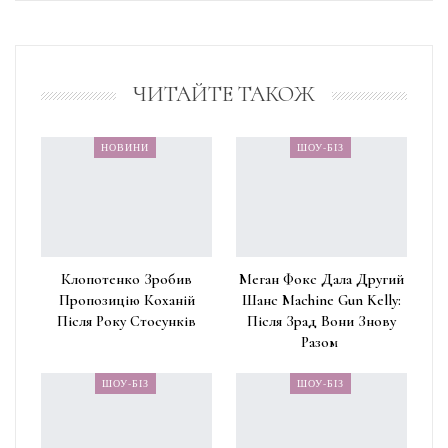
ЧИТАЙТЕ ТАКОЖ
НОВИНИ
ШОУ-БІЗ
Клопотенко Зробив
Меган Фокс Дала Другий
Пропозицію Коханій
Шанс Machine Gun Kelly:
Після Року Стосунків
Після Зрад Вони Знову
Разом
ШОУ-БІЗ
ШОУ-БІЗ