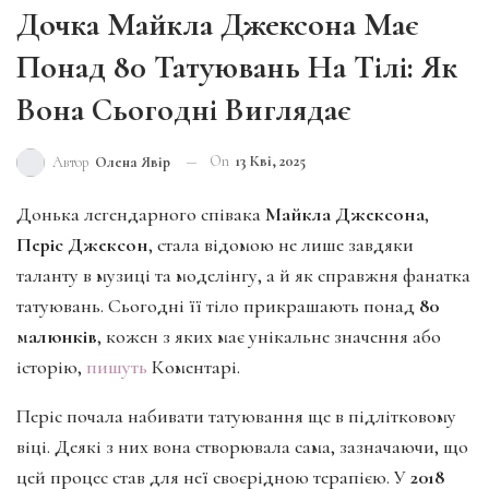
Дочка Майкла Джексона Має
Понад 80 Татуювань На Тілі: Як
Вона Сьогодні Виглядає
On
13 Кві, 2025
Автор
Олена Явір
Донька легендарного співака
Майкла Джексона
,
Періс Джексон
, стала відомою не лише завдяки
таланту в музиці та моделінгу, а й як справжня фанатка
татуювань. Сьогодні її тіло прикрашають понад
80
малюнків
, кожен з яких має унікальне значення або
історію,
пишуть
Коментарі.
Періс почала набивати татуювання ще в підлітковому
віці. Деякі з них вона створювала сама, зазначаючи, що
цей процес став для неї своєрідною терапією. У
2018