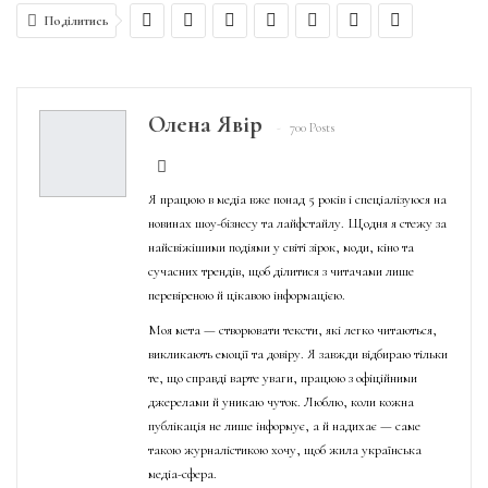
Поділитись
Олена Явір
700 Posts
Я працюю в медіа вже понад 5 років і спеціалізуюся на
новинах шоу-бізнесу та лайфстайлу. Щодня я стежу за
найсвіжішими подіями у світі зірок, моди, кіно та
сучасних трендів, щоб ділитися з читачами лише
перевіреною й цікавою інформацією.
Моя мета — створювати тексти, які легко читаються,
викликають емоції та довіру. Я завжди відбираю тільки
те, що справді варте уваги, працюю з офіційними
джерелами й уникаю чуток. Люблю, коли кожна
публікація не лише інформує, а й надихає — саме
такою журналістикою хочу, щоб жила українська
медіа-сфера.