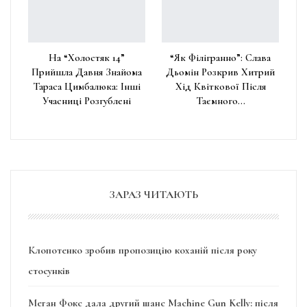
На “Холостяк 14”
“Як Філігранно”: Слава
Прийшла Давня Знайома
Дьомін Розкрив Хитрий
Тараса Цимбалюка: Інші
Хід Квіткової Після
Учасниці Розгублені
Таємного…
ЗАРАЗ ЧИТАЮТЬ
Клопотенко зробив пропозицію коханій після року
стосунків
Меган Фокс дала другий шанс Machine Gun Kelly: після