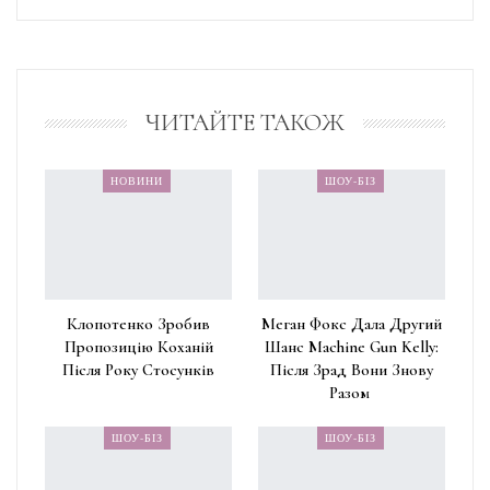
ЧИТАЙТЕ ТАКОЖ
НОВИНИ
ШОУ-БІЗ
Клопотенко Зробив
Меган Фокс Дала Другий
Пропозицію Коханій
Шанс Machine Gun Kelly:
Після Року Стосунків
Після Зрад Вони Знову
Разом
ШОУ-БІЗ
ШОУ-БІЗ