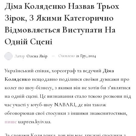
Діма Коляденко Назвав Трьох
Зірок, З Якими Категорично
Відмовляється Виступати На
Одній Сцені
Оновлено
21 Гру, 2024
Автор
Олена Явір
Український співак, хореограф та ведучий
Діма
Коляденко
нещодавно поділився своїми думками про
колег по шоу-бізнесу, з якими він не хотів би з’являтися
на одній сцені. Це визнавання стало темою розмови під
час участі у ютуб-шоу NABARI, де він також
обговорював свої стосунки з іншими знаменитостями,
пише
uapress.kyiv.ua.
За словами Коляденка, хоч він має дружні стосунки з