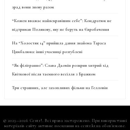
зрад вони знову разом
“Кожен вважає найяскравішим себе”: Кондратюк не
підтримав Полякову, яку не беруть на Євробачення
На “Холостяк 14” прийшла давня знайома Тараса
Цимбалюка: інші учасниці розгублені
“Як філігранно”: Слава Дьомін розкрив хитрий хід
Квіткової після таємного весілля з Бражком
Три страшних, але захопливих фільми на Гелловін
© 2023—2026 Centr!. Всі права застережено. При використанні
матеріалів сайту активне посилання на centr.kr.ua обов'язкове.