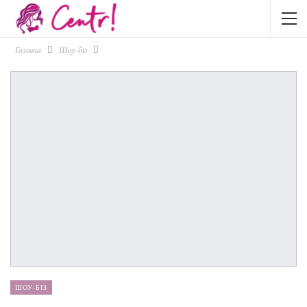
Головна
Шоу-біз
ШОУ-БІЗ