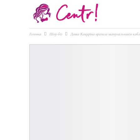
Головна
Шоу-біз
Даша Кацуріна вразила шанувальників кабл