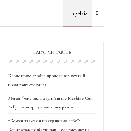
Шоу-Біз
ЗАРАЗ ЧИТАЮТЬ
Клопотенко зробив пропозицію коханій
після року стосунків
Меган Фокс дала другий шанс Machine Gun
Kelly: після зрад вони знову разом
“Кожен вважає найяскравішим себе”:
Кондратюк не підтримав Полякову, яку не