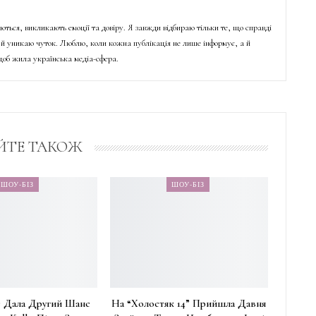
ються, викликають емоції та довіру. Я завжди відбираю тільки те, що справді
й уникаю чуток. Люблю, коли кожна публікація не лише інформує, а й
об жила українська медіа-сфера.
ЙТЕ ТАКОЖ
ШОУ-БІЗ
ШОУ-БІЗ
 Дала Другий Шанс
На “Холостяк 14” Прийшла Давня