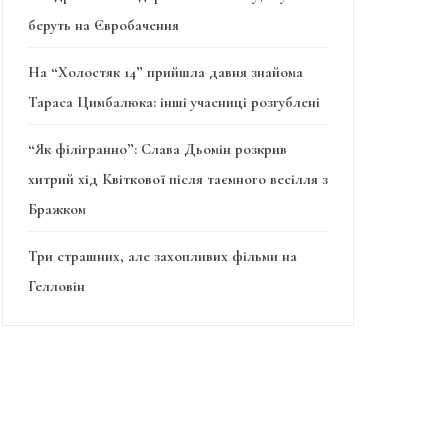
беруть на Євробачення
На “Холостяк 14” прийшла давня знайома
Тараса Цимбалюка: інші учасниці розгублені
“Як філігранно”: Слава Дьомін розкрив
хитрий хід Квіткової після таємного весілля з
Бражком
Три страшних, але захопливих фільми на
Гелловін