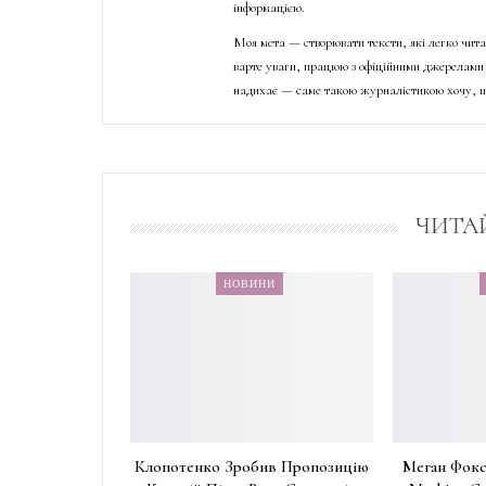
інформацією.
Моя мета — створювати тексти, які легко чита
варте уваги, працюю з офіційними джерелами 
надихає — саме такою журналістикою хочу, щ
ЧИТА
НОВИНИ
Клопотенко Зробив Пропозицію
Меган Фокс