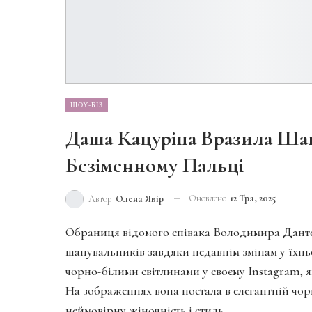
ШОУ-БІЗ
Даша Кацуріна Вразила Ша
Безіменному Пальці
Оновлено
12 Тра, 2025
Автор
Олена Явір
Обраниця відомого співака Володимира Дантес
шанувальників завдяки недавнім змінам у їх
чорно-білими світлинами у своєму Instagram, я
На зображеннях вона постала в елегантній чо
неймовірну жіночність і стиль.