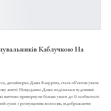
нувальників Каблучкою На
а, дизайнерка Даша Кацуріна, стала об’єктом уваги
ньому житті. Нещодавно Даша поділилася чудовими
кі миттєво привернули більше уваги до її особистості.
рній сукні з розпущеним волоссям, відображаючи