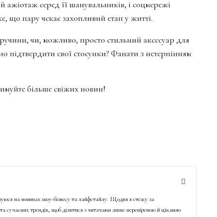
 ажіотаж серед її шанувальників, і соцмережі
, що пару чекає захопливий етап у житті.
заручини, чи, можливо, просто стильний аксесуар для
но підтвердити свої стосунки? Фанати з нетерпінням
тримуйте більше свіжих новин!
ізуюся на новинах шоу-бізнесу та лайфстайлу. Щодня я стежу за
о та сучасних трендів, щоб ділитися з читачами лише перевіреною й цікавою