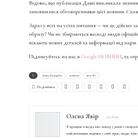
Відомо, що публікація Даші викликала значний
заповнилися обговореннями цієї новини. Схоже
Зараз у всіх на устах питання — чи це дійсно 
образу? Чи не збираються молоді люди офіцій
чекають нових деталей та інформації від пари.
Підписуйтесь на нас в
Google НОВИНИ
, та о
Даша Кацуріна
новини
шоу-біз
Поділитись
Олена Явір
700 Posts
Я працюю в медіа вже понад 5 років і спеціал
найсвіжішими подіями у світі зірок, моди, кін