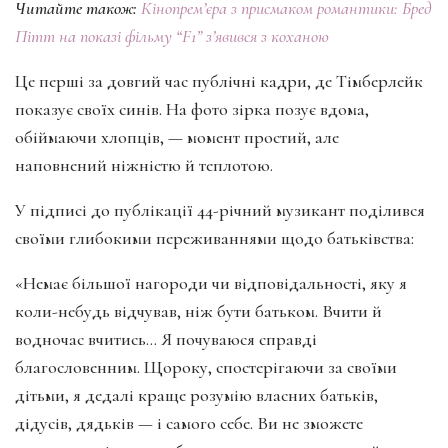
Читайте також:
Кінопрем’єра з присмаком романтики: Бред
Пітт на показі фільму “F1” з’явився з коханою
Це перші за довгий час публічні кадри, де Тімберлейк
показує своїх синів. На фото зірка позує вдома,
обіймаючи хлопців, — момент простий, але
наповнений ніжністю й теплотою.
У підписі до публікації 44-річний музикант поділився
своїми глибокими переживаннями щодо батьківства:
«Немає більшої нагороди чи відповідальності, яку я
коли-небудь відчував, ніж бути батьком. Вчити й
водночас вчитись… Я почуваюся справді
благословенним. Щороку, спостерігаючи за своїми
дітьми, я дедалі краще розумію власних батьків,
дідусів, дядьків — і самого себе. Ви не зможете