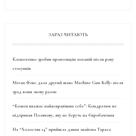
ЗАРАЗ ЧИТАЮТЬ
Клопотенко зробив пропозицію коханій після року
стосунків
Меган Фокс дала другий шанс Machine Gun Kelly: після
зрад вони знову разом
“Кожен вважає найяскравішим себе”: Кондратюк не
підтримав Полякову, яку не беруть на Євробачення
На “Холостяк 14” прийшла давня знайома Тараса