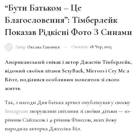
“Бути Батьком – Це
Благословення”: Тімберлейк
Показав Рідкісні Фото З Синами
Оновлено
18 Чер, 2025
Автор
Оксана Гапончук
Американський співак і актор Джастін Тімберлейк,
відомий своїми хітами SexyBack, Mirrors і Cry Me a
River, поділився особливим моментом зі свого
життя.
Так, з нагоди Дня батька артист опублікував у своєму
Instagram
зворушливі світлини зі своїми дітьми — 10-
річним Сайласом і 4-річним Фінесом, яких йому
народила акторка Джессіка Біл.