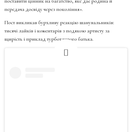
поставити цінник на багатство, яке дає родина й
передача досвіду через покоління».
Пост викликав бурхливу реакцію шанувальників:
тисячі лайків і коментарів з подякою артисту за
щирість і приклад турботливого батька.