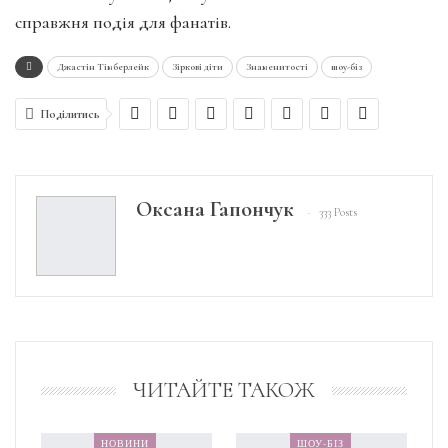
справжня подія для фанатів.
Джастін Тімберлейк
Зіркові діти
Знаменитості
шоу-біз
Поділитись
Оксана Гапончук
333 Posts
ЧИТАЙТЕ ТАКОЖ
НОВИНИ
ШОУ-БІЗ