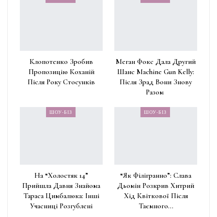
Клопотенко Зробив
Меган Фокс Дала Другий
Пропозицію Коханій
Шанс Machine Gun Kelly:
Після Року Стосунків
Після Зрад Вони Знову
Разом
ШОУ-БІЗ
ШОУ-БІЗ
На “Холостяк 14”
“Як Філігранно”: Слава
Прийшла Давня Знайома
Дьомін Розкрив Хитрий
Тараса Цимбалюка: Інші
Хід Квіткової Після
Учасниці Розгублені
Таємного…