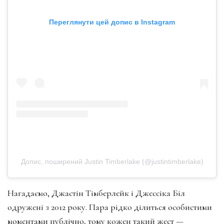
Переглянути цей допис в Instagram
Допис, поширений Justin Timberlake (@justintimberlake)
Нагадаємо, Джастін Тімберлейк і Джессіка Біл
одружені з 2012 року. Пара рідко ділиться особистими
моментами публічно, тому кожен такий жест —