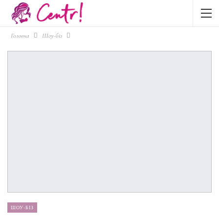
Головна
Шоу-біз
ШОУ-БІЗ