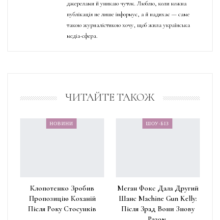
джерелами й уникаю чуток. Люблю, коли кожна
публікація не лише інформує, а й надихає — саме
такою журналістикою хочу, щоб жила українська
медіа-сфера.
ЧИТАЙТЕ ТАКОЖ
НОВИНИ
ШОУ-БІЗ
Клопотенко Зробив
Меган Фокс Дала Другий
Пропозицію Коханій
Шанс Machine Gun Kelly:
Після Року Стосунків
Після Зрад Вони Знову
Разом