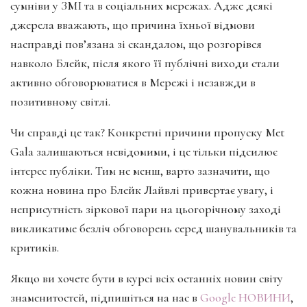
сумніви у ЗМІ та в соціальних мережах. Адже деякі
джерела вважають, що причина їхньої відмови
насправді пов’язана зі скандалом, що розгорівся
навколо Блейк, після якого її публічні виходи стали
активно обговорюватися в Мережі і незавжди в
позитивному світлі.
Чи справді це так? Конкретні причини пропуску Met
Gala залишаються невідомими, і це тільки підсилює
інтерес публіки. Тим не менш, варто зазначити, що
кожна новина про Блейк Лайвлі привертає увагу, і
неприсутність зіркової пари на цьогорічному заході
викликатиме безліч обговорень серед шанувальників та
критиків.
Якщо ви хочете бути в курсі всіх останніх новин світу
знаменитостей, підпишіться на нас в
Google НОВИНИ
,