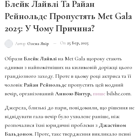
Блейк Лайвлі Та Райан
Рейнольдс Пропустять Met Gala
2025: У Чому Причина?
On
25 Бер, 2025
Автор
Олена Явір
Образи
Блейк Лайвлі
на Met Gala щороку стають
одними з найпомітніших на килимовій доріжці цього
грандіозного заходу. Проте в цьому році актриса та її
чоловік
Райан Рейнольдс
пропустять цей модний
вечір, організований
Анною Вінтур,
пише
bilshe.com.
Джерела, близькі до пари, повідомили, що рішення не
відвідувати гала-вечір було ухвалене раніше, ніж
розпочалися їхні юридичні проблеми з
Джастіном
Бальдоном
. Проте, таке твердження викликало певні