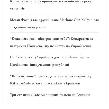
Клопотенко зробив пропозицію коханій після року
стосунків
Меган Фокс дала другий шанс Machine Gun Kelly: після
зрад вони знову разом
“Кожен вважає найяскравішим себе”: Кондратюк не
підтримав Полякову, яку не беруть на Євробачення
На “Холостяк 14” прийшла давня знайома Тараса
Цимбалюка: інші учасниці розгублені
“Як філігранно”: Слава Дьомін розкрив хитрий хід
Квіткової після таємного весілля з Бражком
Три страшних, але захопливих фільми на Гелловін