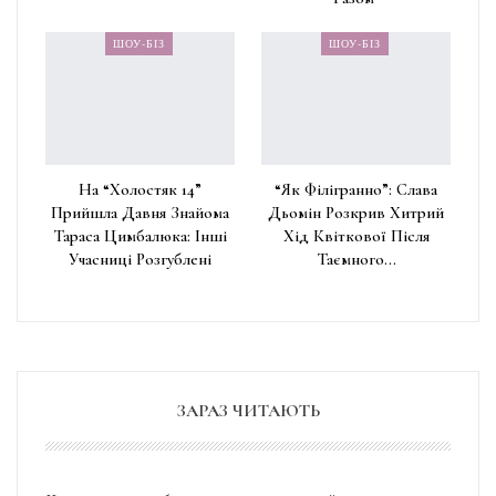
ШОУ-БІЗ
ШОУ-БІЗ
На “Холостяк 14”
“Як Філігранно”: Слава
Прийшла Давня Знайома
Дьомін Розкрив Хитрий
Тараса Цимбалюка: Інші
Хід Квіткової Після
Учасниці Розгублені
Таємного…
ЗАРАЗ ЧИТАЮТЬ