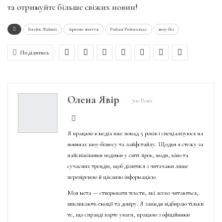
та отримуйте більше свіжих новин!
Блейк Лайвлі
зіркове життя
Райан Рейнольдс
шоу-біз
Поділитись
Олена Явір
700 Posts
Я працюю в медіа вже понад 5 років і спеціалізуюся на
новинах шоу-бізнесу та лайфстайлу. Щодня я стежу за
найсвіжішими подіями у світі зірок, моди, кіно та
сучасних трендів, щоб ділитися з читачами лише
перевіреною й цікавою інформацією.
Моя мета — створювати тексти, які легко читаються,
викликають емоції та довіру. Я завжди відбираю тільки
те, що справді варте уваги, працюю з офіційними