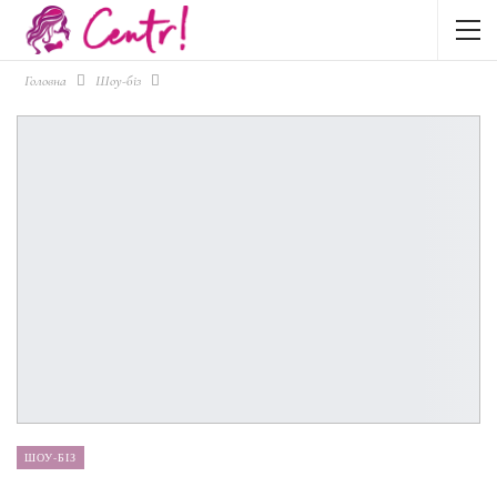
Головна
Шоу-біз
ШОУ-БІЗ