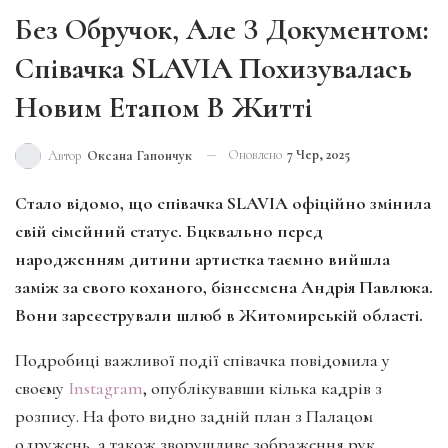
Без Обручок, Але З Документом:
Співачка SLAVIA Похизувалась
Новим Етапом В Житті
Оновлено
7 Чер, 2025
Автор
Оксана Гапончук
Стало відомо, що співачка SLAVIA офіційно змінила
свій сімейний статус. Бцквально перед
народженням дитини артистка таємно вийшла
заміж за свого коханого, бізнесмена Андрія Павлюка.
Вони зареєстрували шлюб в Житомирській області.
Подробиці важливої події співачка повідомила у
своєму
Instagram
, опублікувавши кілька кадрів з
розпису. На фото видно задній план з Палацом
одружень, а також зворушливе зображення рук