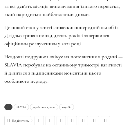
за всі дев’ять місяців виношування їхнього первістка,
який народиться найближчими днями.
Це новий етап у житті співачки: попередній шлюб із
Дзідзьо тривав понад десять років і завершився
офіційним розлученням у 2021 році.
Невдовзі подружжя очікує на поповнення в родині —
SLAVIA перебуває на останньому триместрі вагітності
й ділиться з підписниками моментами цього
особливого періоду.
SLAVIA
українська музика
шоу-біз
Поділитись