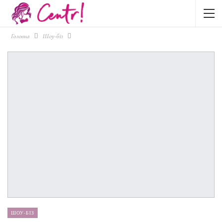
Головна
Шоу-біз
ШОУ-БІЗ