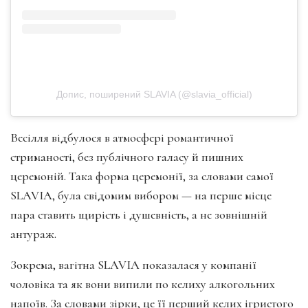
Допис, поширений SLAVIA (@slavia_official)
Весілля відбулося в атмосфері романтичної
стриманості, без публічного галасу й пишних
церемоній. Така форма церемонії, за словами самої
SLAVIA, була свідомим вибором — на перше місце
пара ставить щирість і душевність, а не зовнішній
антураж.
Зокрема, вагітна SLAVIA показалася у компанії
чоловіка та як вони випили по келиху алкогольних
напоїв. За словами зірки, це її перший келих ігристого