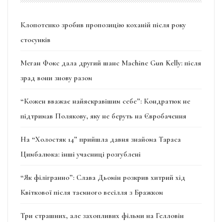
Клопотенко зробив пропозицію коханій після року
стосунків
Меган Фокс дала другий шанс Machine Gun Kelly: після
зрад вони знову разом
“Кожен вважає найяскравішим себе”: Кондратюк не
підтримав Полякову, яку не беруть на Євробачення
На “Холостяк 14” прийшла давня знайома Тараса
Цимбалюка: інші учасниці розгублені
“Як філігранно”: Слава Дьомін розкрив хитрий хід
Квіткової після таємного весілля з Бражком
Три страшних, але захопливих фільми на Гелловін