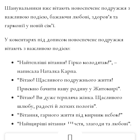
Шанувальники вже вітають новоспечене подружжя з
важливою подією, бажаючи любові, здоров’я та
гармонії у новій сім’ї.
У коментарях під дописом новоспечене подружжя
вітають з важливою подією:
“Найтепліші вітання! Гірко молодятам!”, –
написала Наталка Карпа.
“Вітаю! Щасливого подружнього життя!
Приємно бачити вашу родину у Житомирі”.
“Вітаю! Ви дуже терпляча жінка. Щасливого
шлюбу, радості й легких пологів”.
“Вітання, гарного життя під мирним небом!”
“Найщиріші вітання. Щастя, злагоди та любові”.