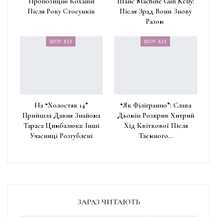
Пропозицію Коханій
Шанс Machine Gun Kelly:
Після Року Стосунків
Після Зрад Вони Знову
Разом
ШОУ-БІЗ
ШОУ-БІЗ
На “Холостяк 14”
“Як Філігранно”: Слава
Прийшла Давня Знайома
Дьомін Розкрив Хитрий
Тараса Цимбалюка: Інші
Хід Квіткової Після
Учасниці Розгублені
Таємного…
ЗАРАЗ ЧИТАЮТЬ