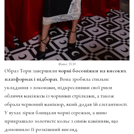
Фото: ТСН
Образ Торн завершили
чорні босоніжки на високих
платформах і підборах
. Вона зробила стильне
укладання з локонами, підкресливши свої риси
обличчя макіяжем із чорними стрілками, а також
обрала червоний манікюр, який додав їй елегантності.
У вухах зірки блищали чорні сережки, а шию
прикрашало золотисте кольє з синім камінням, що
доповнило її розкішний вигляд.