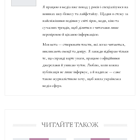
Я працюю в медіа вже понад 5 років і спеціалізуюся на
новинах шоу-бізнесу та лайфстайлу. Щодня я стежу за
найсвіжішими подіями у світі зірок, моди, кіно та
сучасних трендів, щоб ділитися з читачами лише
перевіреною й цікавою інформацією.
Моя мета — створювати тексти, які легко читаються,
викликають емоції та довіру. Я завжди відбираю тільки
те, що справді варте уваги, працюю з офіційними
джерелами й уникаю чуток. Люблю, коли кожна
публікація не лише інформує, а й надихає — саме
такою журналістикою хочу, щоб жила українська
медіа-сфера.
ЧИТАЙТЕ ТАКОЖ