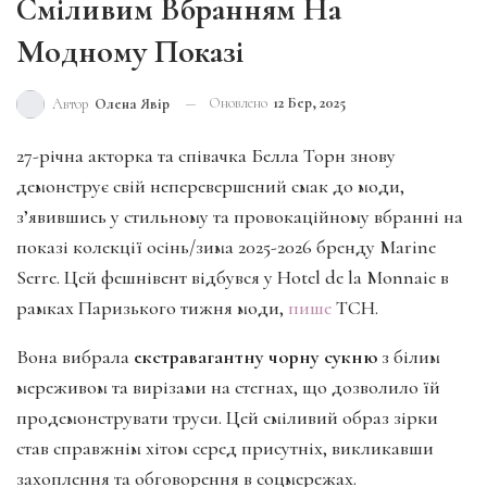
Сміливим Вбранням На
Модному Показі
Оновлено
12 Бер, 2025
Автор
Олена Явір
27-річна акторка та співачка Белла Торн знову
демонструє свій неперевершений смак до моди,
з’явившись у стильному та провокаційному вбранні на
показі колекції осінь/зима 2025-2026 бренду Marine
Serre. Цей фешнівент відбувся у Hotel de la Monnaie в
рамках Паризького тижня моди,
пише
ТСН.
Вона вибрала
екстравагантну чорну сукню
з білим
мереживом та вирізами на стегнах, що дозволило їй
продемонструвати труси. Цей сміливий образ зірки
став справжнім хітом серед присутніх, викликавши
захоплення та обговорення в соцмережах.