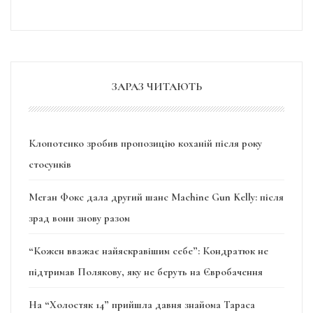
ЗАРАЗ ЧИТАЮТЬ
Клопотенко зробив пропозицію коханій після року
стосунків
Меган Фокс дала другий шанс Machine Gun Kelly: після
зрад вони знову разом
“Кожен вважає найяскравішим себе”: Кондратюк не
підтримав Полякову, яку не беруть на Євробачення
На “Холостяк 14” прийшла давня знайома Тараса