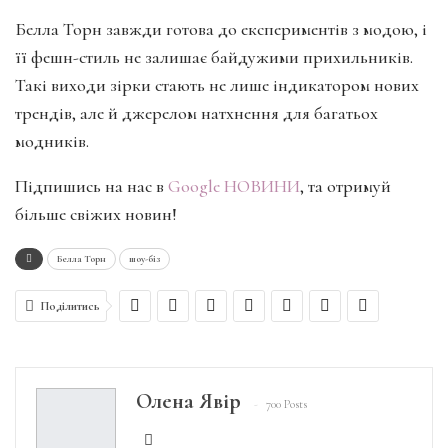
Белла Торн завжди готова до експериментів з модою, і
її фешн-стиль не залишає байдужими прихильників.
Такі виходи зірки стають не лише індикатором нових
трендів, але й джерелом натхнення для багатьох
модників.
Підпишись на нас в
Google НОВИНИ
, та отримуй
більше свіжих новин!
Белла Торн
шоу-біз
Поділитись
Олена Явір
700 Posts