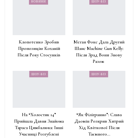
НОВИНИ
ШОУ-БІЗ
Клопотенко Зробив
Меган Фокс Дала Другий
Пропозицію Коханій
Шанс Machine Gun Kelly:
Після Року Стосунків
Після Зрад Вони Знову
Разом
ШОУ-БІЗ
ШОУ-БІЗ
На “Холостяк 14”
“Як Філігранно”: Слава
Прийшла Давня Знайома
Дьомін Розкрив Хитрий
Тараса Цимбалюка: Інші
Хід Квіткової Після
Учасниці Розгублені
Таємного…