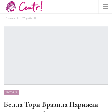
Головна
Шоу-біз
ШОУ-БІЗ
Белла Торн Вразила Парижан