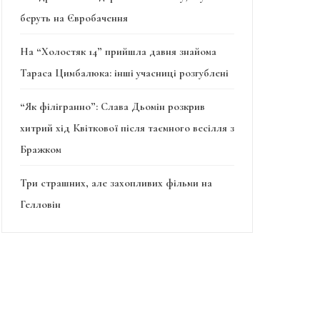
беруть на Євробачення
На “Холостяк 14” прийшла давня знайома
Тараса Цимбалюка: інші учасниці розгублені
“Як філігранно”: Слава Дьомін розкрив
хитрий хід Квіткової після таємного весілля з
Бражком
Три страшних, але захопливих фільми на
Гелловін