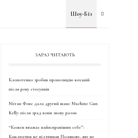
Шоу-Біз
ЗАРАЗ ЧИТАЮТЬ
Клопотенко зробив пропозицію коханій
після року стосунків
Меган Фокс дала другий шанс Machine Gun
Kelly: після зрад вони знову разом
“Кожен вважає найяскравішим себе”:
Кондратюк не підтримав Полякову, яку не