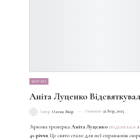
ШОУ-БІЗ
Аніта Луценко Відсвяткувала
Оновлено
22 Бер, 2025
Автор
Олена Явір
Зіркова тренерка
Аніта Луценко
поділилася
з
41-річчя
. Це свято стало для неї справжнім сю