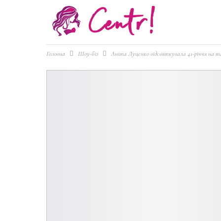
Головна
Шоу-біз
Аніта Луценко відсвяткувала 41-річчя на та