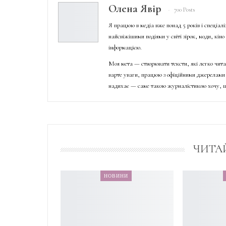
Олена Явір
700 Posts
Я працюю в медіа вже понад 5 років і спеціал
найсвіжішими подіями у світі зірок, моди, кін
інформацією.
Моя мета — створювати тексти, які легко чита
варте уваги, працюю з офіційними джерелами 
надихає — саме такою журналістикою хочу, щ
ЧИТА
НОВИНИ