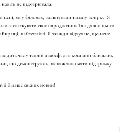
 навіть не підозрювала.
к мені, як у фільмах, влаштували таємну вечірку. Я
вилося святкувати своє народження. Так давно цього
найкращі, найтепліші. Я завжди відчуваю, що мене
водить час у теплій атмосфері в компанії близьких
ами, що демонструють, як важливо мати підтримку
имуй більше свіжих новин!