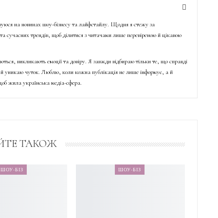
ізуюся на новинах шоу-бізнесу та лайфстайлу. Щодня я стежу за
о та сучасних трендів, щоб ділитися з читачами лише перевіреною й цікавою
ються, викликають емоції та довіру. Я завжди відбираю тільки те, що справді
й уникаю чуток. Люблю, коли кожна публікація не лише інформує, а й
об жила українська медіа-сфера.
ЙТЕ ТАКОЖ
ШОУ-БІЗ
ШОУ-БІЗ