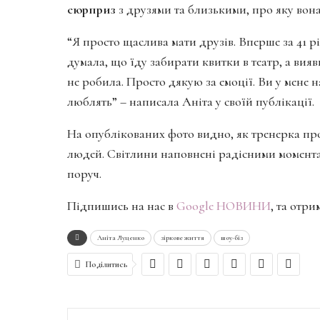
сюрприз
з друзями та близькими, про яку вона
“Я просто щаслива мати друзів. Вперше за 41 рі
думала, що їду забирати квитки в театр, а вия
не робила. Просто дякую за емоції. Ви у мене 
люблять” – написала Аніта у своїй публікації.
На опублікованих фото видно, як тренерка про
людей. Світлини наповнені радісними момент
поруч.
Підпишись на нас в
Google НОВИНИ
, та отр
Аніта Луценко
зіркове життя
шоу-біз
Поділитись