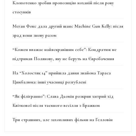
Клопотенко зробив пропозицію коханій після року
стосунків
Меган Фокс дала другий шанс Machine Gun Kelly: після
зрад вони знову разом
“Кожен вважає найяскравішим себе”: Кондратюк не
підтримав Полякову, яку не беруть на Євробачення
На “Холостяк 14” прийшла давня знайома Тараса
Цимбалюка: інші учасниці розгублені
“Як філігранно”: Слава Дьомін розкрив хитрий хід
Квіткової після таємного весілля з Бражком
Три страшних, але захопливих фільми на Гелловін