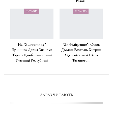
Разом
ШОУ-БІЗ
ШОУ-БІЗ
На “Холостяк 14”
“Як Філігранно”: Слава
Прийшла Давня Знайома
Дьомін Розкрив Хитрий
Тараса Цимбалюка: Інші
Хід Квіткової Після
Учасниці Розгублені
Таємного…
ЗАРАЗ ЧИТАЮТЬ