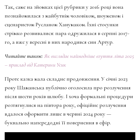
Так, саме на зйомках цієї рубрики у 2016 році вона
познайомилася з майбутнім чоловіком, шоуменом і
сценаристом Русланом Ханумаком. Їхні стосунки
стрімко розвивалися: пара одружилася в серпні 2017-
го, а вже у вересні в них народився син Артур.
Читайте також:
Як виглядає наймодніше взуття літа 2025
– приклад від Катерини Усик
Проте казка мала складне продовження. У січні 2023
року Шаманська публічно оголосила про розлучення
після шести років шлюбу. І хоча формальні процедури
розтягнулися на півтора року, офіційне розлучення
вдалося оформити лише в червні 2024 року —
буквально напередодні її повернення в ефір.