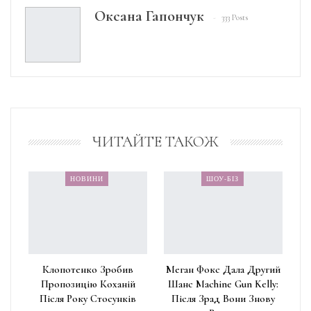
Оксана Гапончук
333 Posts
ЧИТАЙТЕ ТАКОЖ
НОВИНИ
ШОУ-БІЗ
Клопотенко Зробив
Меган Фокс Дала Другий
Пропозицію Коханій
Шанс Machine Gun Kelly:
Після Року Стосунків
Після Зрад Вони Знову