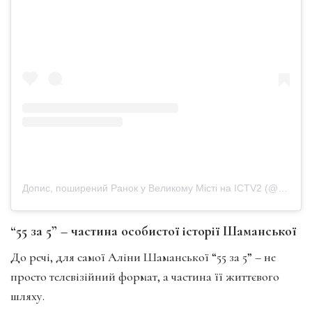
Допис, поширений Ранок у Великому Місті на ICTV2 (@ranok_u_velykomu_misti)
“55 за 5” – частина особистої історії Шаманської
До речі, для самої Аліни Шаманської “55 за 5” – не
просто телевізійний формат, а частина її життєвого
шляху.