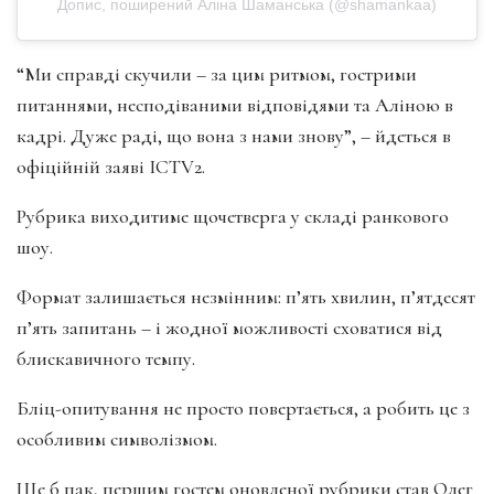
Допис, поширений Аліна Шаманська (@shamankaa)
“Ми справді скучили – за цим ритмом, гострими
питаннями, несподіваними відповідями та Аліною в
кадрі. Дуже раді, що вона з нами знову”, – йдеться в
офіційній заяві ICTV2.
Рубрика виходитиме щочетверга у складі ранкового
шоу.
Формат залишається незмінним: п’ять хвилин, п’ятдесят
п’ять запитань – і жодної можливості сховатися від
блискавичного темпу.
Бліц-опитування не просто повертається, а робить це з
особливим символізмом.
Ще б пак, першим гостем оновленої рубрики став Олег