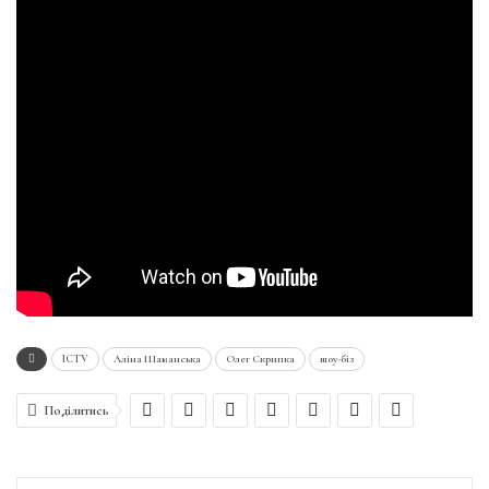
ICTV
Аліна Шаманська
Олег Скрипка
шоу-біз
Поділитись