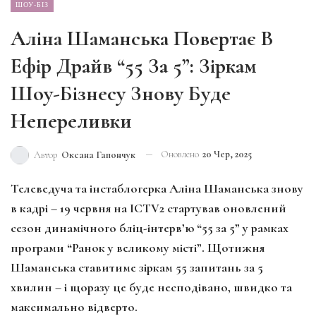
ШОУ-БІЗ
Аліна Шаманська Повертає В
Ефір Драйв “55 За 5”: Зіркам
Шоу-Бізнесу Знову Буде
Непереливки
Оновлено
20 Чер, 2025
Автор
Оксана Гапончук
Телеведуча та інстаблогерка Аліна Шаманська знову
в кадрі – 19 червня на ICTV2 стартував оновлений
сезон динамічного бліц-інтерв’ю “55 за 5” у рамках
програми “Ранок у великому місті”. Щотижня
Шаманська ставитиме зіркам 55 запитань за 5
хвилин – і щоразу це буде несподівано, швидко та
максимально відверто.