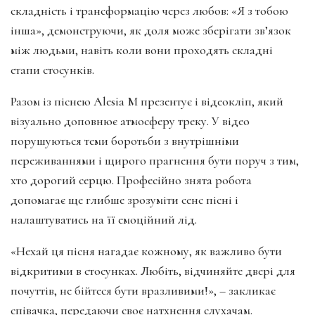
складність і трансформацію через любов: «Я з тобою
інша», демонструючи, як доля може зберігати зв’язок
між людьми, навіть коли вони проходять складні
етапи стосунків.
Разом із піснею Alesia M презентує і відеокліп, який
візуально доповнює атмосферу треку. У відео
порушуються теми боротьби з внутрішніми
переживаннями і щирого прагнення бути поруч з тим,
хто дорогий серцю. Професійно знята робота
допомагає ще глибше зрозуміти сенс пісні і
налаштуватись на її емоційний лід.
«Нехай ця пісня нагадає кожному, як важливо бути
відкритими в стосунках. Любіть, відчиняйте двері для
почуттів, не бійтеся бути вразливими!», – закликає
співачка, передаючи своє натхнення слухачам.