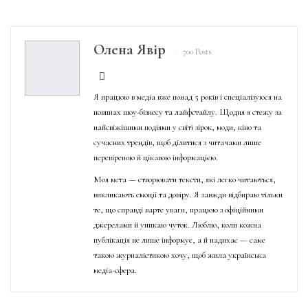
Олена Явір
700 Posts
Я працюю в медіа вже понад 5 років і спеціалізуюся на
новинах шоу-бізнесу та лайфстайлу. Щодня я стежу за
найсвіжішими подіями у світі зірок, моди, кіно та
сучасних трендів, щоб ділитися з читачами лише
перевіреною й цікавою інформацією.
Моя мета — створювати тексти, які легко читаються,
викликають емоції та довіру. Я завжди відбираю тільки
те, що справді варте уваги, працюю з офіційними
джерелами й уникаю чуток. Люблю, коли кожна
публікація не лише інформує, а й надихає — саме
такою журналістикою хочу, щоб жила українська
медіа-сфера.