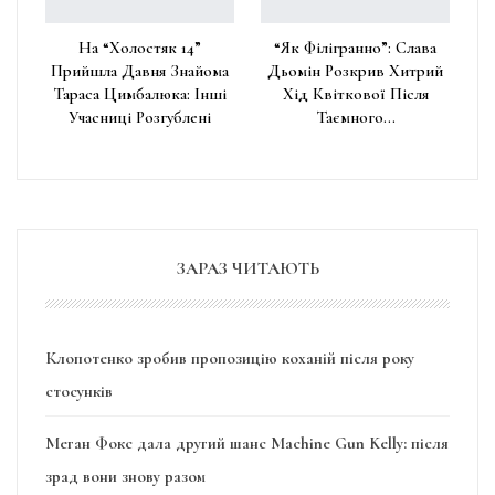
На “Холостяк 14”
“Як Філігранно”: Слава
Прийшла Давня Знайома
Дьомін Розкрив Хитрий
Тараса Цимбалюка: Інші
Хід Квіткової Після
Учасниці Розгублені
Таємного…
ЗАРАЗ ЧИТАЮТЬ
Клопотенко зробив пропозицію коханій після року
стосунків
Меган Фокс дала другий шанс Machine Gun Kelly: після
зрад вони знову разом