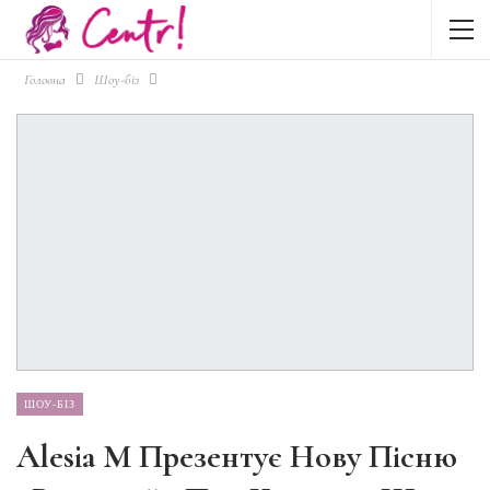
Головна
Шоу-біз
ШОУ-БІЗ
Alesia M Презентує Нову Пісню