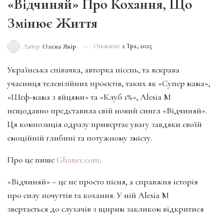
«Відчиняй» Про Кохання, Що
Змінює Життя
Оновлено
2 Тра, 2025
Автор
Олена Явір
Українська співачка, авторка пісень, та яскрава
учасниця телевізійних проєктів, таких як «Супер мама»,
«Шеф-мама з яйцями» та «Клуб 1%», Alesia M
нещодавно представила свій новий сингл «Відчиняй».
Ця композиція одразу привертає увагу завдяки своїй
емоційній глибині та потужному змісту.
Про це пише
Glianec.com
.
«Відчиняй» – це не просто пісня, а справжня історія
про силу почуттів та кохання. У ній Alesia M
звертається до слухачів з щирим закликом відкритися