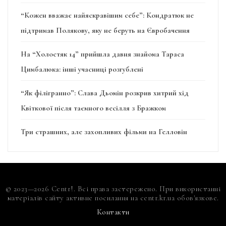
“Кожен вважає найяскравішим себе”: Кондратюк не
підтримав Полякову, яку не беруть на Євробачення
На “Холостяк 14” прийшла давня знайома Тараса
Цимбалюка: інші учасниці розгублені
“Як філігранно”: Слава Дьомін розкрив хитрий хід
Квіткової після таємного весілля з Бражком
Три страшних, але захопливих фільми на Гелловін
© 2023—2026 Centr!. Всі права застережено. При використанні
матеріалів сайту активне посилання на centr.kr.ua обов'язкове.
Контакти