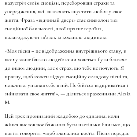
назустріч своїм емоціям, переборовши страхи та
упередження, які заважають впустити любов у своє
життя. Фраза «відчиняй двері» стає символом тієї
емоційної близькості, якої прагне героїня,
налагоджуючи зв’язок із коханою людиною.
«Моя пісня – це відображення внутрішнього стану, в
якому живе багато людей: коли хочеться бути ближче
до іншої людини, але є страх, що тебе не почують. Я
прагну, щоб кожен відчув емоційну складову пісні та,
можливо, упізнав себе в ній. Не бійтеся відкриватися і
змінювати своє життя!», — ділиться враженнями Alesia
M.
Цей трек пронизаний жадобою до єднання, коли
жінка висловлює бажання бути настільки близько, що
навіть говорить: «щоб зламалися кості». Пісня передає