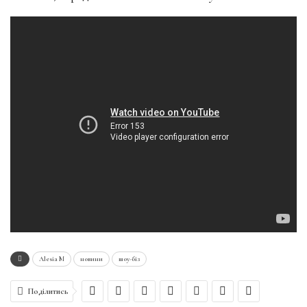
Alesia M
новини
шоу-біз
Поділитись