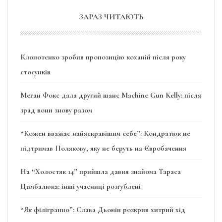
ЗАРАЗ ЧИТАЮТЬ
Клопотенко зробив пропозицію коханій після року
стосунків
Меган Фокс дала другий шанс Machine Gun Kelly: після
зрад вони знову разом
“Кожен вважає найяскравішим себе”: Кондратюк не
підтримав Полякову, яку не беруть на Євробачення
На “Холостяк 14” прийшла давня знайома Тараса
Цимбалюка: інші учасниці розгублені
“Як філігранно”: Слава Дьомін розкрив хитрий хід