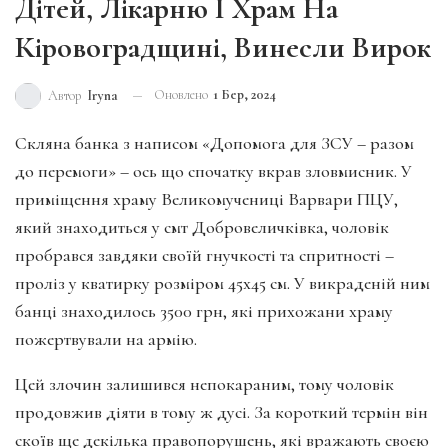
Дітей, Лікарню І Храм На
Кіровоградщині, Винесли Вирок
Оновлено
1 Бер, 2024
Автор
Iryna
Скляна банка з написом «Допомога для ЗСУ – разом
до перемоги» – ось що спочатку вкрав зловмисник. У
приміщення храму Великомучениці Варвари ПЦУ,
який знаходиться у смт Добровеличківка, чоловік
пробрався завдяки своїй гнучкості та спритності –
проліз у кватирку розміром 45х45 см. У викраденій ним
банці знаходилось 3500 грн, які прихожани храму
пожертвували на армію.
Цей злочин залишився непокараним, тому чоловік
продовжив діяти в тому ж дусі. За короткий термін він
скоїв ще декілька правопорушень, які вражають своєю