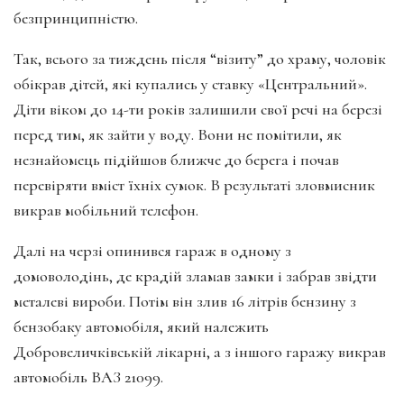
безпринципністю.
Так, всього за тиждень після “візиту” до храму, чоловік
обікрав дітей, які купались у ставку «Центральний».
Діти віком до 14-ти років залишили свої речі на березі
перед тим, як зайти у воду. Вони не помітили, як
незнайомець підійшов ближче до берега і почав
перевіряти вміст їхніх сумок. В результаті зловмисник
викрав мобільний телефон.
Далі на черзі опинився гараж в одному з
домоволодінь, де крадій зламав замки і забрав звідти
металеві вироби. Потім він злив 16 літрів бензину з
бензобаку автомобіля, який належить
Добровеличківській лікарні, а з іншого гаражу викрав
автомобіль ВАЗ 21099.