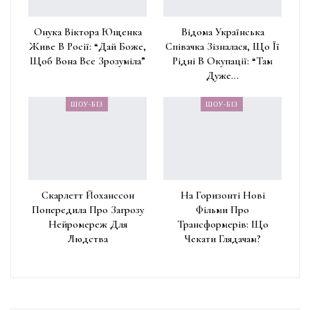
Онука Віктора Ющенка
Відома Українська
Живе В Росії: “Дай Боже,
Співачка Зізналася, Що Її
Щоб Вона Все Зрозуміла”
Рідні В Окупації: “Там
Дуже…
ШОУ-БІЗ
ШОУ-БІЗ
Скарлетт Йоханссон
На Горизонті Нові
Попередила Про Загрозу
Фільми Про
Нейромереж Для
Трансформерів: Що
Людства
Чекати Глядачам?