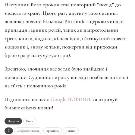
Наступним його кроком став повторний “похід” до
місцевого храму. Цього разу апетит у зловмисника
виявився значно більшим. Він виніс з церкви чимало
приладдя і цінних речей, таких як напрестольний
хрест, книги, кадило, кілька ікон, п’ятикутний ковчег-
мощовик і, знову ж таки, пожертви від прихожан
(цього разу на суму 2700 грн).
Зрештою, злочинця все ж так було знайдено і
покарано. Суд виніс вирок у вигляді позбавлення волі
на п’ять з половиною років.
Підпишись на нас в
Google НОВИНИ
, та отримуй
більше свіжих новин!
Джерело
Dozor
Добровеличківка
кримінал
новини