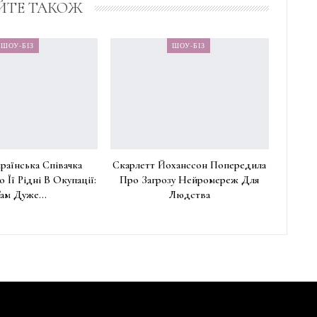
ЙТЕ ТАКОЖ
ШОУ-БІЗ
ШОУ-БІЗ
раїнська Співачка
Скарлетт Йоханссон Попередила
о Її Рідні В Окупації:
Про Загрозу Нейромереж Для
Там Дуже…
Людства