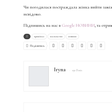
Чи погодилася постраждала жінка вийти заміж 
невідомо.
Підпишись на нас в
Google НОВИНИ
, та отр
кримінал
насильство
новини
Поділитись
Iryna
190 Posts