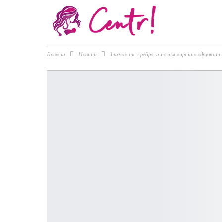
Головна
Новини
Зламав ніс і ребро, а потім вирішив одружитис