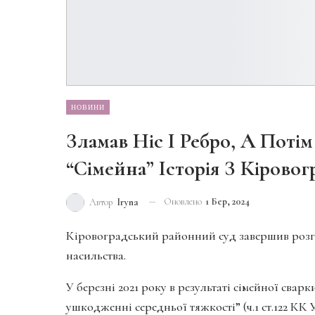
НОВИНИ
Зламав Ніс І Ребро, А Пот
“сімейна” Історія З Кірово
Оновлено
1 Бер, 2024
Автор
Iryna
Кіровоградський районний суд завершив розг
насильства.
У березні 2021 року в результаті сімейної сварк
ушкодженні середньої тяжкості” (ч.1 ст.122 КК 