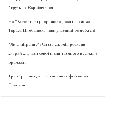
беруть на Євробачення
На “Холостяк 14” прийшла давня знайома
Тараса Цимбалюка: інші учасниці розгублені
“Як філігранно”: Слава Дьомін розкрив
хитрий хід Квіткової після таємного весілля з
Бражком
Три страшних, але захопливих фільми на
Гелловін