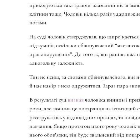
приховуються такі травми: зламаний ніс зі змі
клітини тощо. Чоловік кілька разів ударив жінк
ногами.
На суді чоловік стверджував, що щиро кається 
під сумнів, оскільки обвинувачений “має вис
правопорушення”. До того ж, він раніше вже п
алкогольну залежність.
Тим не менш, за словами обвинуваченого, він н
й має намір з нею одружитися. Зараз пара зно
В результаті суд
визнав
чоловіка винним і приз
роки, але замінив це покарання на іспитовий 
реєструватись у відповідних органах, та пові
навчання. Якщо протягом цього року чоловік н
нього обов’язки, він буде звільнений від пока