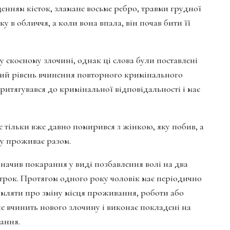
щенням кісток, зламане восьме ребро, травми грудної
у в обличчя, а коли вона впала, він почав бити її
у скоєному злочині, однак ці слова були поставлені
окий рівень вчинення повторного кримінального
ритягувався до кримінальної відповідальності і має
е тільки вже давно помирився з жінкою, яку побив, а
ву проживає разом.
начив покарання у виді позбавлення волі на два
строк. Протягом одного року чоловік має періодично
домляти про зміну місця проживання, роботи або
е вчинить нового злочину і виконає покладені на
рання.