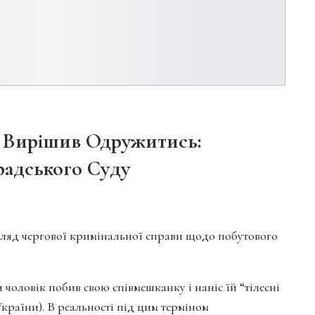
ім Вирішив Одружитись:
градського Суду
ляд чергової кримінальної справи щодо побутового
и чоловік побив свою співмешканку і наніс їй “тілесні
України). В реальності під цим терміном