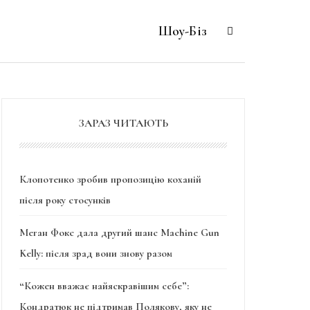
Шоу-Біз
ЗАРАЗ ЧИТАЮТЬ
Клопотенко зробив пропозицію коханій
після року стосунків
Меган Фокс дала другий шанс Machine Gun
Kelly: після зрад вони знову разом
“Кожен вважає найяскравішим себе”:
Кондратюк не підтримав Полякову, яку не