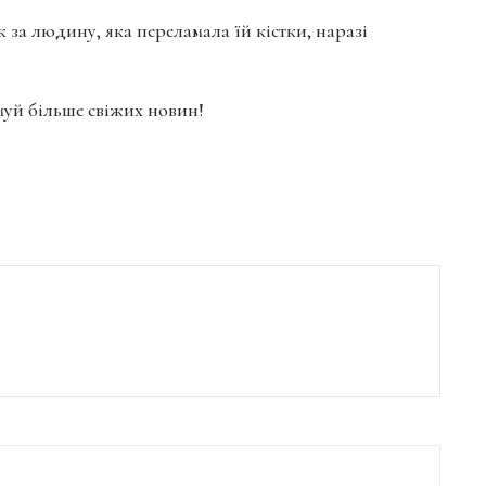
за людину, яка переламала їй кістки, наразі
имуй більше свіжих новин!