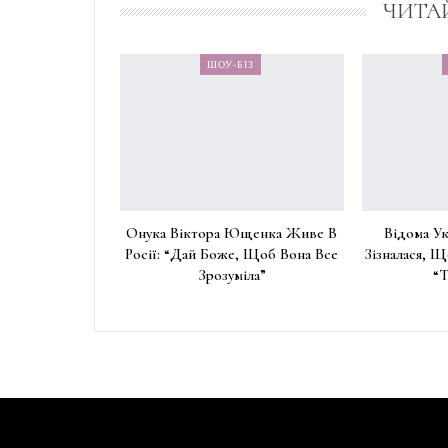
ЧИТА
ШОУ-БІЗ
Онука Віктора Ющенка Живе В
Відома Ук
Росії: “Дай Боже, Щоб Вона Все
Зізналася, Щ
Зрозуміла”
“