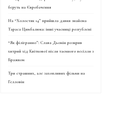
беруть на Євробачення
На “Холостяк 14” прийшла давня знайома
Тараса Цимбалюка: інші учасниці розгублені
“Як філігранно”: Слава Дьомін розкрив
хитрий хід Квіткової після таємного весілля з
Бражком
Три страшних, але захопливих фільми на
Гелловін