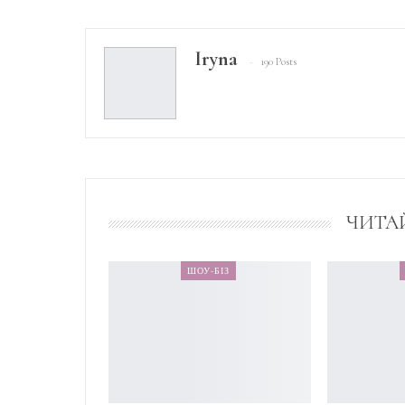
Iryna
190 Posts
ЧИТА
ШОУ-БІЗ