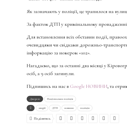
Як зазначають у поліції, це трапилося на вул
За фактом ДТП у кримінальному провадженні 
Для встановлення всіх обставин події, правоох
очевидцями чи свідками дорожньо-транспортн
інформацію за номером «102».
Нагадаємо, що за останні два місяці у Кіровог
осіб, а 9 осіб загинули.
Підпишись на нас в
Google НОВИНИ
, та отр
Джерело
Національна поліція
аварії
ДТП
новини
поліція
Поділитись