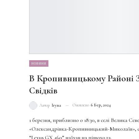
НОВИНИ
В Кропивницькому Районі 
Свідків
Оновлено
6 Бер, 2024
Автор
Iryna
1 березня, приблизно о 18:30, в селі Велика Се
«Олександрівка-Кропивницький-Миколаїв», с
“Lexus GX 460” наїхав на пішохода.