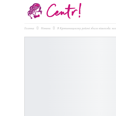
Головна
Новини
В Кропивницькому районі збили пішохода: пол