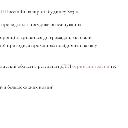
иці Шосейній навпроти будинку №3-а.
проводиться досудове розслідування.
оронці звертаються до громадян, які стали
ої пригоди, з проханням повідомити наявну
радській області в результаті ДТП
отримали травми
115
имуй більше свіжих новин!