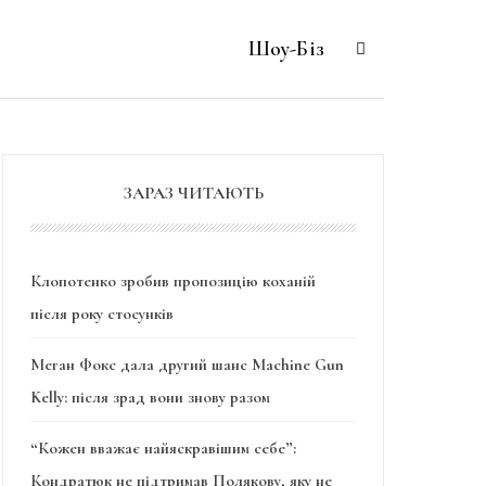
Шоу-Біз
ЗАРАЗ ЧИТАЮТЬ
Клопотенко зробив пропозицію коханій
після року стосунків
Меган Фокс дала другий шанс Machine Gun
Kelly: після зрад вони знову разом
“Кожен вважає найяскравішим себе”:
Кондратюк не підтримав Полякову, яку не